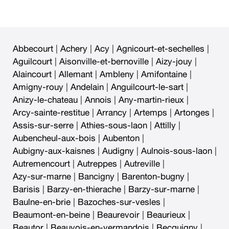
Abbecourt
|
Achery
|
Acy
|
Agnicourt-et-sechelles
|
Aguilcourt
|
Aisonville-et-bernoville
|
Aizy-jouy
|
Alaincourt
|
Allemant
|
Ambleny
|
Amifontaine
|
Amigny-rouy
|
Andelain
|
Anguilcourt-le-sart
|
Anizy-le-chateau
|
Annois
|
Any-martin-rieux
|
Arcy-sainte-restitue
|
Arrancy
|
Artemps
|
Artonges
|
Assis-sur-serre
|
Athies-sous-laon
|
Attilly
|
Aubencheul-aux-bois
|
Aubenton
|
Aubigny-aux-kaisnes
|
Audigny
|
Aulnois-sous-laon
|
Autremencourt
|
Autreppes
|
Autreville
|
Azy-sur-marne
|
Bancigny
|
Barenton-bugny
|
Barisis
|
Barzy-en-thierache
|
Barzy-sur-marne
|
Baulne-en-brie
|
Bazoches-sur-vesles
|
Beaumont-en-beine
|
Beaurevoir
|
Beaurieux
|
Beautor
|
Beauvois-en-vermandois
|
Becquigny
|