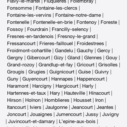
Flavy-le-martel
|
Fluquieres
|
Folembray
|
Fonsomme
|
Fontaine-les-clercs
|
Fontaine-les-vervins
|
Fontaine-notre-dame
|
Fontenelle
|
Fontenelle-en-brie
|
Fontenoy
|
Foreste
|
Fossoy
|
Fourdrain
|
Francilly-selency
|
Fresnes-en-tardenois
|
Fresnoy-le-grand
|
Fressancourt
|
Frieres-faillouel
|
Froidestrees
|
Froidmont-cohartille
|
Gandelu
|
Gauchy
|
Gercy
|
Gergny
|
Gibercourt
|
Gizy
|
Gland
|
Glennes
|
Gouy
|
Grand-rozoy
|
Grandlup-et-fay
|
Gricourt
|
Grisolles
|
Grougis
|
Grugies
|
Guignicourt
|
Guise
|
Guivry
|
Guny
|
Guyencourt
|
Hannapes
|
Happencourt
|
Haramont
|
Harcigny
|
Hargicourt
|
Harly
|
Hartennes-et-taux
|
Hary
|
Hauteville
|
Hinacourt
|
Hirson
|
Holnon
|
Homblieres
|
Housset
|
Iron
|
Itancourt
|
Iviers
|
Jaulgonne
|
Jeancourt
|
Jeantes
|
Joncourt
|
Jouaignes
|
Jumencourt
|
Jussy
|
Juvigny
|
Juvincourt-et-damary
|
L’epine-aux-bois
|