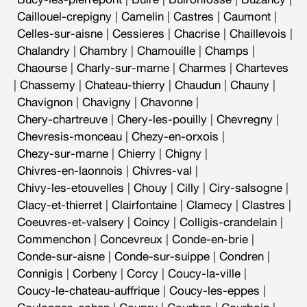
Caillouel-crepigny
|
Camelin
|
Castres
|
Caumont
|
Celles-sur-aisne
|
Cessieres
|
Chacrise
|
Chaillevois
|
Chalandry
|
Chambry
|
Chamouille
|
Champs
|
Chaourse
|
Charly-sur-marne
|
Charmes
|
Charteves
|
Chassemy
|
Chateau-thierry
|
Chaudun
|
Chauny
|
Chavignon
|
Chavigny
|
Chavonne
|
Chery-chartreuve
|
Chery-les-pouilly
|
Chevregny
|
Chevresis-monceau
|
Chezy-en-orxois
|
Chezy-sur-marne
|
Chierry
|
Chigny
|
Chivres-en-laonnois
|
Chivres-val
|
Chivy-les-etouvelles
|
Chouy
|
Cilly
|
Ciry-salsogne
|
Clacy-et-thierret
|
Clairfontaine
|
Clamecy
|
Clastres
|
Coeuvres-et-valsery
|
Coincy
|
Colligis-crandelain
|
Commenchon
|
Concevreux
|
Conde-en-brie
|
Conde-sur-aisne
|
Conde-sur-suippe
|
Condren
|
Connigis
|
Corbeny
|
Corcy
|
Coucy-la-ville
|
Coucy-le-chateau-auffrique
|
Coucy-les-eppes
|