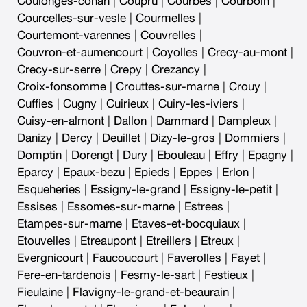
Coulonges-cohan
|
Coupru
|
Courbes
|
Courboin
|
Courcelles-sur-vesle
|
Courmelles
|
Courtemont-varennes
|
Couvrelles
|
Couvron-et-aumencourt
|
Coyolles
|
Crecy-au-mont
|
Crecy-sur-serre
|
Crepy
|
Crezancy
|
Croix-fonsomme
|
Crouttes-sur-marne
|
Crouy
|
Cuffies
|
Cugny
|
Cuirieux
|
Cuiry-les-iviers
|
Cuisy-en-almont
|
Dallon
|
Dammard
|
Dampleux
|
Danizy
|
Dercy
|
Deuillet
|
Dizy-le-gros
|
Dommiers
|
Domptin
|
Dorengt
|
Dury
|
Ebouleau
|
Effry
|
Epagny
|
Eparcy
|
Epaux-bezu
|
Epieds
|
Eppes
|
Erlon
|
Esqueheries
|
Essigny-le-grand
|
Essigny-le-petit
|
Essises
|
Essomes-sur-marne
|
Estrees
|
Etampes-sur-marne
|
Etaves-et-bocquiaux
|
Etouvelles
|
Etreaupont
|
Etreillers
|
Etreux
|
Evergnicourt
|
Faucoucourt
|
Faverolles
|
Fayet
|
Fere-en-tardenois
|
Fesmy-le-sart
|
Festieux
|
Fieulaine
|
Flavigny-le-grand-et-beaurain
|