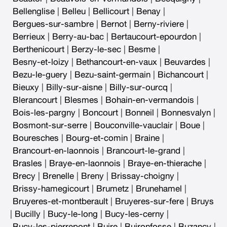
Bellenglise
|
Belleu
|
Bellicourt
|
Benay
|
Bergues-sur-sambre
|
Bernot
|
Berny-riviere
|
Berrieux
|
Berry-au-bac
|
Bertaucourt-epourdon
|
Berthenicourt
|
Berzy-le-sec
|
Besme
|
Besny-et-loizy
|
Bethancourt-en-vaux
|
Beuvardes
|
Bezu-le-guery
|
Bezu-saint-germain
|
Bichancourt
|
Bieuxy
|
Billy-sur-aisne
|
Billy-sur-ourcq
|
Blerancourt
|
Blesmes
|
Bohain-en-vermandois
|
Bois-les-pargny
|
Boncourt
|
Bonneil
|
Bonnesvalyn
|
Bosmont-sur-serre
|
Bouconville-vauclair
|
Boue
|
Bouresches
|
Bourg-et-comin
|
Braine
|
Brancourt-en-laonnois
|
Brancourt-le-grand
|
Brasles
|
Braye-en-laonnois
|
Braye-en-thierache
|
Brecy
|
Brenelle
|
Breny
|
Brissay-choigny
|
Brissy-hamegicourt
|
Brumetz
|
Brunehamel
|
Bruyeres-et-montberault
|
Bruyeres-sur-fere
|
Bruys
|
Bucilly
|
Bucy-le-long
|
Bucy-les-cerny
|
Bucy-les-pierrepont
|
Buire
|
Buironfosse
|
Buzancy
|