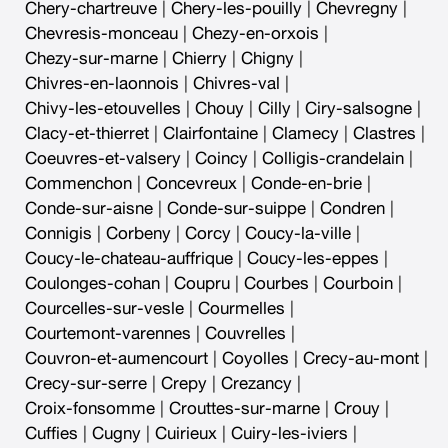
Chery-chartreuve
|
Chery-les-pouilly
|
Chevregny
|
Chevresis-monceau
|
Chezy-en-orxois
|
Chezy-sur-marne
|
Chierry
|
Chigny
|
Chivres-en-laonnois
|
Chivres-val
|
Chivy-les-etouvelles
|
Chouy
|
Cilly
|
Ciry-salsogne
|
Clacy-et-thierret
|
Clairfontaine
|
Clamecy
|
Clastres
|
Coeuvres-et-valsery
|
Coincy
|
Colligis-crandelain
|
Commenchon
|
Concevreux
|
Conde-en-brie
|
Conde-sur-aisne
|
Conde-sur-suippe
|
Condren
|
Connigis
|
Corbeny
|
Corcy
|
Coucy-la-ville
|
Coucy-le-chateau-auffrique
|
Coucy-les-eppes
|
Coulonges-cohan
|
Coupru
|
Courbes
|
Courboin
|
Courcelles-sur-vesle
|
Courmelles
|
Courtemont-varennes
|
Couvrelles
|
Couvron-et-aumencourt
|
Coyolles
|
Crecy-au-mont
|
Crecy-sur-serre
|
Crepy
|
Crezancy
|
Croix-fonsomme
|
Crouttes-sur-marne
|
Crouy
|
Cuffies
|
Cugny
|
Cuirieux
|
Cuiry-les-iviers
|