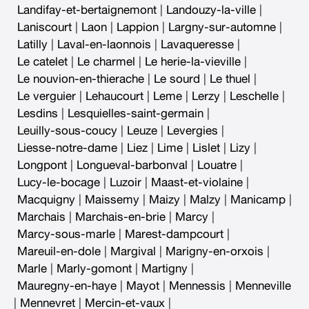
Landifay-et-bertaignemont
|
Landouzy-la-ville
|
Laniscourt
|
Laon
|
Lappion
|
Largny-sur-automne
|
Latilly
|
Laval-en-laonnois
|
Lavaqueresse
|
Le catelet
|
Le charmel
|
Le herie-la-vieville
|
Le nouvion-en-thierache
|
Le sourd
|
Le thuel
|
Le verguier
|
Lehaucourt
|
Leme
|
Lerzy
|
Leschelle
|
Lesdins
|
Lesquielles-saint-germain
|
Leuilly-sous-coucy
|
Leuze
|
Levergies
|
Liesse-notre-dame
|
Liez
|
Lime
|
Lislet
|
Lizy
|
Longpont
|
Longueval-barbonval
|
Louatre
|
Lucy-le-bocage
|
Luzoir
|
Maast-et-violaine
|
Macquigny
|
Maissemy
|
Maizy
|
Malzy
|
Manicamp
|
Marchais
|
Marchais-en-brie
|
Marcy
|
Marcy-sous-marle
|
Marest-dampcourt
|
Mareuil-en-dole
|
Margival
|
Marigny-en-orxois
|
Marle
|
Marly-gomont
|
Martigny
|
Mauregny-en-haye
|
Mayot
|
Mennessis
|
Menneville
|
Mennevret
|
Mercin-et-vaux
|