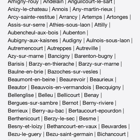
Amigny-rouy
|
Andelain
|
Anguilcourt-le-sart
|
Anizy-le-chateau
|
Annois
|
Any-martin-rieux
|
Arcy-sainte-restitue
|
Arrancy
|
Artemps
|
Artonges
|
Assis-sur-serre
|
Athies-sous-laon
|
Attilly
|
Aubencheul-aux-bois
|
Aubenton
|
Aubigny-aux-kaisnes
|
Audigny
|
Aulnois-sous-laon
|
Autremencourt
|
Autreppes
|
Autreville
|
Azy-sur-marne
|
Bancigny
|
Barenton-bugny
|
Barisis
|
Barzy-en-thierache
|
Barzy-sur-marne
|
Baulne-en-brie
|
Bazoches-sur-vesles
|
Beaumont-en-beine
|
Beaurevoir
|
Beaurieux
|
Beautor
|
Beauvois-en-vermandois
|
Becquigny
|
Bellenglise
|
Belleu
|
Bellicourt
|
Benay
|
Bergues-sur-sambre
|
Bernot
|
Berny-riviere
|
Berrieux
|
Berry-au-bac
|
Bertaucourt-epourdon
|
Berthenicourt
|
Berzy-le-sec
|
Besme
|
Besny-et-loizy
|
Bethancourt-en-vaux
|
Beuvardes
|
Bezu-le-guery
|
Bezu-saint-germain
|
Bichancourt
|