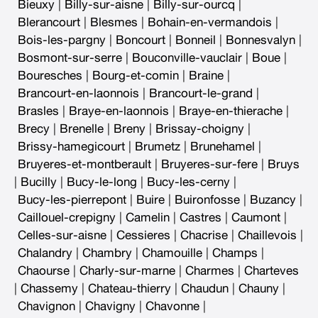
Bieuxy
|
Billy-sur-aisne
|
Billy-sur-ourcq
|
Blerancourt
|
Blesmes
|
Bohain-en-vermandois
|
Bois-les-pargny
|
Boncourt
|
Bonneil
|
Bonnesvalyn
|
Bosmont-sur-serre
|
Bouconville-vauclair
|
Boue
|
Bouresches
|
Bourg-et-comin
|
Braine
|
Brancourt-en-laonnois
|
Brancourt-le-grand
|
Brasles
|
Braye-en-laonnois
|
Braye-en-thierache
|
Brecy
|
Brenelle
|
Breny
|
Brissay-choigny
|
Brissy-hamegicourt
|
Brumetz
|
Brunehamel
|
Bruyeres-et-montberault
|
Bruyeres-sur-fere
|
Bruys
|
Bucilly
|
Bucy-le-long
|
Bucy-les-cerny
|
Bucy-les-pierrepont
|
Buire
|
Buironfosse
|
Buzancy
|
Caillouel-crepigny
|
Camelin
|
Castres
|
Caumont
|
Celles-sur-aisne
|
Cessieres
|
Chacrise
|
Chaillevois
|
Chalandry
|
Chambry
|
Chamouille
|
Champs
|
Chaourse
|
Charly-sur-marne
|
Charmes
|
Charteves
|
Chassemy
|
Chateau-thierry
|
Chaudun
|
Chauny
|
Chavignon
|
Chavigny
|
Chavonne
|