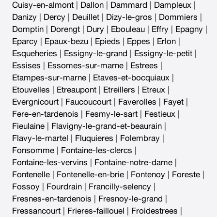
Cuisy-en-almont
|
Dallon
|
Dammard
|
Dampleux
|
Danizy
|
Dercy
|
Deuillet
|
Dizy-le-gros
|
Dommiers
|
Domptin
|
Dorengt
|
Dury
|
Ebouleau
|
Effry
|
Epagny
|
Eparcy
|
Epaux-bezu
|
Epieds
|
Eppes
|
Erlon
|
Esqueheries
|
Essigny-le-grand
|
Essigny-le-petit
|
Essises
|
Essomes-sur-marne
|
Estrees
|
Etampes-sur-marne
|
Etaves-et-bocquiaux
|
Etouvelles
|
Etreaupont
|
Etreillers
|
Etreux
|
Evergnicourt
|
Faucoucourt
|
Faverolles
|
Fayet
|
Fere-en-tardenois
|
Fesmy-le-sart
|
Festieux
|
Fieulaine
|
Flavigny-le-grand-et-beaurain
|
Flavy-le-martel
|
Fluquieres
|
Folembray
|
Fonsomme
|
Fontaine-les-clercs
|
Fontaine-les-vervins
|
Fontaine-notre-dame
|
Fontenelle
|
Fontenelle-en-brie
|
Fontenoy
|
Foreste
|
Fossoy
|
Fourdrain
|
Francilly-selency
|
Fresnes-en-tardenois
|
Fresnoy-le-grand
|
Fressancourt
|
Frieres-faillouel
|
Froidestrees
|