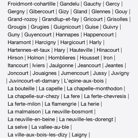
Froidmont-cohartille
|
Gandelu
|
Gauchy
|
Gercy
|
Gergny
|
Gibercourt
|
Gizy
|
Gland
|
Glennes
|
Gouy
|
Grand-rozoy
|
Grandlup-et-fay
|
Gricourt
|
Grisolles
|
Grougis
|
Grugies
|
Guignicourt
|
Guise
|
Guivry
|
Guny
|
Guyencourt
|
Hannapes
|
Happencourt
|
Haramont
|
Harcigny
|
Hargicourt
|
Harly
|
Hartennes-et-taux
|
Hary
|
Hauteville
|
Hinacourt
|
Hirson
|
Holnon
|
Homblieres
|
Housset
|
Iron
|
Itancourt
|
Iviers
|
Jaulgonne
|
Jeancourt
|
Jeantes
|
Joncourt
|
Jouaignes
|
Jumencourt
|
Jussy
|
Juvigny
|
Juvincourt-et-damary
|
L’epine-aux-bois
|
La bouteille
|
La capelle
|
La chapelle-monthodon
|
La chapelle-sur-chezy
|
La fere
|
La ferte-chevresis
|
La ferte-milon
|
La flamengrie
|
La herie
|
La malmaison
|
La neuville-bosmont
|
La neuville-en-beine
|
La neuville-les-dorengt
|
La selve
|
La vallee-au-ble
|
La ville-aux-bois-les-dizy
|
Laigny
|