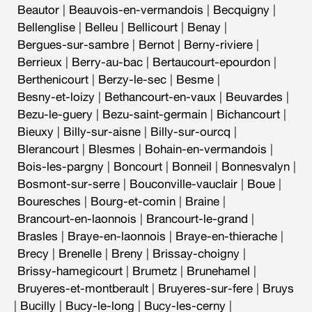
Beautor
|
Beauvois-en-vermandois
|
Becquigny
|
Bellenglise
|
Belleu
|
Bellicourt
|
Benay
|
Bergues-sur-sambre
|
Bernot
|
Berny-riviere
|
Berrieux
|
Berry-au-bac
|
Bertaucourt-epourdon
|
Berthenicourt
|
Berzy-le-sec
|
Besme
|
Besny-et-loizy
|
Bethancourt-en-vaux
|
Beuvardes
|
Bezu-le-guery
|
Bezu-saint-germain
|
Bichancourt
|
Bieuxy
|
Billy-sur-aisne
|
Billy-sur-ourcq
|
Blerancourt
|
Blesmes
|
Bohain-en-vermandois
|
Bois-les-pargny
|
Boncourt
|
Bonneil
|
Bonnesvalyn
|
Bosmont-sur-serre
|
Bouconville-vauclair
|
Boue
|
Bouresches
|
Bourg-et-comin
|
Braine
|
Brancourt-en-laonnois
|
Brancourt-le-grand
|
Brasles
|
Braye-en-laonnois
|
Braye-en-thierache
|
Brecy
|
Brenelle
|
Breny
|
Brissay-choigny
|
Brissy-hamegicourt
|
Brumetz
|
Brunehamel
|
Bruyeres-et-montberault
|
Bruyeres-sur-fere
|
Bruys
|
Bucilly
|
Bucy-le-long
|
Bucy-les-cerny
|