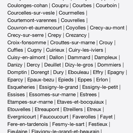
Coulonges-cohan
|
Coupru
|
Courbes
|
Courboin
|
Courcelles-sur-vesle
|
Courmelles
|
Courtemont-varennes
|
Couvrelles
|
Couvron-et-aumencourt
|
Coyolles
|
Crecy-au-mont
|
Crecy-sur-serre
|
Crepy
|
Crezancy
|
Croix-fonsomme
|
Crouttes-sur-marne
|
Crouy
|
Cuffies
|
Cugny
|
Cuirieux
|
Cuiry-les-iviers
|
Cuisy-en-almont
|
Dallon
|
Dammard
|
Dampleux
|
Danizy
|
Dercy
|
Deuillet
|
Dizy-le-gros
|
Dommiers
|
Domptin
|
Dorengt
|
Dury
|
Ebouleau
|
Effry
|
Epagny
|
Eparcy
|
Epaux-bezu
|
Epieds
|
Eppes
|
Erlon
|
Esqueheries
|
Essigny-le-grand
|
Essigny-le-petit
|
Essises
|
Essomes-sur-marne
|
Estrees
|
Etampes-sur-marne
|
Etaves-et-bocquiaux
|
Etouvelles
|
Etreaupont
|
Etreillers
|
Etreux
|
Evergnicourt
|
Faucoucourt
|
Faverolles
|
Fayet
|
Fere-en-tardenois
|
Fesmy-le-sart
|
Festieux
|
Fieulaine
|
Flavigny-le-grand-et-beaurain
|