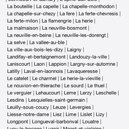
La bouteille
|
La capelle
|
La chapelle-monthodon
|
La chapelle-sur-chezy
|
La fere
|
La ferte-chevresis
|
La ferte-milon
|
La flamengrie
|
La herie
|
La malmaison
|
La neuville-bosmont
|
La neuville-en-beine
|
La neuville-les-dorengt
|
La selve
|
La vallee-au-ble
|
La ville-aux-bois-les-dizy
|
Laigny
|
Landifay-et-bertaignemont
|
Landouzy-la-ville
|
Laniscourt
|
Laon
|
Lappion
|
Largny-sur-automne
|
Latilly
|
Laval-en-laonnois
|
Lavaqueresse
|
Le catelet
|
Le charmel
|
Le herie-la-vieville
|
Le nouvion-en-thierache
|
Le sourd
|
Le thuel
|
Le verguier
|
Lehaucourt
|
Leme
|
Lerzy
|
Leschelle
|
Lesdins
|
Lesquielles-saint-germain
|
Leuilly-sous-coucy
|
Leuze
|
Levergies
|
Liesse-notre-dame
|
Liez
|
Lime
|
Lislet
|
Lizy
|
Longpont
|
Longueval-barbonval
|
Louatre
|
Lucy-le-bocage
|
Luzoir
|
Maast-et-violaine
|