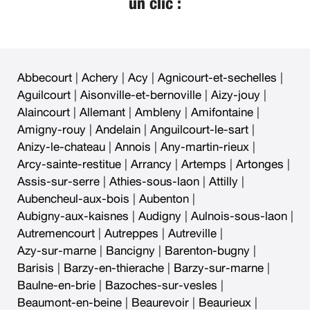
un clic :
Abbecourt
|
Achery
|
Acy
|
Agnicourt-et-sechelles
|
Aguilcourt
|
Aisonville-et-bernoville
|
Aizy-jouy
|
Alaincourt
|
Allemant
|
Ambleny
|
Amifontaine
|
Amigny-rouy
|
Andelain
|
Anguilcourt-le-sart
|
Anizy-le-chateau
|
Annois
|
Any-martin-rieux
|
Arcy-sainte-restitue
|
Arrancy
|
Artemps
|
Artonges
|
Assis-sur-serre
|
Athies-sous-laon
|
Attilly
|
Aubencheul-aux-bois
|
Aubenton
|
Aubigny-aux-kaisnes
|
Audigny
|
Aulnois-sous-laon
|
Autremencourt
|
Autreppes
|
Autreville
|
Azy-sur-marne
|
Bancigny
|
Barenton-bugny
|
Barisis
|
Barzy-en-thierache
|
Barzy-sur-marne
|
Baulne-en-brie
|
Bazoches-sur-vesles
|
Beaumont-en-beine
|
Beaurevoir
|
Beaurieux
|