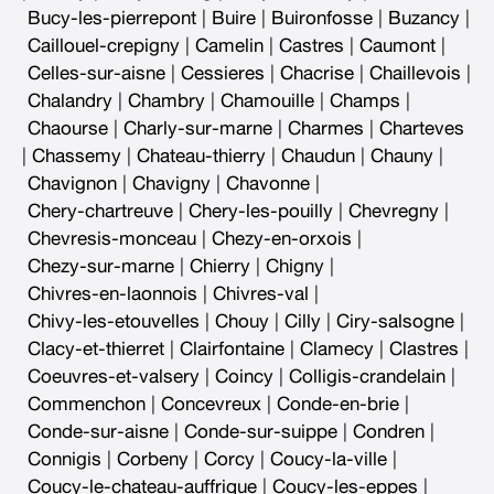
Bucy-les-pierrepont
|
Buire
|
Buironfosse
|
Buzancy
|
Caillouel-crepigny
|
Camelin
|
Castres
|
Caumont
|
Celles-sur-aisne
|
Cessieres
|
Chacrise
|
Chaillevois
|
Chalandry
|
Chambry
|
Chamouille
|
Champs
|
Chaourse
|
Charly-sur-marne
|
Charmes
|
Charteves
|
Chassemy
|
Chateau-thierry
|
Chaudun
|
Chauny
|
Chavignon
|
Chavigny
|
Chavonne
|
Chery-chartreuve
|
Chery-les-pouilly
|
Chevregny
|
Chevresis-monceau
|
Chezy-en-orxois
|
Chezy-sur-marne
|
Chierry
|
Chigny
|
Chivres-en-laonnois
|
Chivres-val
|
Chivy-les-etouvelles
|
Chouy
|
Cilly
|
Ciry-salsogne
|
Clacy-et-thierret
|
Clairfontaine
|
Clamecy
|
Clastres
|
Coeuvres-et-valsery
|
Coincy
|
Colligis-crandelain
|
Commenchon
|
Concevreux
|
Conde-en-brie
|
Conde-sur-aisne
|
Conde-sur-suippe
|
Condren
|
Connigis
|
Corbeny
|
Corcy
|
Coucy-la-ville
|
Coucy-le-chateau-auffrique
|
Coucy-les-eppes
|