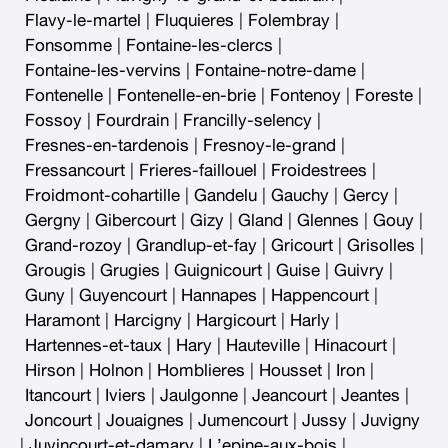
Flavy-le-martel
|
Fluquieres
|
Folembray
|
Fonsomme
|
Fontaine-les-clercs
|
Fontaine-les-vervins
|
Fontaine-notre-dame
|
Fontenelle
|
Fontenelle-en-brie
|
Fontenoy
|
Foreste
|
Fossoy
|
Fourdrain
|
Francilly-selency
|
Fresnes-en-tardenois
|
Fresnoy-le-grand
|
Fressancourt
|
Frieres-faillouel
|
Froidestrees
|
Froidmont-cohartille
|
Gandelu
|
Gauchy
|
Gercy
|
Gergny
|
Gibercourt
|
Gizy
|
Gland
|
Glennes
|
Gouy
|
Grand-rozoy
|
Grandlup-et-fay
|
Gricourt
|
Grisolles
|
Grougis
|
Grugies
|
Guignicourt
|
Guise
|
Guivry
|
Guny
|
Guyencourt
|
Hannapes
|
Happencourt
|
Haramont
|
Harcigny
|
Hargicourt
|
Harly
|
Hartennes-et-taux
|
Hary
|
Hauteville
|
Hinacourt
|
Hirson
|
Holnon
|
Homblieres
|
Housset
|
Iron
|
Itancourt
|
Iviers
|
Jaulgonne
|
Jeancourt
|
Jeantes
|
Joncourt
|
Jouaignes
|
Jumencourt
|
Jussy
|
Juvigny
|
Juvincourt-et-damary
|
L’epine-aux-bois
|