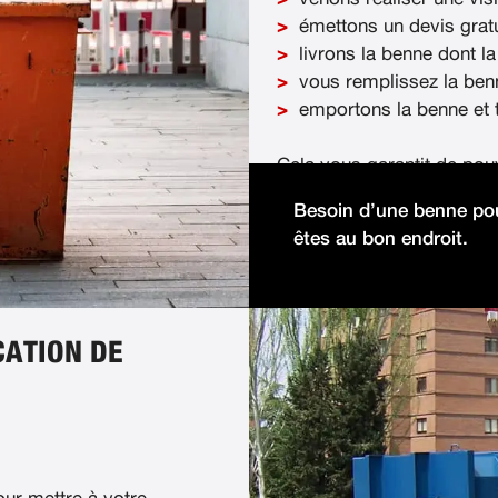
émettons un devis gratu
livrons la benne dont la
vous remplissez la ben
emportons la benne et t
Cela vous garantit de pou
démolition facilement et 
Besoin d’une benne pou
êtes au bon endroit.
CATION DE