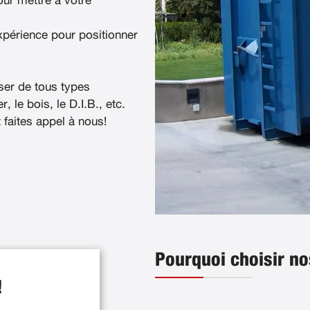
ur mettre à votre
xpérience pour positionner
ser de tous types
, le bois, le D.I.B., etc.
t faites appel à nous!
Pourquoi choisir no
!