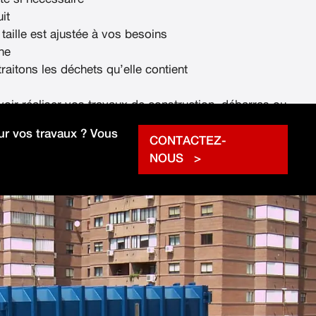
it
 taille est ajustée à vos besoins
ne
raitons les déchets qu’elle contient
voir réaliser vos travaux de construction, débarras ou
rapidement.
r vos travaux ? Vous
CONTACTEZ-
NOUS