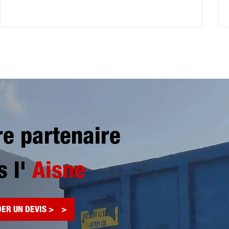
re partenaire
s l'
Aisne
ER UN DEVIS >