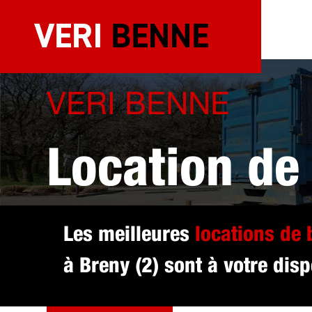
Aller
au
contenu
VERI BENNE
Location de
sélectionné
Les meilleures
locations de
à Breny (2) sont à votre disp
DEVIS GRATUIT