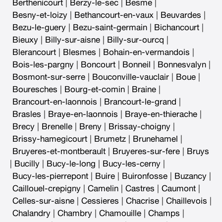
Berthenicourt
|
Berzy-le-sec
|
Besme
|
Besny-et-loizy
|
Bethancourt-en-vaux
|
Beuvardes
|
Bezu-le-guery
|
Bezu-saint-germain
|
Bichancourt
|
Bieuxy
|
Billy-sur-aisne
|
Billy-sur-ourcq
|
Blerancourt
|
Blesmes
|
Bohain-en-vermandois
|
Bois-les-pargny
|
Boncourt
|
Bonneil
|
Bonnesvalyn
|
Bosmont-sur-serre
|
Bouconville-vauclair
|
Boue
|
Bouresches
|
Bourg-et-comin
|
Braine
|
Brancourt-en-laonnois
|
Brancourt-le-grand
|
Brasles
|
Braye-en-laonnois
|
Braye-en-thierache
|
Brecy
|
Brenelle
|
Breny
|
Brissay-choigny
|
Brissy-hamegicourt
|
Brumetz
|
Brunehamel
|
Bruyeres-et-montberault
|
Bruyeres-sur-fere
|
Bruys
|
Bucilly
|
Bucy-le-long
|
Bucy-les-cerny
|
Bucy-les-pierrepont
|
Buire
|
Buironfosse
|
Buzancy
|
Caillouel-crepigny
|
Camelin
|
Castres
|
Caumont
|
Celles-sur-aisne
|
Cessieres
|
Chacrise
|
Chaillevois
|
Chalandry
|
Chambry
|
Chamouille
|
Champs
|