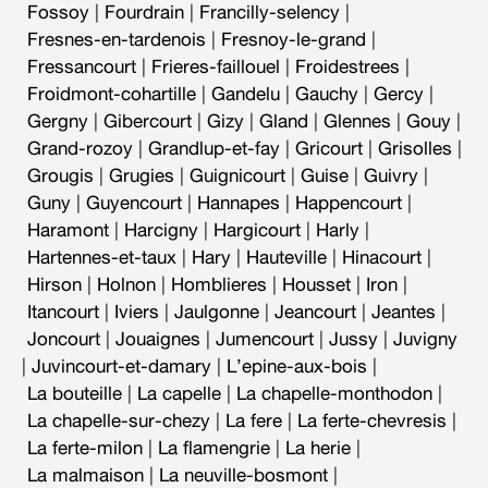
Fossoy
|
Fourdrain
|
Francilly-selency
|
Fresnes-en-tardenois
|
Fresnoy-le-grand
|
Fressancourt
|
Frieres-faillouel
|
Froidestrees
|
Froidmont-cohartille
|
Gandelu
|
Gauchy
|
Gercy
|
Gergny
|
Gibercourt
|
Gizy
|
Gland
|
Glennes
|
Gouy
|
Grand-rozoy
|
Grandlup-et-fay
|
Gricourt
|
Grisolles
|
Grougis
|
Grugies
|
Guignicourt
|
Guise
|
Guivry
|
Guny
|
Guyencourt
|
Hannapes
|
Happencourt
|
Haramont
|
Harcigny
|
Hargicourt
|
Harly
|
Hartennes-et-taux
|
Hary
|
Hauteville
|
Hinacourt
|
Hirson
|
Holnon
|
Homblieres
|
Housset
|
Iron
|
Itancourt
|
Iviers
|
Jaulgonne
|
Jeancourt
|
Jeantes
|
Joncourt
|
Jouaignes
|
Jumencourt
|
Jussy
|
Juvigny
|
Juvincourt-et-damary
|
L’epine-aux-bois
|
La bouteille
|
La capelle
|
La chapelle-monthodon
|
La chapelle-sur-chezy
|
La fere
|
La ferte-chevresis
|
La ferte-milon
|
La flamengrie
|
La herie
|
La malmaison
|
La neuville-bosmont
|