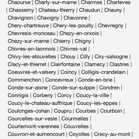
Chaourse
|
Charly-sur-marne
|
Charmes
|
Charteves
|
Chassemy
|
Chateau-thierry
|
Chaudun
|
Chauny
|
Chavignon
|
Chavigny
|
Chavonne
|
Chery-chartreuve
|
Chery-les-pouilly
|
Chevregny
|
Chevresis-monceau
|
Chezy-en-orxois
|
Chezy-sur-marne
|
Chierry
|
Chigny
|
Chivres-en-laonnois
|
Chivres-val
|
Chivy-les-etouvelles
|
Chouy
|
Cilly
|
Ciry-salsogne
|
Clacy-et-thierret
|
Clairfontaine
|
Clamecy
|
Clastres
|
Coeuvres-et-valsery
|
Coincy
|
Colligis-crandelain
|
Commenchon
|
Concevreux
|
Conde-en-brie
|
Conde-sur-aisne
|
Conde-sur-suippe
|
Condren
|
Connigis
|
Corbeny
|
Corcy
|
Coucy-la-ville
|
Coucy-le-chateau-auffrique
|
Coucy-les-eppes
|
Coulonges-cohan
|
Coupru
|
Courbes
|
Courboin
|
Courcelles-sur-vesle
|
Courmelles
|
Courtemont-varennes
|
Couvrelles
|
Couvron-et-aumencourt
|
Coyolles
|
Crecy-au-mont
|