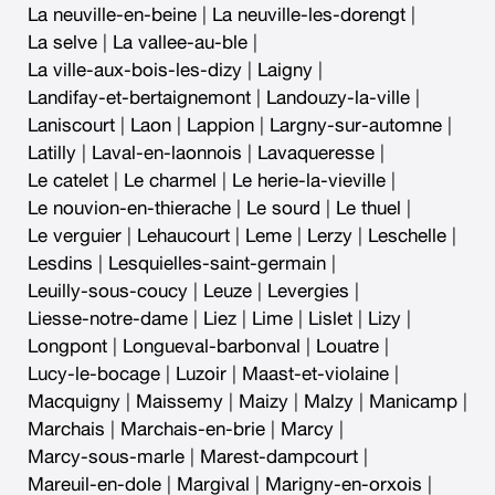
La neuville-en-beine
|
La neuville-les-dorengt
|
La selve
|
La vallee-au-ble
|
La ville-aux-bois-les-dizy
|
Laigny
|
Landifay-et-bertaignemont
|
Landouzy-la-ville
|
Laniscourt
|
Laon
|
Lappion
|
Largny-sur-automne
|
Latilly
|
Laval-en-laonnois
|
Lavaqueresse
|
Le catelet
|
Le charmel
|
Le herie-la-vieville
|
Le nouvion-en-thierache
|
Le sourd
|
Le thuel
|
Le verguier
|
Lehaucourt
|
Leme
|
Lerzy
|
Leschelle
|
Lesdins
|
Lesquielles-saint-germain
|
Leuilly-sous-coucy
|
Leuze
|
Levergies
|
Liesse-notre-dame
|
Liez
|
Lime
|
Lislet
|
Lizy
|
Longpont
|
Longueval-barbonval
|
Louatre
|
Lucy-le-bocage
|
Luzoir
|
Maast-et-violaine
|
Macquigny
|
Maissemy
|
Maizy
|
Malzy
|
Manicamp
|
Marchais
|
Marchais-en-brie
|
Marcy
|
Marcy-sous-marle
|
Marest-dampcourt
|
Mareuil-en-dole
|
Margival
|
Marigny-en-orxois
|