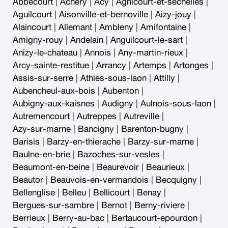
Abbecourt
|
Achery
|
Acy
|
Agnicourt-et-sechelles
|
Aguilcourt
|
Aisonville-et-bernoville
|
Aizy-jouy
|
Alaincourt
|
Allemant
|
Ambleny
|
Amifontaine
|
Amigny-rouy
|
Andelain
|
Anguilcourt-le-sart
|
Anizy-le-chateau
|
Annois
|
Any-martin-rieux
|
Arcy-sainte-restitue
|
Arrancy
|
Artemps
|
Artonges
|
Assis-sur-serre
|
Athies-sous-laon
|
Attilly
|
Aubencheul-aux-bois
|
Aubenton
|
Aubigny-aux-kaisnes
|
Audigny
|
Aulnois-sous-laon
|
Autremencourt
|
Autreppes
|
Autreville
|
Azy-sur-marne
|
Bancigny
|
Barenton-bugny
|
Barisis
|
Barzy-en-thierache
|
Barzy-sur-marne
|
Baulne-en-brie
|
Bazoches-sur-vesles
|
Beaumont-en-beine
|
Beaurevoir
|
Beaurieux
|
Beautor
|
Beauvois-en-vermandois
|
Becquigny
|
Bellenglise
|
Belleu
|
Bellicourt
|
Benay
|
Bergues-sur-sambre
|
Bernot
|
Berny-riviere
|
Berrieux
|
Berry-au-bac
|
Bertaucourt-epourdon
|