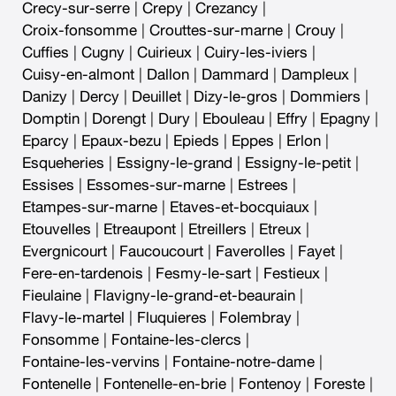
Crecy-sur-serre
|
Crepy
|
Crezancy
|
Croix-fonsomme
|
Crouttes-sur-marne
|
Crouy
|
Cuffies
|
Cugny
|
Cuirieux
|
Cuiry-les-iviers
|
Cuisy-en-almont
|
Dallon
|
Dammard
|
Dampleux
|
Danizy
|
Dercy
|
Deuillet
|
Dizy-le-gros
|
Dommiers
|
Domptin
|
Dorengt
|
Dury
|
Ebouleau
|
Effry
|
Epagny
|
Eparcy
|
Epaux-bezu
|
Epieds
|
Eppes
|
Erlon
|
Esqueheries
|
Essigny-le-grand
|
Essigny-le-petit
|
Essises
|
Essomes-sur-marne
|
Estrees
|
Etampes-sur-marne
|
Etaves-et-bocquiaux
|
Etouvelles
|
Etreaupont
|
Etreillers
|
Etreux
|
Evergnicourt
|
Faucoucourt
|
Faverolles
|
Fayet
|
Fere-en-tardenois
|
Fesmy-le-sart
|
Festieux
|
Fieulaine
|
Flavigny-le-grand-et-beaurain
|
Flavy-le-martel
|
Fluquieres
|
Folembray
|
Fonsomme
|
Fontaine-les-clercs
|
Fontaine-les-vervins
|
Fontaine-notre-dame
|
Fontenelle
|
Fontenelle-en-brie
|
Fontenoy
|
Foreste
|