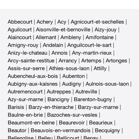
Abbecourt
|
Achery
|
Acy
|
Agnicourt-et-sechelles
|
Aguilcourt
|
Aisonville-et-bernoville
|
Aizy-jouy
|
Alaincourt
|
Allemant
|
Ambleny
|
Amifontaine
|
Amigny-rouy
|
Andelain
|
Anguilcourt-le-sart
|
Anizy-le-chateau
|
Annois
|
Any-martin-rieux
|
Arcy-sainte-restitue
|
Arrancy
|
Artemps
|
Artonges
|
Assis-sur-serre
|
Athies-sous-laon
|
Attilly
|
Aubencheul-aux-bois
|
Aubenton
|
Aubigny-aux-kaisnes
|
Audigny
|
Aulnois-sous-laon
|
Autremencourt
|
Autreppes
|
Autreville
|
Azy-sur-marne
|
Bancigny
|
Barenton-bugny
|
Barisis
|
Barzy-en-thierache
|
Barzy-sur-marne
|
Baulne-en-brie
|
Bazoches-sur-vesles
|
Beaumont-en-beine
|
Beaurevoir
|
Beaurieux
|
Beautor
|
Beauvois-en-vermandois
|
Becquigny
|
Bellenglise
|
Belleu
|
Bellicourt
|
Benay
|