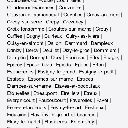
Courcelles-sur-vesle
|
Courmelles
|
Courtemont-varennes
|
Couvrelles
|
Couvron-et-aumencourt
|
Coyolles
|
Crecy-au-mont
|
Crecy-sur-serre
|
Crepy
|
Crezancy
|
Croix-fonsomme
|
Crouttes-sur-marne
|
Crouy
|
Cuffies
|
Cugny
|
Cuirieux
|
Cuiry-les-iviers
|
Cuisy-en-almont
|
Dallon
|
Dammard
|
Dampleux
|
Danizy
|
Dercy
|
Deuillet
|
Dizy-le-gros
|
Dommiers
|
Domptin
|
Dorengt
|
Dury
|
Ebouleau
|
Effry
|
Epagny
|
Eparcy
|
Epaux-bezu
|
Epieds
|
Eppes
|
Erlon
|
Esqueheries
|
Essigny-le-grand
|
Essigny-le-petit
|
Essises
|
Essomes-sur-marne
|
Estrees
|
Etampes-sur-marne
|
Etaves-et-bocquiaux
|
Etouvelles
|
Etreaupont
|
Etreillers
|
Etreux
|
Evergnicourt
|
Faucoucourt
|
Faverolles
|
Fayet
|
Fere-en-tardenois
|
Fesmy-le-sart
|
Festieux
|
Fieulaine
|
Flavigny-le-grand-et-beaurain
|
Flavy-le-martel
|
Fluquieres
|
Folembray
|