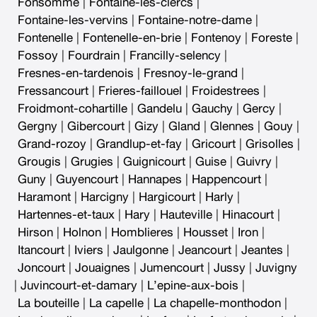
Fonsomme
|
Fontaine-les-clercs
|
Fontaine-les-vervins
|
Fontaine-notre-dame
|
Fontenelle
|
Fontenelle-en-brie
|
Fontenoy
|
Foreste
|
Fossoy
|
Fourdrain
|
Francilly-selency
|
Fresnes-en-tardenois
|
Fresnoy-le-grand
|
Fressancourt
|
Frieres-faillouel
|
Froidestrees
|
Froidmont-cohartille
|
Gandelu
|
Gauchy
|
Gercy
|
Gergny
|
Gibercourt
|
Gizy
|
Gland
|
Glennes
|
Gouy
|
Grand-rozoy
|
Grandlup-et-fay
|
Gricourt
|
Grisolles
|
Grougis
|
Grugies
|
Guignicourt
|
Guise
|
Guivry
|
Guny
|
Guyencourt
|
Hannapes
|
Happencourt
|
Haramont
|
Harcigny
|
Hargicourt
|
Harly
|
Hartennes-et-taux
|
Hary
|
Hauteville
|
Hinacourt
|
Hirson
|
Holnon
|
Homblieres
|
Housset
|
Iron
|
Itancourt
|
Iviers
|
Jaulgonne
|
Jeancourt
|
Jeantes
|
Joncourt
|
Jouaignes
|
Jumencourt
|
Jussy
|
Juvigny
|
Juvincourt-et-damary
|
L’epine-aux-bois
|
La bouteille
|
La capelle
|
La chapelle-monthodon
|