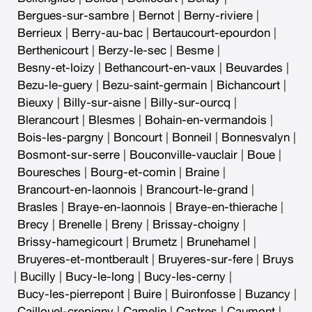
Bergues-sur-sambre
|
Bernot
|
Berny-riviere
|
Berrieux
|
Berry-au-bac
|
Bertaucourt-epourdon
|
Berthenicourt
|
Berzy-le-sec
|
Besme
|
Besny-et-loizy
|
Bethancourt-en-vaux
|
Beuvardes
|
Bezu-le-guery
|
Bezu-saint-germain
|
Bichancourt
|
Bieuxy
|
Billy-sur-aisne
|
Billy-sur-ourcq
|
Blerancourt
|
Blesmes
|
Bohain-en-vermandois
|
Bois-les-pargny
|
Boncourt
|
Bonneil
|
Bonnesvalyn
|
Bosmont-sur-serre
|
Bouconville-vauclair
|
Boue
|
Bouresches
|
Bourg-et-comin
|
Braine
|
Brancourt-en-laonnois
|
Brancourt-le-grand
|
Brasles
|
Braye-en-laonnois
|
Braye-en-thierache
|
Brecy
|
Brenelle
|
Breny
|
Brissay-choigny
|
Brissy-hamegicourt
|
Brumetz
|
Brunehamel
|
Bruyeres-et-montberault
|
Bruyeres-sur-fere
|
Bruys
|
Bucilly
|
Bucy-le-long
|
Bucy-les-cerny
|
Bucy-les-pierrepont
|
Buire
|
Buironfosse
|
Buzancy
|
Caillouel-crepigny
|
Camelin
|
Castres
|
Caumont
|