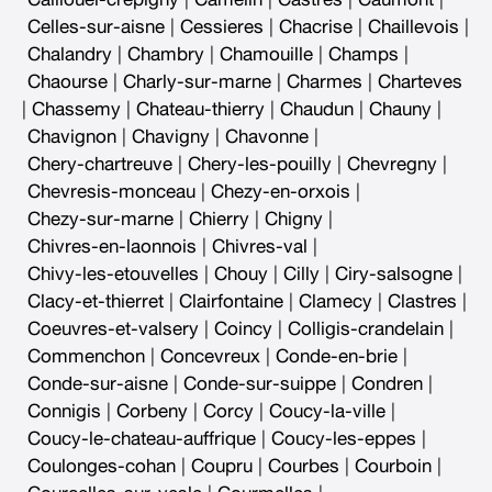
Celles-sur-aisne
|
Cessieres
|
Chacrise
|
Chaillevois
|
Chalandry
|
Chambry
|
Chamouille
|
Champs
|
Chaourse
|
Charly-sur-marne
|
Charmes
|
Charteves
|
Chassemy
|
Chateau-thierry
|
Chaudun
|
Chauny
|
Chavignon
|
Chavigny
|
Chavonne
|
Chery-chartreuve
|
Chery-les-pouilly
|
Chevregny
|
Chevresis-monceau
|
Chezy-en-orxois
|
Chezy-sur-marne
|
Chierry
|
Chigny
|
Chivres-en-laonnois
|
Chivres-val
|
Chivy-les-etouvelles
|
Chouy
|
Cilly
|
Ciry-salsogne
|
Clacy-et-thierret
|
Clairfontaine
|
Clamecy
|
Clastres
|
Coeuvres-et-valsery
|
Coincy
|
Colligis-crandelain
|
Commenchon
|
Concevreux
|
Conde-en-brie
|
Conde-sur-aisne
|
Conde-sur-suippe
|
Condren
|
Connigis
|
Corbeny
|
Corcy
|
Coucy-la-ville
|
Coucy-le-chateau-auffrique
|
Coucy-les-eppes
|
Coulonges-cohan
|
Coupru
|
Courbes
|
Courboin
|