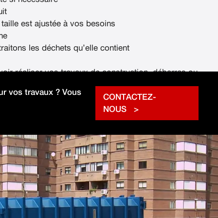
it
 taille est ajustée à vos besoins
ne
raitons les déchets qu’elle contient
voir réaliser vos travaux de construction, débarras ou
rapidement.
r vos travaux ? Vous
CONTACTEZ-
NOUS