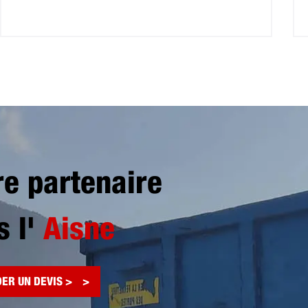
re partenaire
s l'
Aisne
ER UN DEVIS >