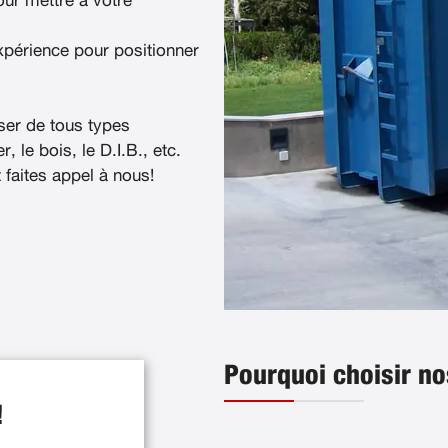
ur mettre à votre
xpérience pour positionner
ser de tous types
, le bois, le D.I.B., etc.
t faites appel à nous!
Pourquoi choisir no
!