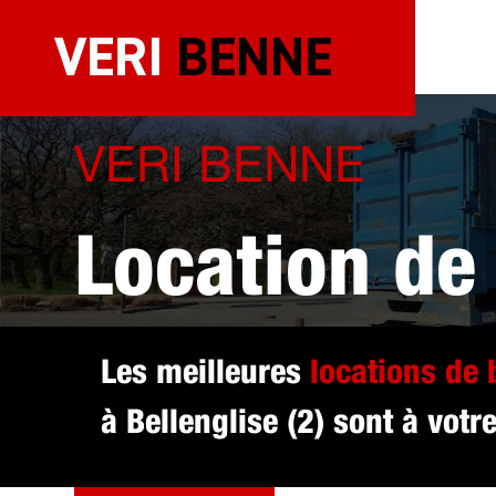
Aller
au
contenu
VERI BENNE
Location de
sélectionné 
Les meilleures
locations de
à Bellenglise (2) sont à votr
DEVIS GRATUIT