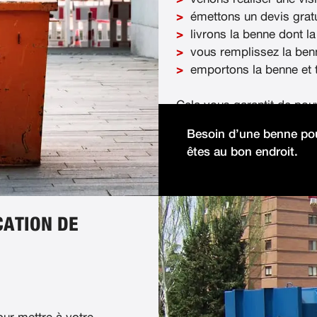
émettons un devis gratu
livrons la benne dont la
vous remplissez la ben
emportons la benne et t
Cela vous garantit de pou
démolition facilement et 
Besoin d’une benne pou
êtes au bon endroit.
CATION DE