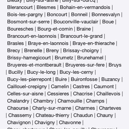
Bieuxy
|
Billy-sur-aisne
|
Billy-sur-ourcq
|
Blerancourt
|
Blesmes
|
Bohain-en-vermandois
|
Bois-les-pargny
|
Boncourt
|
Bonneil
|
Bonnesvalyn
|
Bosmont-sur-serre
|
Bouconville-vauclair
|
Boue
|
Bouresches
|
Bourg-et-comin
|
Braine
|
Brancourt-en-laonnois
|
Brancourt-le-grand
|
Brasles
|
Braye-en-laonnois
|
Braye-en-thierache
|
Brecy
|
Brenelle
|
Breny
|
Brissay-choigny
|
Brissy-hamegicourt
|
Brumetz
|
Brunehamel
|
Bruyeres-et-montberault
|
Bruyeres-sur-fere
|
Bruys
|
Bucilly
|
Bucy-le-long
|
Bucy-les-cerny
|
Bucy-les-pierrepont
|
Buire
|
Buironfosse
|
Buzancy
|
Caillouel-crepigny
|
Camelin
|
Castres
|
Caumont
|
Celles-sur-aisne
|
Cessieres
|
Chacrise
|
Chaillevois
|
Chalandry
|
Chambry
|
Chamouille
|
Champs
|
Chaourse
|
Charly-sur-marne
|
Charmes
|
Charteves
|
Chassemy
|
Chateau-thierry
|
Chaudun
|
Chauny
|
Chavignon
|
Chavigny
|
Chavonne
|