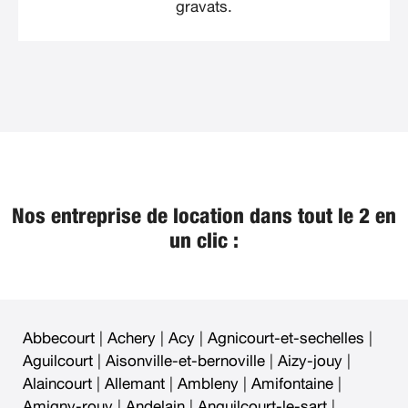
gravats.
Nos entreprise de location dans tout le 2 en
un clic :
Abbecourt
|
Achery
|
Acy
|
Agnicourt-et-sechelles
|
Aguilcourt
|
Aisonville-et-bernoville
|
Aizy-jouy
|
Alaincourt
|
Allemant
|
Ambleny
|
Amifontaine
|
Amigny-rouy
|
Andelain
|
Anguilcourt-le-sart
|