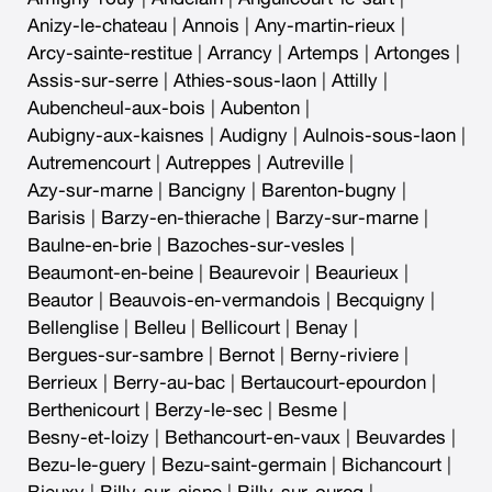
Anizy-le-chateau
|
Annois
|
Any-martin-rieux
|
Arcy-sainte-restitue
|
Arrancy
|
Artemps
|
Artonges
|
Assis-sur-serre
|
Athies-sous-laon
|
Attilly
|
Aubencheul-aux-bois
|
Aubenton
|
Aubigny-aux-kaisnes
|
Audigny
|
Aulnois-sous-laon
|
Autremencourt
|
Autreppes
|
Autreville
|
Azy-sur-marne
|
Bancigny
|
Barenton-bugny
|
Barisis
|
Barzy-en-thierache
|
Barzy-sur-marne
|
Baulne-en-brie
|
Bazoches-sur-vesles
|
Beaumont-en-beine
|
Beaurevoir
|
Beaurieux
|
Beautor
|
Beauvois-en-vermandois
|
Becquigny
|
Bellenglise
|
Belleu
|
Bellicourt
|
Benay
|
Bergues-sur-sambre
|
Bernot
|
Berny-riviere
|
Berrieux
|
Berry-au-bac
|
Bertaucourt-epourdon
|
Berthenicourt
|
Berzy-le-sec
|
Besme
|
Besny-et-loizy
|
Bethancourt-en-vaux
|
Beuvardes
|
Bezu-le-guery
|
Bezu-saint-germain
|
Bichancourt
|