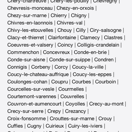
Chery-chartreuve
|
Chery-les-pouilly
|
Chevregny
|
Chevresis-monceau
|
Chezy-en-orxois
|
Chezy-sur-marne
|
Chierry
|
Chigny
|
Chivres-en-laonnois
|
Chivres-val
|
Chivy-les-etouvelles
|
Chouy
|
Cilly
|
Ciry-salsogne
|
Clacy-et-thierret
|
Clairfontaine
|
Clamecy
|
Clastres
|
Coeuvres-et-valsery
|
Coincy
|
Colligis-crandelain
|
Commenchon
|
Concevreux
|
Conde-en-brie
|
Conde-sur-aisne
|
Conde-sur-suippe
|
Condren
|
Connigis
|
Corbeny
|
Corcy
|
Coucy-la-ville
|
Coucy-le-chateau-auffrique
|
Coucy-les-eppes
|
Coulonges-cohan
|
Coupru
|
Courbes
|
Courboin
|
Courcelles-sur-vesle
|
Courmelles
|
Courtemont-varennes
|
Couvrelles
|
Couvron-et-aumencourt
|
Coyolles
|
Crecy-au-mont
|
Crecy-sur-serre
|
Crepy
|
Crezancy
|
Croix-fonsomme
|
Crouttes-sur-marne
|
Crouy
|
Cuffies
|
Cugny
|
Cuirieux
|
Cuiry-les-iviers
|