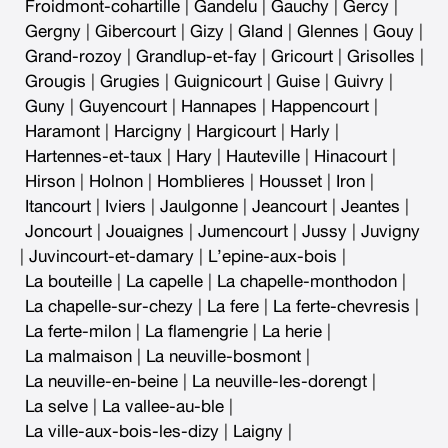
Froidmont-cohartille
|
Gandelu
|
Gauchy
|
Gercy
|
Gergny
|
Gibercourt
|
Gizy
|
Gland
|
Glennes
|
Gouy
|
Grand-rozoy
|
Grandlup-et-fay
|
Gricourt
|
Grisolles
|
Grougis
|
Grugies
|
Guignicourt
|
Guise
|
Guivry
|
Guny
|
Guyencourt
|
Hannapes
|
Happencourt
|
Haramont
|
Harcigny
|
Hargicourt
|
Harly
|
Hartennes-et-taux
|
Hary
|
Hauteville
|
Hinacourt
|
Hirson
|
Holnon
|
Homblieres
|
Housset
|
Iron
|
Itancourt
|
Iviers
|
Jaulgonne
|
Jeancourt
|
Jeantes
|
Joncourt
|
Jouaignes
|
Jumencourt
|
Jussy
|
Juvigny
|
Juvincourt-et-damary
|
L’epine-aux-bois
|
La bouteille
|
La capelle
|
La chapelle-monthodon
|
La chapelle-sur-chezy
|
La fere
|
La ferte-chevresis
|
La ferte-milon
|
La flamengrie
|
La herie
|
La malmaison
|
La neuville-bosmont
|
La neuville-en-beine
|
La neuville-les-dorengt
|
La selve
|
La vallee-au-ble
|
La ville-aux-bois-les-dizy
|
Laigny
|