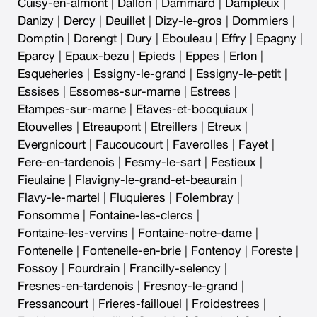
Cuisy-en-almont
|
Dallon
|
Dammard
|
Dampleux
|
Danizy
|
Dercy
|
Deuillet
|
Dizy-le-gros
|
Dommiers
|
Domptin
|
Dorengt
|
Dury
|
Ebouleau
|
Effry
|
Epagny
|
Eparcy
|
Epaux-bezu
|
Epieds
|
Eppes
|
Erlon
|
Esqueheries
|
Essigny-le-grand
|
Essigny-le-petit
|
Essises
|
Essomes-sur-marne
|
Estrees
|
Etampes-sur-marne
|
Etaves-et-bocquiaux
|
Etouvelles
|
Etreaupont
|
Etreillers
|
Etreux
|
Evergnicourt
|
Faucoucourt
|
Faverolles
|
Fayet
|
Fere-en-tardenois
|
Fesmy-le-sart
|
Festieux
|
Fieulaine
|
Flavigny-le-grand-et-beaurain
|
Flavy-le-martel
|
Fluquieres
|
Folembray
|
Fonsomme
|
Fontaine-les-clercs
|
Fontaine-les-vervins
|
Fontaine-notre-dame
|
Fontenelle
|
Fontenelle-en-brie
|
Fontenoy
|
Foreste
|
Fossoy
|
Fourdrain
|
Francilly-selency
|
Fresnes-en-tardenois
|
Fresnoy-le-grand
|
Fressancourt
|
Frieres-faillouel
|
Froidestrees
|