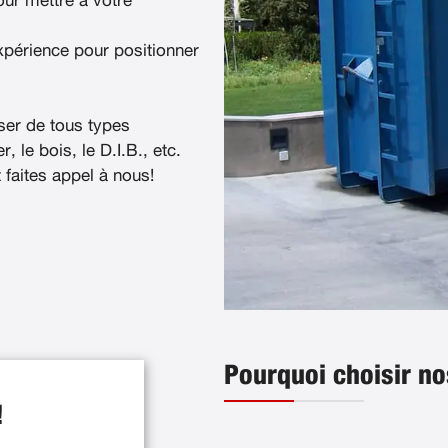
ur mettre à votre
xpérience pour positionner
ser de tous types
, le bois, le D.I.B., etc.
t faites appel à nous!
Pourquoi choisir no
!