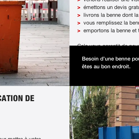
émettons un devis gratu
livrons la benne dont la
vous remplissez la ben
emportons la benne et t
Cela vous garantit de pou
démolition facilement et 
Besoin d’une benne pou
êtes au bon endroit.
CATION DE