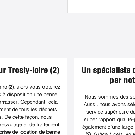
r Trosly-loire (2)
Un spécialiste 
par not
ire (2)
, alors vous obtenez
s à disposition une benne
Nous sommes des spé
rrasser. Cependant, cela
Aussi, nous avons séle
ement de tous les déchets
service supérieure da
ns. De cette façon, nous
super rapport qualité-p
recyclage et de traitement
également d’une large
prise de location de benne
(2)
. Grâce à cela, vous