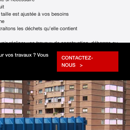
it
 taille est ajustée à vos besoins
ne
raitons les déchets qu’elle contient
voir réaliser vos travaux de construction, débarras ou
rapidement.
r vos travaux ? Vous
CONTACTEZ-
NOUS