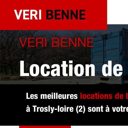
Aller
au
contenu
VERI BENNE
Location de
sélectionné 
Les meilleures
locations de
à Trosly-loire (2) sont à votr
DEVIS GRATUIT