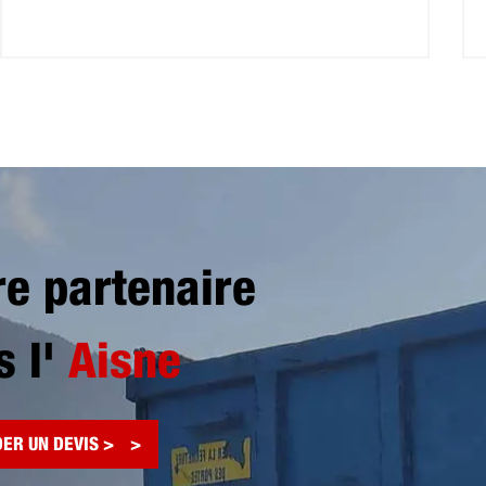
re partenaire
s l'
Aisne
ER UN DEVIS >