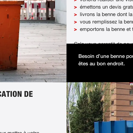
émettons un devis gratu
livrons la benne dont la
vous remplissez la ben
emportons la benne et t
Cela vous garantit de pou
démolition facilement et 
Besoin d’une benne pou
êtes au bon endroit.
CATION DE