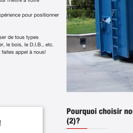
ur mettre à votre
xpérience pour positionner
ser de tous types
, le bois, le D.I.B., etc.
t faites appel à nous!
Pourquoi choisir n
(2)?
!