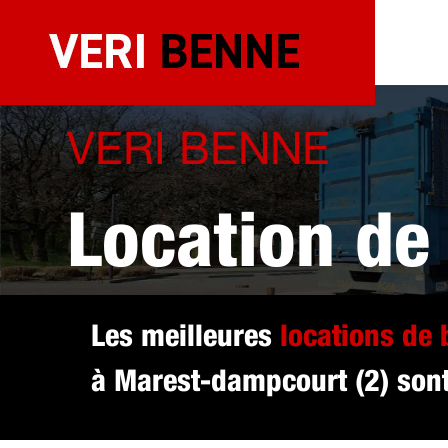
Aller
au
contenu
VERI BENNE
Location de
sélectionné
Les meilleures
locations de
à Marest-dampcourt (2) sont 
dampcourt (