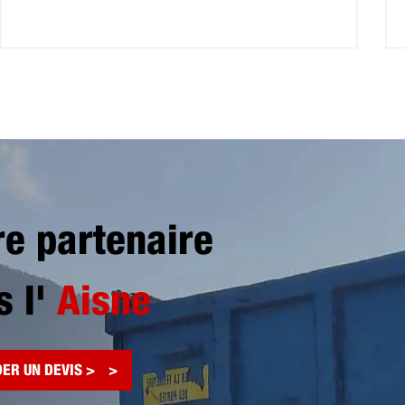
re partenaire
s l'
Aisne
ER UN DEVIS >