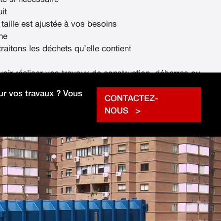
it
 taille est ajustée à vos besoins
ne
raitons les déchets qu’elle contient
voir réaliser vos travaux de construction, débarras ou
rapidement.
r vos travaux ? Vous
CONTACTEZ-
NOUS