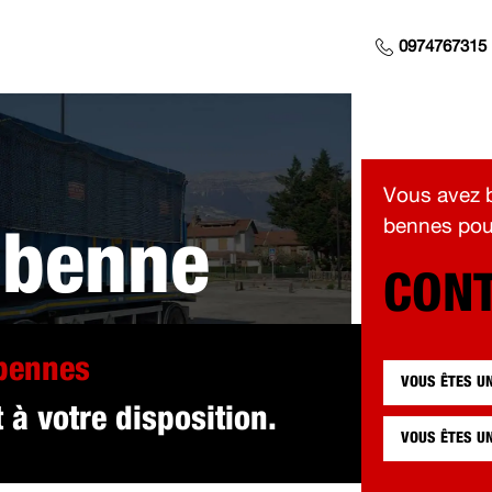
0974767315
Vous avez b
bennes pour
 benne
CONT
 pour vous à M
 bennes
VOUS ÊTES U
à votre disposition.
2)
VOUS ÊTES U