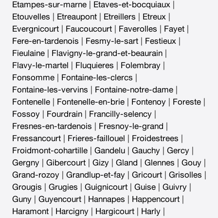
Etampes-sur-marne
|
Etaves-et-bocquiaux
|
Etouvelles
|
Etreaupont
|
Etreillers
|
Etreux
|
Evergnicourt
|
Faucoucourt
|
Faverolles
|
Fayet
|
Fere-en-tardenois
|
Fesmy-le-sart
|
Festieux
|
Fieulaine
|
Flavigny-le-grand-et-beaurain
|
Flavy-le-martel
|
Fluquieres
|
Folembray
|
Fonsomme
|
Fontaine-les-clercs
|
Fontaine-les-vervins
|
Fontaine-notre-dame
|
Fontenelle
|
Fontenelle-en-brie
|
Fontenoy
|
Foreste
|
Fossoy
|
Fourdrain
|
Francilly-selency
|
Fresnes-en-tardenois
|
Fresnoy-le-grand
|
Fressancourt
|
Frieres-faillouel
|
Froidestrees
|
Froidmont-cohartille
|
Gandelu
|
Gauchy
|
Gercy
|
Gergny
|
Gibercourt
|
Gizy
|
Gland
|
Glennes
|
Gouy
|
Grand-rozoy
|
Grandlup-et-fay
|
Gricourt
|
Grisolles
|
Grougis
|
Grugies
|
Guignicourt
|
Guise
|
Guivry
|
Guny
|
Guyencourt
|
Hannapes
|
Happencourt
|
Haramont
|
Harcigny
|
Hargicourt
|
Harly
|