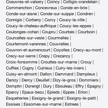
Coeuvres-et-valsery
|
Coincy
|
Colligis-crandelain
|
Commenchon
|
Concevreux
|
Conde-en-brie
|
Conde-sur-aisne
|
Conde-sur-suippe
|
Condren
|
Connigis
|
Corbeny
|
Corcy
|
Coucy-la-ville
|
Coucy-le-chateau-auffrique
|
Coucy-les-eppes
|
Coulonges-cohan
|
Coupru
|
Courbes
|
Courboin
|
Courcelles-sur-vesle
|
Courmelles
|
Courtemont-varennes
|
Couvrelles
|
Couvron-et-aumencourt
|
Coyolles
|
Crecy-au-mont
|
Crecy-sur-serre
|
Crepy
|
Crezancy
|
Croix-fonsomme
|
Crouttes-sur-marne
|
Crouy
|
Cuffies
|
Cugny
|
Cuirieux
|
Cuiry-les-iviers
|
Cuisy-en-almont
|
Dallon
|
Dammard
|
Dampleux
|
Danizy
|
Dercy
|
Deuillet
|
Dizy-le-gros
|
Dommiers
|
Domptin
|
Dorengt
|
Dury
|
Ebouleau
|
Effry
|
Epagny
|
Eparcy
|
Epaux-bezu
|
Epieds
|
Eppes
|
Erlon
|
Esqueheries
|
Essigny-le-grand
|
Essigny-le-petit
|
Essises
|
Essomes-sur-marne
|
Estrees
|