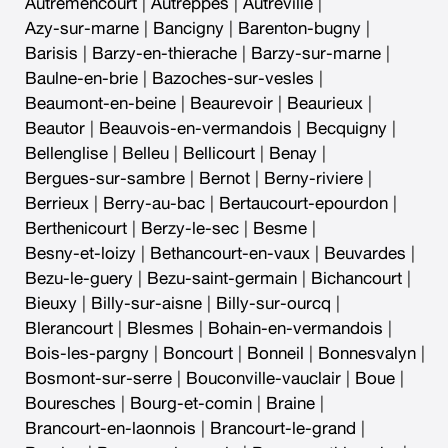
Autremencourt
|
Autreppes
|
Autreville
|
Azy-sur-marne
|
Bancigny
|
Barenton-bugny
|
Barisis
|
Barzy-en-thierache
|
Barzy-sur-marne
|
Baulne-en-brie
|
Bazoches-sur-vesles
|
Beaumont-en-beine
|
Beaurevoir
|
Beaurieux
|
Beautor
|
Beauvois-en-vermandois
|
Becquigny
|
Bellenglise
|
Belleu
|
Bellicourt
|
Benay
|
Bergues-sur-sambre
|
Bernot
|
Berny-riviere
|
Berrieux
|
Berry-au-bac
|
Bertaucourt-epourdon
|
Berthenicourt
|
Berzy-le-sec
|
Besme
|
Besny-et-loizy
|
Bethancourt-en-vaux
|
Beuvardes
|
Bezu-le-guery
|
Bezu-saint-germain
|
Bichancourt
|
Bieuxy
|
Billy-sur-aisne
|
Billy-sur-ourcq
|
Blerancourt
|
Blesmes
|
Bohain-en-vermandois
|
Bois-les-pargny
|
Boncourt
|
Bonneil
|
Bonnesvalyn
|
Bosmont-sur-serre
|
Bouconville-vauclair
|
Boue
|
Bouresches
|
Bourg-et-comin
|
Braine
|
Brancourt-en-laonnois
|
Brancourt-le-grand
|