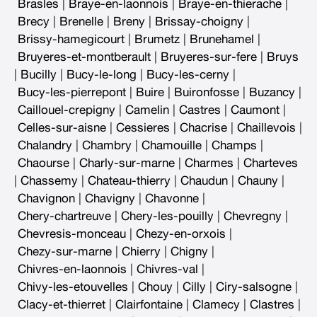
Brasles
|
Braye-en-laonnois
|
Braye-en-thierache
|
Brecy
|
Brenelle
|
Breny
|
Brissay-choigny
|
Brissy-hamegicourt
|
Brumetz
|
Brunehamel
|
Bruyeres-et-montberault
|
Bruyeres-sur-fere
|
Bruys
|
Bucilly
|
Bucy-le-long
|
Bucy-les-cerny
|
Bucy-les-pierrepont
|
Buire
|
Buironfosse
|
Buzancy
|
Caillouel-crepigny
|
Camelin
|
Castres
|
Caumont
|
Celles-sur-aisne
|
Cessieres
|
Chacrise
|
Chaillevois
|
Chalandry
|
Chambry
|
Chamouille
|
Champs
|
Chaourse
|
Charly-sur-marne
|
Charmes
|
Charteves
|
Chassemy
|
Chateau-thierry
|
Chaudun
|
Chauny
|
Chavignon
|
Chavigny
|
Chavonne
|
Chery-chartreuve
|
Chery-les-pouilly
|
Chevregny
|
Chevresis-monceau
|
Chezy-en-orxois
|
Chezy-sur-marne
|
Chierry
|
Chigny
|
Chivres-en-laonnois
|
Chivres-val
|
Chivy-les-etouvelles
|
Chouy
|
Cilly
|
Ciry-salsogne
|
Clacy-et-thierret
|
Clairfontaine
|
Clamecy
|
Clastres
|