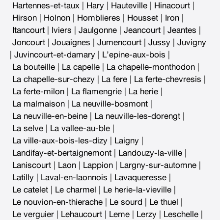
Hartennes-et-taux
|
Hary
|
Hauteville
|
Hinacourt
|
Hirson
|
Holnon
|
Homblieres
|
Housset
|
Iron
|
Itancourt
|
Iviers
|
Jaulgonne
|
Jeancourt
|
Jeantes
|
Joncourt
|
Jouaignes
|
Jumencourt
|
Jussy
|
Juvigny
|
Juvincourt-et-damary
|
L’epine-aux-bois
|
La bouteille
|
La capelle
|
La chapelle-monthodon
|
La chapelle-sur-chezy
|
La fere
|
La ferte-chevresis
|
La ferte-milon
|
La flamengrie
|
La herie
|
La malmaison
|
La neuville-bosmont
|
La neuville-en-beine
|
La neuville-les-dorengt
|
La selve
|
La vallee-au-ble
|
La ville-aux-bois-les-dizy
|
Laigny
|
Landifay-et-bertaignemont
|
Landouzy-la-ville
|
Laniscourt
|
Laon
|
Lappion
|
Largny-sur-automne
|
Latilly
|
Laval-en-laonnois
|
Lavaqueresse
|
Le catelet
|
Le charmel
|
Le herie-la-vieville
|
Le nouvion-en-thierache
|
Le sourd
|
Le thuel
|
Le verguier
|
Lehaucourt
|
Leme
|
Lerzy
|
Leschelle
|