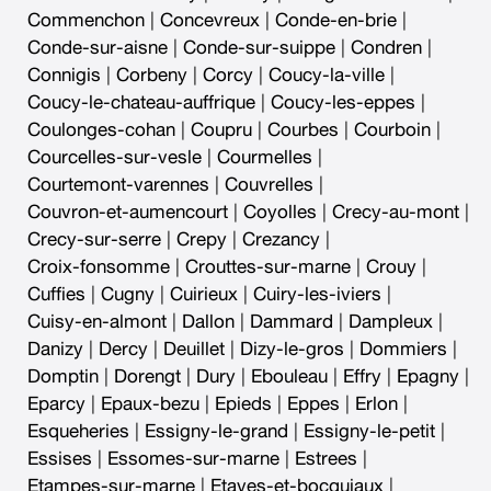
Commenchon
|
Concevreux
|
Conde-en-brie
|
Conde-sur-aisne
|
Conde-sur-suippe
|
Condren
|
Connigis
|
Corbeny
|
Corcy
|
Coucy-la-ville
|
Coucy-le-chateau-auffrique
|
Coucy-les-eppes
|
Coulonges-cohan
|
Coupru
|
Courbes
|
Courboin
|
Courcelles-sur-vesle
|
Courmelles
|
Courtemont-varennes
|
Couvrelles
|
Couvron-et-aumencourt
|
Coyolles
|
Crecy-au-mont
|
Crecy-sur-serre
|
Crepy
|
Crezancy
|
Croix-fonsomme
|
Crouttes-sur-marne
|
Crouy
|
Cuffies
|
Cugny
|
Cuirieux
|
Cuiry-les-iviers
|
Cuisy-en-almont
|
Dallon
|
Dammard
|
Dampleux
|
Danizy
|
Dercy
|
Deuillet
|
Dizy-le-gros
|
Dommiers
|
Domptin
|
Dorengt
|
Dury
|
Ebouleau
|
Effry
|
Epagny
|
Eparcy
|
Epaux-bezu
|
Epieds
|
Eppes
|
Erlon
|
Esqueheries
|
Essigny-le-grand
|
Essigny-le-petit
|
Essises
|
Essomes-sur-marne
|
Estrees
|
Etampes-sur-marne
|
Etaves-et-bocquiaux
|