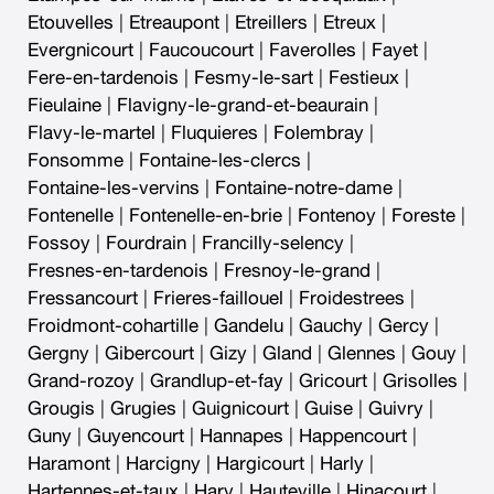
Etouvelles
|
Etreaupont
|
Etreillers
|
Etreux
|
Evergnicourt
|
Faucoucourt
|
Faverolles
|
Fayet
|
Fere-en-tardenois
|
Fesmy-le-sart
|
Festieux
|
Fieulaine
|
Flavigny-le-grand-et-beaurain
|
Flavy-le-martel
|
Fluquieres
|
Folembray
|
Fonsomme
|
Fontaine-les-clercs
|
Fontaine-les-vervins
|
Fontaine-notre-dame
|
Fontenelle
|
Fontenelle-en-brie
|
Fontenoy
|
Foreste
|
Fossoy
|
Fourdrain
|
Francilly-selency
|
Fresnes-en-tardenois
|
Fresnoy-le-grand
|
Fressancourt
|
Frieres-faillouel
|
Froidestrees
|
Froidmont-cohartille
|
Gandelu
|
Gauchy
|
Gercy
|
Gergny
|
Gibercourt
|
Gizy
|
Gland
|
Glennes
|
Gouy
|
Grand-rozoy
|
Grandlup-et-fay
|
Gricourt
|
Grisolles
|
Grougis
|
Grugies
|
Guignicourt
|
Guise
|
Guivry
|
Guny
|
Guyencourt
|
Hannapes
|
Happencourt
|
Haramont
|
Harcigny
|
Hargicourt
|
Harly
|
Hartennes-et-taux
|
Hary
|
Hauteville
|
Hinacourt
|