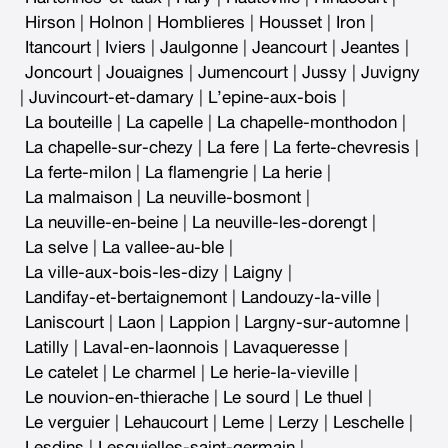
Hirson
|
Holnon
|
Homblieres
|
Housset
|
Iron
|
Itancourt
|
Iviers
|
Jaulgonne
|
Jeancourt
|
Jeantes
|
Joncourt
|
Jouaignes
|
Jumencourt
|
Jussy
|
Juvigny
|
Juvincourt-et-damary
|
L’epine-aux-bois
|
La bouteille
|
La capelle
|
La chapelle-monthodon
|
La chapelle-sur-chezy
|
La fere
|
La ferte-chevresis
|
La ferte-milon
|
La flamengrie
|
La herie
|
La malmaison
|
La neuville-bosmont
|
La neuville-en-beine
|
La neuville-les-dorengt
|
La selve
|
La vallee-au-ble
|
La ville-aux-bois-les-dizy
|
Laigny
|
Landifay-et-bertaignemont
|
Landouzy-la-ville
|
Laniscourt
|
Laon
|
Lappion
|
Largny-sur-automne
|
Latilly
|
Laval-en-laonnois
|
Lavaqueresse
|
Le catelet
|
Le charmel
|
Le herie-la-vieville
|
Le nouvion-en-thierache
|
Le sourd
|
Le thuel
|
Le verguier
|
Lehaucourt
|
Leme
|
Lerzy
|
Leschelle
|
Lesdins
|
Lesquielles-saint-germain
|