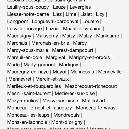
Leuilly-sous-coucy
|
Leuze
|
Levergies
|
Liesse-notre-dame
|
Liez
|
Lime
|
Lislet
|
Lizy
|
Longpont
|
Longueval-barbonval
|
Louatre
|
Lucy-le-bocage
|
Luzoir
|
Maast-et-violaine
|
Macquigny
|
Maissemy
|
Maizy
|
Malzy
|
Manicamp
|
Marchais
|
Marchais-en-brie
|
Marcy
|
Marcy-sous-marle
|
Marest-dampcourt
|
Mareuil-en-dole
|
Margival
|
Marigny-en-orxois
|
Marle
|
Marly-gomont
|
Martigny
|
Mauregny-en-haye
|
Mayot
|
Mennessis
|
Menneville
|
Mennevret
|
Mercin-et-vaux
|
Merlieux-et-fouquerolles
|
Mesbrecourt-richecourt
|
Mesnil-saint-laurent
|
Mezieres-sur-oise
|
Mezy-moulins
|
Missy-sur-aisne
|
Molinchart
|
Monceau-le-neuf-et-faucouzy
|
Monceau-le-waast
|
Monceau-les-leups
|
Mondrepuis
|
Mons-en-laonnois
|
Mont-d’origny
|