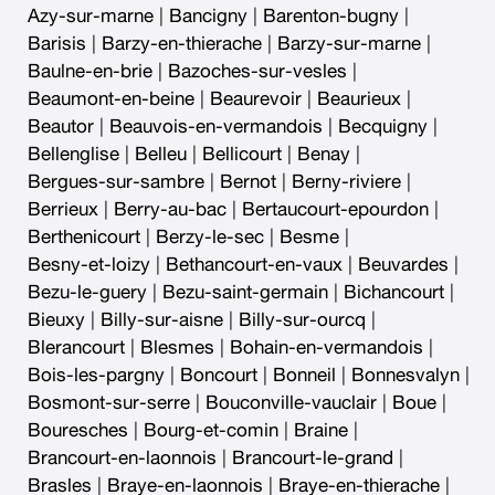
Azy-sur-marne
|
Bancigny
|
Barenton-bugny
|
Barisis
|
Barzy-en-thierache
|
Barzy-sur-marne
|
Baulne-en-brie
|
Bazoches-sur-vesles
|
Beaumont-en-beine
|
Beaurevoir
|
Beaurieux
|
Beautor
|
Beauvois-en-vermandois
|
Becquigny
|
Bellenglise
|
Belleu
|
Bellicourt
|
Benay
|
Bergues-sur-sambre
|
Bernot
|
Berny-riviere
|
Berrieux
|
Berry-au-bac
|
Bertaucourt-epourdon
|
Berthenicourt
|
Berzy-le-sec
|
Besme
|
Besny-et-loizy
|
Bethancourt-en-vaux
|
Beuvardes
|
Bezu-le-guery
|
Bezu-saint-germain
|
Bichancourt
|
Bieuxy
|
Billy-sur-aisne
|
Billy-sur-ourcq
|
Blerancourt
|
Blesmes
|
Bohain-en-vermandois
|
Bois-les-pargny
|
Boncourt
|
Bonneil
|
Bonnesvalyn
|
Bosmont-sur-serre
|
Bouconville-vauclair
|
Boue
|
Bouresches
|
Bourg-et-comin
|
Braine
|
Brancourt-en-laonnois
|
Brancourt-le-grand
|
Brasles
|
Braye-en-laonnois
|
Braye-en-thierache
|