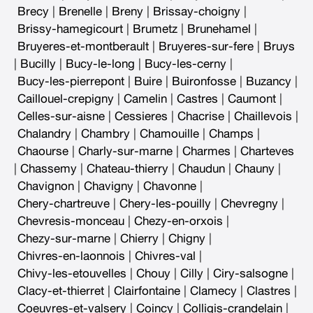
Brecy
|
Brenelle
|
Breny
|
Brissay-choigny
|
Brissy-hamegicourt
|
Brumetz
|
Brunehamel
|
Bruyeres-et-montberault
|
Bruyeres-sur-fere
|
Bruys
|
Bucilly
|
Bucy-le-long
|
Bucy-les-cerny
|
Bucy-les-pierrepont
|
Buire
|
Buironfosse
|
Buzancy
|
Caillouel-crepigny
|
Camelin
|
Castres
|
Caumont
|
Celles-sur-aisne
|
Cessieres
|
Chacrise
|
Chaillevois
|
Chalandry
|
Chambry
|
Chamouille
|
Champs
|
Chaourse
|
Charly-sur-marne
|
Charmes
|
Charteves
|
Chassemy
|
Chateau-thierry
|
Chaudun
|
Chauny
|
Chavignon
|
Chavigny
|
Chavonne
|
Chery-chartreuve
|
Chery-les-pouilly
|
Chevregny
|
Chevresis-monceau
|
Chezy-en-orxois
|
Chezy-sur-marne
|
Chierry
|
Chigny
|
Chivres-en-laonnois
|
Chivres-val
|
Chivy-les-etouvelles
|
Chouy
|
Cilly
|
Ciry-salsogne
|
Clacy-et-thierret
|
Clairfontaine
|
Clamecy
|
Clastres
|
Coeuvres-et-valsery
|
Coincy
|
Colligis-crandelain
|