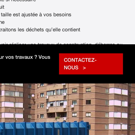
it
 taille est ajustée à vos besoins
ne
raitons les déchets qu’elle contient
voir réaliser vos travaux de construction, débarras ou
rapidement.
r vos travaux ? Vous
CONTACTEZ-
NOUS