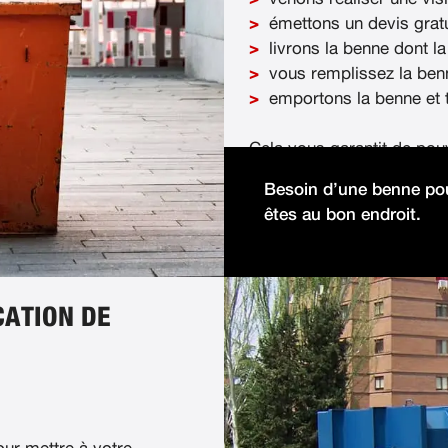
émettons un devis gratu
livrons la benne dont la
vous remplissez la ben
emportons la benne et t
Cela vous garantit de pou
démolition facilement et 
Besoin d’une benne pou
êtes au bon endroit.
CATION DE