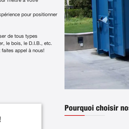
ur mettre à votre
xpérience pour positionner
ser de tous types
, le bois, le D.I.B., etc.
t faites appel à nous!
Pourquoi choisir no
!