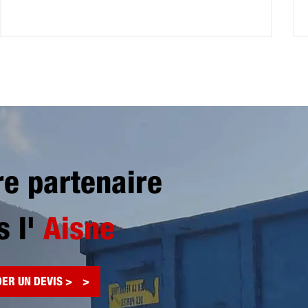
re partenaire
s l'
Aisne
ER UN DEVIS >