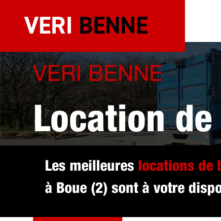
Aller
au
contenu
VERI BENNE
Location de
sélectionné
Les meilleures
locations de
à Boue (2) sont à votre dispo
DEVIS GRATUIT