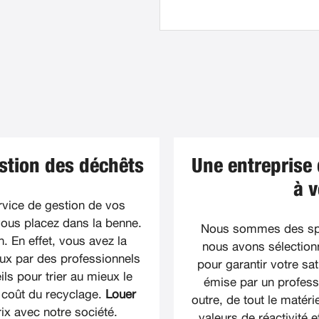
stion des déchêts
Une entreprise
à v
rvice de gestion de vos
vous placez dans la benne.
Nous sommes des spé
. En effet, vous avez la
nous avons sélection
eux par des professionnels
pour garantir votre sa
ls pour trier au mieux le
émise par un professi
e coût du recyclage.
Louer
outre, de tout le matér
rix avec notre société.
valeurs de réactivité e