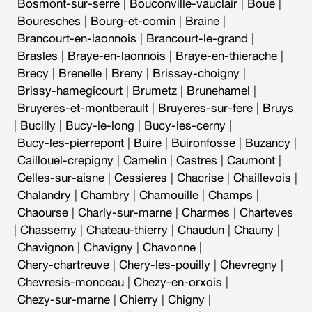
Bosmont-sur-serre
|
Bouconville-vauclair
|
Boue
|
Bouresches
|
Bourg-et-comin
|
Braine
|
Brancourt-en-laonnois
|
Brancourt-le-grand
|
Brasles
|
Braye-en-laonnois
|
Braye-en-thierache
|
Brecy
|
Brenelle
|
Breny
|
Brissay-choigny
|
Brissy-hamegicourt
|
Brumetz
|
Brunehamel
|
Bruyeres-et-montberault
|
Bruyeres-sur-fere
|
Bruys
|
Bucilly
|
Bucy-le-long
|
Bucy-les-cerny
|
Bucy-les-pierrepont
|
Buire
|
Buironfosse
|
Buzancy
|
Caillouel-crepigny
|
Camelin
|
Castres
|
Caumont
|
Celles-sur-aisne
|
Cessieres
|
Chacrise
|
Chaillevois
|
Chalandry
|
Chambry
|
Chamouille
|
Champs
|
Chaourse
|
Charly-sur-marne
|
Charmes
|
Charteves
|
Chassemy
|
Chateau-thierry
|
Chaudun
|
Chauny
|
Chavignon
|
Chavigny
|
Chavonne
|
Chery-chartreuve
|
Chery-les-pouilly
|
Chevregny
|
Chevresis-monceau
|
Chezy-en-orxois
|
Chezy-sur-marne
|
Chierry
|
Chigny
|