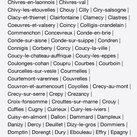
Chivres-en-laonnois
|
Chivres-val
|
Chivy-les-etouvelles
|
Chouy
|
Cilly
|
Ciry-salsogne
|
Clacy-et-thierret
|
Clairfontaine
|
Clamecy
|
Clastres
|
Coeuvres-et-valsery
|
Coincy
|
Colligis-crandelain
|
Commenchon
|
Concevreux
|
Conde-en-brie
|
Conde-sur-aisne
|
Conde-sur-suippe
|
Condren
|
Connigis
|
Corbeny
|
Corcy
|
Coucy-la-ville
|
Coucy-le-chateau-auffrique
|
Coucy-les-eppes
|
Coulonges-cohan
|
Coupru
|
Courbes
|
Courboin
|
Courcelles-sur-vesle
|
Courmelles
|
Courtemont-varennes
|
Couvrelles
|
Couvron-et-aumencourt
|
Coyolles
|
Crecy-au-mont
|
Crecy-sur-serre
|
Crepy
|
Crezancy
|
Croix-fonsomme
|
Crouttes-sur-marne
|
Crouy
|
Cuffies
|
Cugny
|
Cuirieux
|
Cuiry-les-iviers
|
Cuisy-en-almont
|
Dallon
|
Dammard
|
Dampleux
|
Danizy
|
Dercy
|
Deuillet
|
Dizy-le-gros
|
Dommiers
|
Domptin
|
Dorengt
|
Dury
|
Ebouleau
|
Effry
|
Epagny
|