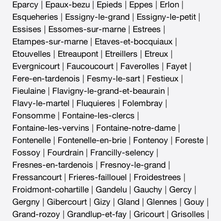
Eparcy
|
Epaux-bezu
|
Epieds
|
Eppes
|
Erlon
|
Esqueheries
|
Essigny-le-grand
|
Essigny-le-petit
|
Essises
|
Essomes-sur-marne
|
Estrees
|
Etampes-sur-marne
|
Etaves-et-bocquiaux
|
Etouvelles
|
Etreaupont
|
Etreillers
|
Etreux
|
Evergnicourt
|
Faucoucourt
|
Faverolles
|
Fayet
|
Fere-en-tardenois
|
Fesmy-le-sart
|
Festieux
|
Fieulaine
|
Flavigny-le-grand-et-beaurain
|
Flavy-le-martel
|
Fluquieres
|
Folembray
|
Fonsomme
|
Fontaine-les-clercs
|
Fontaine-les-vervins
|
Fontaine-notre-dame
|
Fontenelle
|
Fontenelle-en-brie
|
Fontenoy
|
Foreste
|
Fossoy
|
Fourdrain
|
Francilly-selency
|
Fresnes-en-tardenois
|
Fresnoy-le-grand
|
Fressancourt
|
Frieres-faillouel
|
Froidestrees
|
Froidmont-cohartille
|
Gandelu
|
Gauchy
|
Gercy
|
Gergny
|
Gibercourt
|
Gizy
|
Gland
|
Glennes
|
Gouy
|
Grand-rozoy
|
Grandlup-et-fay
|
Gricourt
|
Grisolles
|