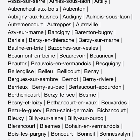
Assis-sur-serre
|
Athies-sous-laon
|
Attilly
|
Aubencheul-aux-bois
|
Aubenton
|
Aubigny-aux-kaisnes
|
Audigny
|
Aulnois-sous-laon
|
Autremencourt
|
Autreppes
|
Autreville
|
Azy-sur-marne
|
Bancigny
|
Barenton-bugny
|
Barisis
|
Barzy-en-thierache
|
Barzy-sur-marne
|
Baulne-en-brie
|
Bazoches-sur-vesles
|
Beaumont-en-beine
|
Beaurevoir
|
Beaurieux
|
Beautor
|
Beauvois-en-vermandois
|
Becquigny
|
Bellenglise
|
Belleu
|
Bellicourt
|
Benay
|
Bergues-sur-sambre
|
Bernot
|
Berny-riviere
|
Berrieux
|
Berry-au-bac
|
Bertaucourt-epourdon
|
Berthenicourt
|
Berzy-le-sec
|
Besme
|
Besny-et-loizy
|
Bethancourt-en-vaux
|
Beuvardes
|
Bezu-le-guery
|
Bezu-saint-germain
|
Bichancourt
|
Bieuxy
|
Billy-sur-aisne
|
Billy-sur-ourcq
|
Blerancourt
|
Blesmes
|
Bohain-en-vermandois
|
Bois-les-pargny
|
Boncourt
|
Bonneil
|
Bonnesvalyn
|