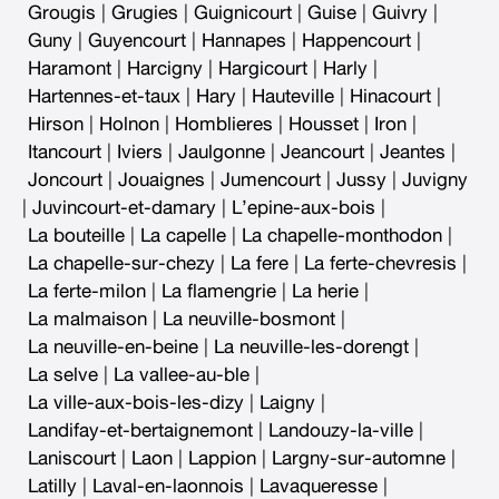
Grougis
|
Grugies
|
Guignicourt
|
Guise
|
Guivry
|
Guny
|
Guyencourt
|
Hannapes
|
Happencourt
|
Haramont
|
Harcigny
|
Hargicourt
|
Harly
|
Hartennes-et-taux
|
Hary
|
Hauteville
|
Hinacourt
|
Hirson
|
Holnon
|
Homblieres
|
Housset
|
Iron
|
Itancourt
|
Iviers
|
Jaulgonne
|
Jeancourt
|
Jeantes
|
Joncourt
|
Jouaignes
|
Jumencourt
|
Jussy
|
Juvigny
|
Juvincourt-et-damary
|
L’epine-aux-bois
|
La bouteille
|
La capelle
|
La chapelle-monthodon
|
La chapelle-sur-chezy
|
La fere
|
La ferte-chevresis
|
La ferte-milon
|
La flamengrie
|
La herie
|
La malmaison
|
La neuville-bosmont
|
La neuville-en-beine
|
La neuville-les-dorengt
|
La selve
|
La vallee-au-ble
|
La ville-aux-bois-les-dizy
|
Laigny
|
Landifay-et-bertaignemont
|
Landouzy-la-ville
|
Laniscourt
|
Laon
|
Lappion
|
Largny-sur-automne
|
Latilly
|
Laval-en-laonnois
|
Lavaqueresse
|