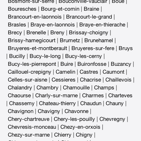
Bosmont-sur-serre
|
Bouconville-vauclair
|
Boue
|
Bouresches
|
Bourg-et-comin
|
Braine
|
Brancourt-en-laonnois
|
Brancourt-le-grand
|
Brasles
|
Braye-en-laonnois
|
Braye-en-thierache
|
Brecy
|
Brenelle
|
Breny
|
Brissay-choigny
|
Brissy-hamegicourt
|
Brumetz
|
Brunehamel
|
Bruyeres-et-montberault
|
Bruyeres-sur-fere
|
Bruys
|
Bucilly
|
Bucy-le-long
|
Bucy-les-cerny
|
Bucy-les-pierrepont
|
Buire
|
Buironfosse
|
Buzancy
|
Caillouel-crepigny
|
Camelin
|
Castres
|
Caumont
|
Celles-sur-aisne
|
Cessieres
|
Chacrise
|
Chaillevois
|
Chalandry
|
Chambry
|
Chamouille
|
Champs
|
Chaourse
|
Charly-sur-marne
|
Charmes
|
Charteves
|
Chassemy
|
Chateau-thierry
|
Chaudun
|
Chauny
|
Chavignon
|
Chavigny
|
Chavonne
|
Chery-chartreuve
|
Chery-les-pouilly
|
Chevregny
|
Chevresis-monceau
|
Chezy-en-orxois
|
Chezy-sur-marne
|
Chierry
|
Chigny
|