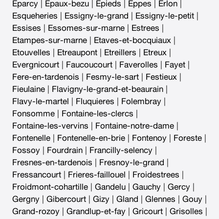
Eparcy
|
Epaux-bezu
|
Epieds
|
Eppes
|
Erlon
|
Esqueheries
|
Essigny-le-grand
|
Essigny-le-petit
|
Essises
|
Essomes-sur-marne
|
Estrees
|
Etampes-sur-marne
|
Etaves-et-bocquiaux
|
Etouvelles
|
Etreaupont
|
Etreillers
|
Etreux
|
Evergnicourt
|
Faucoucourt
|
Faverolles
|
Fayet
|
Fere-en-tardenois
|
Fesmy-le-sart
|
Festieux
|
Fieulaine
|
Flavigny-le-grand-et-beaurain
|
Flavy-le-martel
|
Fluquieres
|
Folembray
|
Fonsomme
|
Fontaine-les-clercs
|
Fontaine-les-vervins
|
Fontaine-notre-dame
|
Fontenelle
|
Fontenelle-en-brie
|
Fontenoy
|
Foreste
|
Fossoy
|
Fourdrain
|
Francilly-selency
|
Fresnes-en-tardenois
|
Fresnoy-le-grand
|
Fressancourt
|
Frieres-faillouel
|
Froidestrees
|
Froidmont-cohartille
|
Gandelu
|
Gauchy
|
Gercy
|
Gergny
|
Gibercourt
|
Gizy
|
Gland
|
Glennes
|
Gouy
|
Grand-rozoy
|
Grandlup-et-fay
|
Gricourt
|
Grisolles
|