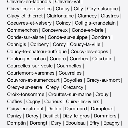
Chivres-en-laonnois
|
Chivres-val
|
Chivy-les-etouvelles
|
Chouy
|
Cilly
|
Ciry-salsogne
|
Clacy-et-thierret
|
Clairfontaine
|
Clamecy
|
Clastres
|
Coeuvres-et-valsery
|
Coincy
|
Colligis-crandelain
|
Commenchon
|
Concevreux
|
Conde-en-brie
|
Conde-sur-aisne
|
Conde-sur-suippe
|
Condren
|
Connigis
|
Corbeny
|
Corcy
|
Coucy-la-ville
|
Coucy-le-chateau-auffrique
|
Coucy-les-eppes
|
Coulonges-cohan
|
Coupru
|
Courbes
|
Courboin
|
Courcelles-sur-vesle
|
Courmelles
|
Courtemont-varennes
|
Couvrelles
|
Couvron-et-aumencourt
|
Coyolles
|
Crecy-au-mont
|
Crecy-sur-serre
|
Crepy
|
Crezancy
|
Croix-fonsomme
|
Crouttes-sur-marne
|
Crouy
|
Cuffies
|
Cugny
|
Cuirieux
|
Cuiry-les-iviers
|
Cuisy-en-almont
|
Dallon
|
Dammard
|
Dampleux
|
Danizy
|
Dercy
|
Deuillet
|
Dizy-le-gros
|
Dommiers
|
Domptin
|
Dorengt
|
Dury
|
Ebouleau
|
Effry
|
Epagny
|