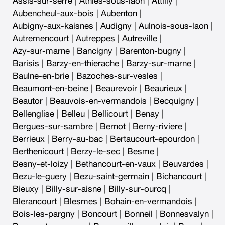
Assis-sur-serre
|
Athies-sous-laon
|
Attilly
|
Aubencheul-aux-bois
|
Aubenton
|
Aubigny-aux-kaisnes
|
Audigny
|
Aulnois-sous-laon
|
Autremencourt
|
Autreppes
|
Autreville
|
Azy-sur-marne
|
Bancigny
|
Barenton-bugny
|
Barisis
|
Barzy-en-thierache
|
Barzy-sur-marne
|
Baulne-en-brie
|
Bazoches-sur-vesles
|
Beaumont-en-beine
|
Beaurevoir
|
Beaurieux
|
Beautor
|
Beauvois-en-vermandois
|
Becquigny
|
Bellenglise
|
Belleu
|
Bellicourt
|
Benay
|
Bergues-sur-sambre
|
Bernot
|
Berny-riviere
|
Berrieux
|
Berry-au-bac
|
Bertaucourt-epourdon
|
Berthenicourt
|
Berzy-le-sec
|
Besme
|
Besny-et-loizy
|
Bethancourt-en-vaux
|
Beuvardes
|
Bezu-le-guery
|
Bezu-saint-germain
|
Bichancourt
|
Bieuxy
|
Billy-sur-aisne
|
Billy-sur-ourcq
|
Blerancourt
|
Blesmes
|
Bohain-en-vermandois
|
Bois-les-pargny
|
Boncourt
|
Bonneil
|
Bonnesvalyn
|