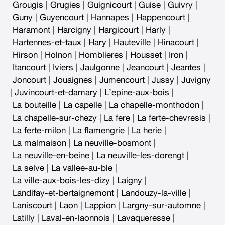
Grougis
|
Grugies
|
Guignicourt
|
Guise
|
Guivry
|
Guny
|
Guyencourt
|
Hannapes
|
Happencourt
|
Haramont
|
Harcigny
|
Hargicourt
|
Harly
|
Hartennes-et-taux
|
Hary
|
Hauteville
|
Hinacourt
|
Hirson
|
Holnon
|
Homblieres
|
Housset
|
Iron
|
Itancourt
|
Iviers
|
Jaulgonne
|
Jeancourt
|
Jeantes
|
Joncourt
|
Jouaignes
|
Jumencourt
|
Jussy
|
Juvigny
|
Juvincourt-et-damary
|
L’epine-aux-bois
|
La bouteille
|
La capelle
|
La chapelle-monthodon
|
La chapelle-sur-chezy
|
La fere
|
La ferte-chevresis
|
La ferte-milon
|
La flamengrie
|
La herie
|
La malmaison
|
La neuville-bosmont
|
La neuville-en-beine
|
La neuville-les-dorengt
|
La selve
|
La vallee-au-ble
|
La ville-aux-bois-les-dizy
|
Laigny
|
Landifay-et-bertaignemont
|
Landouzy-la-ville
|
Laniscourt
|
Laon
|
Lappion
|
Largny-sur-automne
|
Latilly
|
Laval-en-laonnois
|
Lavaqueresse
|