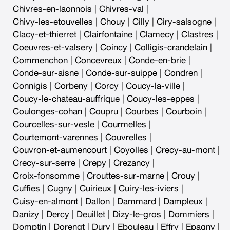
Chivres-en-laonnois
|
Chivres-val
|
Chivy-les-etouvelles
|
Chouy
|
Cilly
|
Ciry-salsogne
|
Clacy-et-thierret
|
Clairfontaine
|
Clamecy
|
Clastres
|
Coeuvres-et-valsery
|
Coincy
|
Colligis-crandelain
|
Commenchon
|
Concevreux
|
Conde-en-brie
|
Conde-sur-aisne
|
Conde-sur-suippe
|
Condren
|
Connigis
|
Corbeny
|
Corcy
|
Coucy-la-ville
|
Coucy-le-chateau-auffrique
|
Coucy-les-eppes
|
Coulonges-cohan
|
Coupru
|
Courbes
|
Courboin
|
Courcelles-sur-vesle
|
Courmelles
|
Courtemont-varennes
|
Couvrelles
|
Couvron-et-aumencourt
|
Coyolles
|
Crecy-au-mont
|
Crecy-sur-serre
|
Crepy
|
Crezancy
|
Croix-fonsomme
|
Crouttes-sur-marne
|
Crouy
|
Cuffies
|
Cugny
|
Cuirieux
|
Cuiry-les-iviers
|
Cuisy-en-almont
|
Dallon
|
Dammard
|
Dampleux
|
Danizy
|
Dercy
|
Deuillet
|
Dizy-le-gros
|
Dommiers
|
Domptin
|
Dorengt
|
Dury
|
Ebouleau
|
Effry
|
Epagny
|