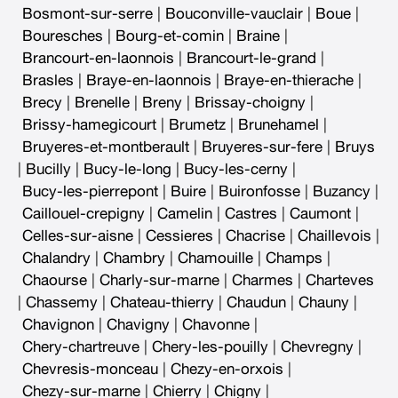
Bosmont-sur-serre
|
Bouconville-vauclair
|
Boue
|
Bouresches
|
Bourg-et-comin
|
Braine
|
Brancourt-en-laonnois
|
Brancourt-le-grand
|
Brasles
|
Braye-en-laonnois
|
Braye-en-thierache
|
Brecy
|
Brenelle
|
Breny
|
Brissay-choigny
|
Brissy-hamegicourt
|
Brumetz
|
Brunehamel
|
Bruyeres-et-montberault
|
Bruyeres-sur-fere
|
Bruys
|
Bucilly
|
Bucy-le-long
|
Bucy-les-cerny
|
Bucy-les-pierrepont
|
Buire
|
Buironfosse
|
Buzancy
|
Caillouel-crepigny
|
Camelin
|
Castres
|
Caumont
|
Celles-sur-aisne
|
Cessieres
|
Chacrise
|
Chaillevois
|
Chalandry
|
Chambry
|
Chamouille
|
Champs
|
Chaourse
|
Charly-sur-marne
|
Charmes
|
Charteves
|
Chassemy
|
Chateau-thierry
|
Chaudun
|
Chauny
|
Chavignon
|
Chavigny
|
Chavonne
|
Chery-chartreuve
|
Chery-les-pouilly
|
Chevregny
|
Chevresis-monceau
|
Chezy-en-orxois
|
Chezy-sur-marne
|
Chierry
|
Chigny
|