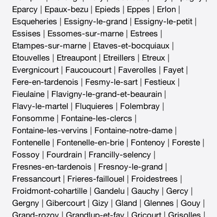
Eparcy
|
Epaux-bezu
|
Epieds
|
Eppes
|
Erlon
|
Esqueheries
|
Essigny-le-grand
|
Essigny-le-petit
|
Essises
|
Essomes-sur-marne
|
Estrees
|
Etampes-sur-marne
|
Etaves-et-bocquiaux
|
Etouvelles
|
Etreaupont
|
Etreillers
|
Etreux
|
Evergnicourt
|
Faucoucourt
|
Faverolles
|
Fayet
|
Fere-en-tardenois
|
Fesmy-le-sart
|
Festieux
|
Fieulaine
|
Flavigny-le-grand-et-beaurain
|
Flavy-le-martel
|
Fluquieres
|
Folembray
|
Fonsomme
|
Fontaine-les-clercs
|
Fontaine-les-vervins
|
Fontaine-notre-dame
|
Fontenelle
|
Fontenelle-en-brie
|
Fontenoy
|
Foreste
|
Fossoy
|
Fourdrain
|
Francilly-selency
|
Fresnes-en-tardenois
|
Fresnoy-le-grand
|
Fressancourt
|
Frieres-faillouel
|
Froidestrees
|
Froidmont-cohartille
|
Gandelu
|
Gauchy
|
Gercy
|
Gergny
|
Gibercourt
|
Gizy
|
Gland
|
Glennes
|
Gouy
|
Grand-rozoy
|
Grandlup-et-fay
|
Gricourt
|
Grisolles
|