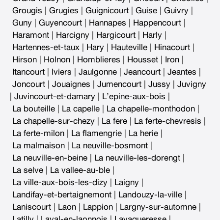
Grougis
|
Grugies
|
Guignicourt
|
Guise
|
Guivry
|
Guny
|
Guyencourt
|
Hannapes
|
Happencourt
|
Haramont
|
Harcigny
|
Hargicourt
|
Harly
|
Hartennes-et-taux
|
Hary
|
Hauteville
|
Hinacourt
|
Hirson
|
Holnon
|
Homblieres
|
Housset
|
Iron
|
Itancourt
|
Iviers
|
Jaulgonne
|
Jeancourt
|
Jeantes
|
Joncourt
|
Jouaignes
|
Jumencourt
|
Jussy
|
Juvigny
|
Juvincourt-et-damary
|
L’epine-aux-bois
|
La bouteille
|
La capelle
|
La chapelle-monthodon
|
La chapelle-sur-chezy
|
La fere
|
La ferte-chevresis
|
La ferte-milon
|
La flamengrie
|
La herie
|
La malmaison
|
La neuville-bosmont
|
La neuville-en-beine
|
La neuville-les-dorengt
|
La selve
|
La vallee-au-ble
|
La ville-aux-bois-les-dizy
|
Laigny
|
Landifay-et-bertaignemont
|
Landouzy-la-ville
|
Laniscourt
|
Laon
|
Lappion
|
Largny-sur-automne
|
Latilly
|
Laval-en-laonnois
|
Lavaqueresse
|