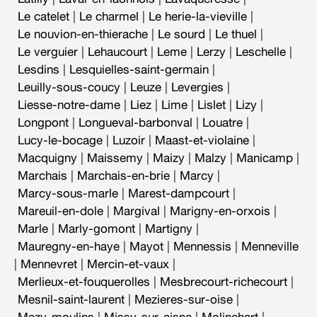
Le catelet
|
Le charmel
|
Le herie-la-vieville
|
Le nouvion-en-thierache
|
Le sourd
|
Le thuel
|
Le verguier
|
Lehaucourt
|
Leme
|
Lerzy
|
Leschelle
|
Lesdins
|
Lesquielles-saint-germain
|
Leuilly-sous-coucy
|
Leuze
|
Levergies
|
Liesse-notre-dame
|
Liez
|
Lime
|
Lislet
|
Lizy
|
Longpont
|
Longueval-barbonval
|
Louatre
|
Lucy-le-bocage
|
Luzoir
|
Maast-et-violaine
|
Macquigny
|
Maissemy
|
Maizy
|
Malzy
|
Manicamp
|
Marchais
|
Marchais-en-brie
|
Marcy
|
Marcy-sous-marle
|
Marest-dampcourt
|
Mareuil-en-dole
|
Margival
|
Marigny-en-orxois
|
Marle
|
Marly-gomont
|
Martigny
|
Mauregny-en-haye
|
Mayot
|
Mennessis
|
Menneville
|
Mennevret
|
Mercin-et-vaux
|
Merlieux-et-fouquerolles
|
Mesbrecourt-richecourt
|
Mesnil-saint-laurent
|
Mezieres-sur-oise
|