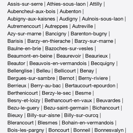
Assis-sur-serre
|
Athies-sous-laon
|
Attilly
|
Aubencheul-aux-bois
|
Aubenton
|
Aubigny-aux-kaisnes
|
Audigny
|
Aulnois-sous-laon
|
Autremencourt
|
Autreppes
|
Autreville
|
Azy-sur-marne
|
Bancigny
|
Barenton-bugny
|
Barisis
|
Barzy-en-thierache
|
Barzy-sur-marne
|
Baulne-en-brie
|
Bazoches-sur-vesles
|
Beaumont-en-beine
|
Beaurevoir
|
Beaurieux
|
Beautor
|
Beauvois-en-vermandois
|
Becquigny
|
Bellenglise
|
Belleu
|
Bellicourt
|
Benay
|
Bergues-sur-sambre
|
Bernot
|
Berny-riviere
|
Berrieux
|
Berry-au-bac
|
Bertaucourt-epourdon
|
Berthenicourt
|
Berzy-le-sec
|
Besme
|
Besny-et-loizy
|
Bethancourt-en-vaux
|
Beuvardes
|
Bezu-le-guery
|
Bezu-saint-germain
|
Bichancourt
|
Bieuxy
|
Billy-sur-aisne
|
Billy-sur-ourcq
|
Blerancourt
|
Blesmes
|
Bohain-en-vermandois
|
Bois-les-pargny
|
Boncourt
|
Bonneil
|
Bonnesvalyn
|