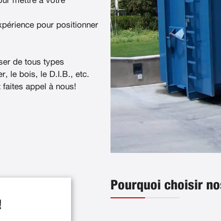
ur mettre à votre
xpérience pour positionner
ser de tous types
, le bois, le D.I.B., etc.
t faites appel à nous!
Pourquoi choisir no
!