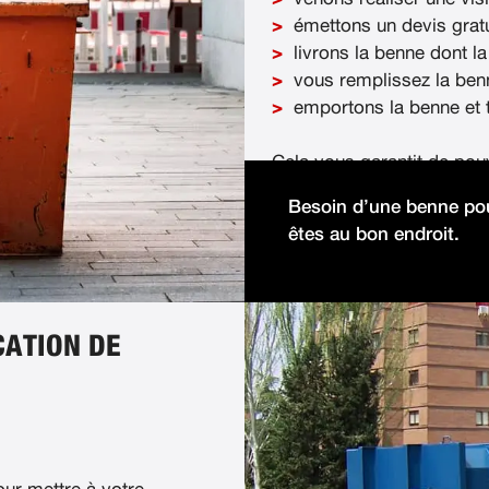
émettons un devis gratu
livrons la benne dont la
vous remplissez la ben
emportons la benne et t
Cela vous garantit de pou
démolition facilement et 
Besoin d’une benne pou
êtes au bon endroit.
CATION DE