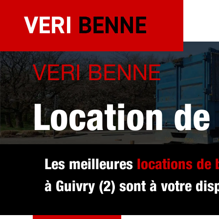
Aller
au
contenu
VERI BENNE
Location de
sélectionné 
Les meilleures
locations de
à Guivry (2) sont à votre dis
DEVIS GRATUIT