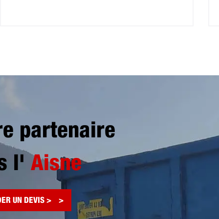
re partenaire
s l'
Aisne
ER UN DEVIS >