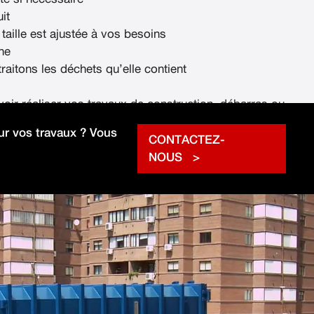
it
 taille est ajustée à vos besoins
ne
raitons les déchets qu’elle contient
voir réaliser vos travaux de construction, débarras ou
rapidement.
r vos travaux ? Vous
CONTACTEZ-
NOUS