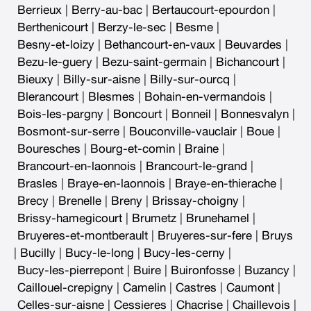
Berrieux
|
Berry-au-bac
|
Bertaucourt-epourdon
|
Berthenicourt
|
Berzy-le-sec
|
Besme
|
Besny-et-loizy
|
Bethancourt-en-vaux
|
Beuvardes
|
Bezu-le-guery
|
Bezu-saint-germain
|
Bichancourt
|
Bieuxy
|
Billy-sur-aisne
|
Billy-sur-ourcq
|
Blerancourt
|
Blesmes
|
Bohain-en-vermandois
|
Bois-les-pargny
|
Boncourt
|
Bonneil
|
Bonnesvalyn
|
Bosmont-sur-serre
|
Bouconville-vauclair
|
Boue
|
Bouresches
|
Bourg-et-comin
|
Braine
|
Brancourt-en-laonnois
|
Brancourt-le-grand
|
Brasles
|
Braye-en-laonnois
|
Braye-en-thierache
|
Brecy
|
Brenelle
|
Breny
|
Brissay-choigny
|
Brissy-hamegicourt
|
Brumetz
|
Brunehamel
|
Bruyeres-et-montberault
|
Bruyeres-sur-fere
|
Bruys
|
Bucilly
|
Bucy-le-long
|
Bucy-les-cerny
|
Bucy-les-pierrepont
|
Buire
|
Buironfosse
|
Buzancy
|
Caillouel-crepigny
|
Camelin
|
Castres
|
Caumont
|
Celles-sur-aisne
|
Cessieres
|
Chacrise
|
Chaillevois
|