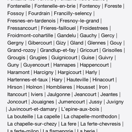
Fontenelle
|
Fontenelle-en-brie
|
Fontenoy
|
Foreste
|
Fossoy
|
Fourdrain
|
Francilly-selency
|
Fresnes-en-tardenois
|
Fresnoy-le-grand
|
Fressancourt
|
Frieres-faillouel
|
Froidestrees
|
Froidmont-cohartille
|
Gandelu
|
Gauchy
|
Gercy
|
Gergny
|
Gibercourt
|
Gizy
|
Gland
|
Glennes
|
Gouy
|
Grand-rozoy
|
Grandlup-et-fay
|
Gricourt
|
Grisolles
|
Grougis
|
Grugies
|
Guignicourt
|
Guise
|
Guivry
|
Guny
|
Guyencourt
|
Hannapes
|
Happencourt
|
Haramont
|
Harcigny
|
Hargicourt
|
Harly
|
Hartennes-et-taux
|
Hary
|
Hauteville
|
Hinacourt
|
Hirson
|
Holnon
|
Homblieres
|
Housset
|
Iron
|
Itancourt
|
Iviers
|
Jaulgonne
|
Jeancourt
|
Jeantes
|
Joncourt
|
Jouaignes
|
Jumencourt
|
Jussy
|
Juvigny
|
Juvincourt-et-damary
|
L’epine-aux-bois
|
La bouteille
|
La capelle
|
La chapelle-monthodon
|
La chapelle-sur-chezy
|
La fere
|
La ferte-chevresis
|
La ferte-milon
|
La flamengrie
|
La herie
|