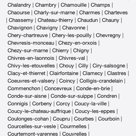
Chalandry
|
Chambry
|
Chamouille
|
Champs
|
Chaourse
|
Charly-sur-marne
|
Charmes
|
Charteves
|
Chassemy
|
Chateau-thierry
|
Chaudun
|
Chauny
|
Chavignon
|
Chavigny
|
Chavonne
|
Chery-chartreuve
|
Chery-les-pouilly
|
Chevregny
|
Chevresis-monceau
|
Chezy-en-orxois
|
Chezy-sur-marne
|
Chierry
|
Chigny
|
Chivres-en-laonnois
|
Chivres-val
|
Chivy-les-etouvelles
|
Chouy
|
Cilly
|
Ciry-salsogne
|
Clacy-et-thierret
|
Clairfontaine
|
Clamecy
|
Clastres
|
Coeuvres-et-valsery
|
Coincy
|
Colligis-crandelain
|
Commenchon
|
Concevreux
|
Conde-en-brie
|
Conde-sur-aisne
|
Conde-sur-suippe
|
Condren
|
Connigis
|
Corbeny
|
Corcy
|
Coucy-la-ville
|
Coucy-le-chateau-auffrique
|
Coucy-les-eppes
|
Coulonges-cohan
|
Coupru
|
Courbes
|
Courboin
|
Courcelles-sur-vesle
|
Courmelles
|
Courtemont-varennes
|
Couvrelles
|