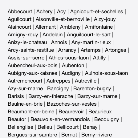
Abbecourt
|
Achery
|
Acy
|
Agnicourt-et-sechelles
|
Aguilcourt
|
Aisonville-et-bernoville
|
Aizy-jouy
|
Alaincourt
|
Allemant
|
Ambleny
|
Amifontaine
|
Amigny-rouy
|
Andelain
|
Anguilcourt-le-sart
|
Anizy-le-chateau
|
Annois
|
Any-martin-rieux
|
Arcy-sainte-restitue
|
Arrancy
|
Artemps
|
Artonges
|
Assis-sur-serre
|
Athies-sous-laon
|
Attilly
|
Aubencheul-aux-bois
|
Aubenton
|
Aubigny-aux-kaisnes
|
Audigny
|
Aulnois-sous-laon
|
Autremencourt
|
Autreppes
|
Autreville
|
Azy-sur-marne
|
Bancigny
|
Barenton-bugny
|
Barisis
|
Barzy-en-thierache
|
Barzy-sur-marne
|
Baulne-en-brie
|
Bazoches-sur-vesles
|
Beaumont-en-beine
|
Beaurevoir
|
Beaurieux
|
Beautor
|
Beauvois-en-vermandois
|
Becquigny
|
Bellenglise
|
Belleu
|
Bellicourt
|
Benay
|
Bergues-sur-sambre
|
Bernot
|
Berny-riviere
|