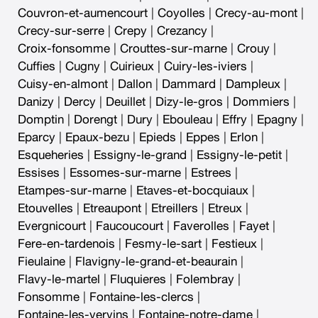
Couvron-et-aumencourt
|
Coyolles
|
Crecy-au-mont
|
Crecy-sur-serre
|
Crepy
|
Crezancy
|
Croix-fonsomme
|
Crouttes-sur-marne
|
Crouy
|
Cuffies
|
Cugny
|
Cuirieux
|
Cuiry-les-iviers
|
Cuisy-en-almont
|
Dallon
|
Dammard
|
Dampleux
|
Danizy
|
Dercy
|
Deuillet
|
Dizy-le-gros
|
Dommiers
|
Domptin
|
Dorengt
|
Dury
|
Ebouleau
|
Effry
|
Epagny
|
Eparcy
|
Epaux-bezu
|
Epieds
|
Eppes
|
Erlon
|
Esqueheries
|
Essigny-le-grand
|
Essigny-le-petit
|
Essises
|
Essomes-sur-marne
|
Estrees
|
Etampes-sur-marne
|
Etaves-et-bocquiaux
|
Etouvelles
|
Etreaupont
|
Etreillers
|
Etreux
|
Evergnicourt
|
Faucoucourt
|
Faverolles
|
Fayet
|
Fere-en-tardenois
|
Fesmy-le-sart
|
Festieux
|
Fieulaine
|
Flavigny-le-grand-et-beaurain
|
Flavy-le-martel
|
Fluquieres
|
Folembray
|
Fonsomme
|
Fontaine-les-clercs
|
Fontaine-les-vervins
|
Fontaine-notre-dame
|