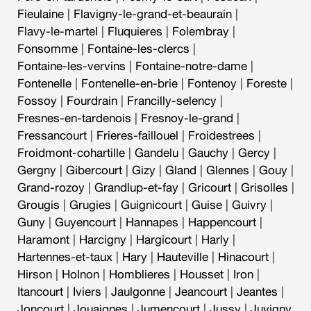
Fieulaine
|
Flavigny-le-grand-et-beaurain
|
Flavy-le-martel
|
Fluquieres
|
Folembray
|
Fonsomme
|
Fontaine-les-clercs
|
Fontaine-les-vervins
|
Fontaine-notre-dame
|
Fontenelle
|
Fontenelle-en-brie
|
Fontenoy
|
Foreste
|
Fossoy
|
Fourdrain
|
Francilly-selency
|
Fresnes-en-tardenois
|
Fresnoy-le-grand
|
Fressancourt
|
Frieres-faillouel
|
Froidestrees
|
Froidmont-cohartille
|
Gandelu
|
Gauchy
|
Gercy
|
Gergny
|
Gibercourt
|
Gizy
|
Gland
|
Glennes
|
Gouy
|
Grand-rozoy
|
Grandlup-et-fay
|
Gricourt
|
Grisolles
|
Grougis
|
Grugies
|
Guignicourt
|
Guise
|
Guivry
|
Guny
|
Guyencourt
|
Hannapes
|
Happencourt
|
Haramont
|
Harcigny
|
Hargicourt
|
Harly
|
Hartennes-et-taux
|
Hary
|
Hauteville
|
Hinacourt
|
Hirson
|
Holnon
|
Homblieres
|
Housset
|
Iron
|
Itancourt
|
Iviers
|
Jaulgonne
|
Jeancourt
|
Jeantes
|
Joncourt
|
Jouaignes
|
Jumencourt
|
Jussy
|
Juvigny