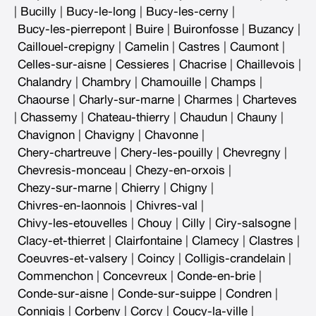
|
Bucilly
|
Bucy-le-long
|
Bucy-les-cerny
|
Bucy-les-pierrepont
|
Buire
|
Buironfosse
|
Buzancy
|
Caillouel-crepigny
|
Camelin
|
Castres
|
Caumont
|
Celles-sur-aisne
|
Cessieres
|
Chacrise
|
Chaillevois
|
Chalandry
|
Chambry
|
Chamouille
|
Champs
|
Chaourse
|
Charly-sur-marne
|
Charmes
|
Charteves
|
Chassemy
|
Chateau-thierry
|
Chaudun
|
Chauny
|
Chavignon
|
Chavigny
|
Chavonne
|
Chery-chartreuve
|
Chery-les-pouilly
|
Chevregny
|
Chevresis-monceau
|
Chezy-en-orxois
|
Chezy-sur-marne
|
Chierry
|
Chigny
|
Chivres-en-laonnois
|
Chivres-val
|
Chivy-les-etouvelles
|
Chouy
|
Cilly
|
Ciry-salsogne
|
Clacy-et-thierret
|
Clairfontaine
|
Clamecy
|
Clastres
|
Coeuvres-et-valsery
|
Coincy
|
Colligis-crandelain
|
Commenchon
|
Concevreux
|
Conde-en-brie
|
Conde-sur-aisne
|
Conde-sur-suippe
|
Condren
|
Connigis
|
Corbeny
|
Corcy
|
Coucy-la-ville
|