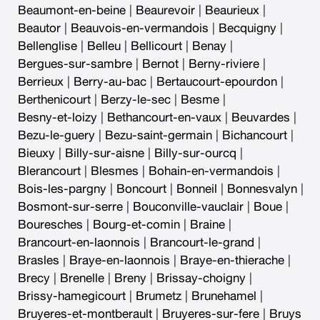
Beaumont-en-beine
|
Beaurevoir
|
Beaurieux
|
Beautor
|
Beauvois-en-vermandois
|
Becquigny
|
Bellenglise
|
Belleu
|
Bellicourt
|
Benay
|
Bergues-sur-sambre
|
Bernot
|
Berny-riviere
|
Berrieux
|
Berry-au-bac
|
Bertaucourt-epourdon
|
Berthenicourt
|
Berzy-le-sec
|
Besme
|
Besny-et-loizy
|
Bethancourt-en-vaux
|
Beuvardes
|
Bezu-le-guery
|
Bezu-saint-germain
|
Bichancourt
|
Bieuxy
|
Billy-sur-aisne
|
Billy-sur-ourcq
|
Blerancourt
|
Blesmes
|
Bohain-en-vermandois
|
Bois-les-pargny
|
Boncourt
|
Bonneil
|
Bonnesvalyn
|
Bosmont-sur-serre
|
Bouconville-vauclair
|
Boue
|
Bouresches
|
Bourg-et-comin
|
Braine
|
Brancourt-en-laonnois
|
Brancourt-le-grand
|
Brasles
|
Braye-en-laonnois
|
Braye-en-thierache
|
Brecy
|
Brenelle
|
Breny
|
Brissay-choigny
|
Brissy-hamegicourt
|
Brumetz
|
Brunehamel
|
Bruyeres-et-montberault
|
Bruyeres-sur-fere
|
Bruys