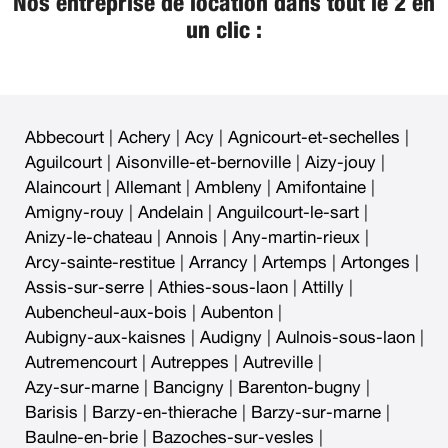
Nos entreprise de location dans tout le 2 en
un clic :
Abbecourt
|
Achery
|
Acy
|
Agnicourt-et-sechelles
|
Aguilcourt
|
Aisonville-et-bernoville
|
Aizy-jouy
|
Alaincourt
|
Allemant
|
Ambleny
|
Amifontaine
|
Amigny-rouy
|
Andelain
|
Anguilcourt-le-sart
|
Anizy-le-chateau
|
Annois
|
Any-martin-rieux
|
Arcy-sainte-restitue
|
Arrancy
|
Artemps
|
Artonges
|
Assis-sur-serre
|
Athies-sous-laon
|
Attilly
|
Aubencheul-aux-bois
|
Aubenton
|
Aubigny-aux-kaisnes
|
Audigny
|
Aulnois-sous-laon
|
Autremencourt
|
Autreppes
|
Autreville
|
Azy-sur-marne
|
Bancigny
|
Barenton-bugny
|
Barisis
|
Barzy-en-thierache
|
Barzy-sur-marne
|
Baulne-en-brie
|
Bazoches-sur-vesles
|