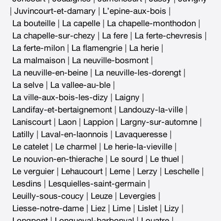
|
Juvincourt-et-damary
|
L’epine-aux-bois
|
La bouteille
|
La capelle
|
La chapelle-monthodon
|
La chapelle-sur-chezy
|
La fere
|
La ferte-chevresis
|
La ferte-milon
|
La flamengrie
|
La herie
|
La malmaison
|
La neuville-bosmont
|
La neuville-en-beine
|
La neuville-les-dorengt
|
La selve
|
La vallee-au-ble
|
La ville-aux-bois-les-dizy
|
Laigny
|
Landifay-et-bertaignemont
|
Landouzy-la-ville
|
Laniscourt
|
Laon
|
Lappion
|
Largny-sur-automne
|
Latilly
|
Laval-en-laonnois
|
Lavaqueresse
|
Le catelet
|
Le charmel
|
Le herie-la-vieville
|
Le nouvion-en-thierache
|
Le sourd
|
Le thuel
|
Le verguier
|
Lehaucourt
|
Leme
|
Lerzy
|
Leschelle
|
Lesdins
|
Lesquielles-saint-germain
|
Leuilly-sous-coucy
|
Leuze
|
Levergies
|
Liesse-notre-dame
|
Liez
|
Lime
|
Lislet
|
Lizy
|
Longpont
|
Longueval-barbonval
|
Louatre
|