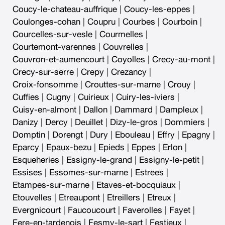
Coucy-le-chateau-auffrique
|
Coucy-les-eppes
|
Coulonges-cohan
|
Coupru
|
Courbes
|
Courboin
|
Courcelles-sur-vesle
|
Courmelles
|
Courtemont-varennes
|
Couvrelles
|
Couvron-et-aumencourt
|
Coyolles
|
Crecy-au-mont
|
Crecy-sur-serre
|
Crepy
|
Crezancy
|
Croix-fonsomme
|
Crouttes-sur-marne
|
Crouy
|
Cuffies
|
Cugny
|
Cuirieux
|
Cuiry-les-iviers
|
Cuisy-en-almont
|
Dallon
|
Dammard
|
Dampleux
|
Danizy
|
Dercy
|
Deuillet
|
Dizy-le-gros
|
Dommiers
|
Domptin
|
Dorengt
|
Dury
|
Ebouleau
|
Effry
|
Epagny
|
Eparcy
|
Epaux-bezu
|
Epieds
|
Eppes
|
Erlon
|
Esqueheries
|
Essigny-le-grand
|
Essigny-le-petit
|
Essises
|
Essomes-sur-marne
|
Estrees
|
Etampes-sur-marne
|
Etaves-et-bocquiaux
|
Etouvelles
|
Etreaupont
|
Etreillers
|
Etreux
|
Evergnicourt
|
Faucoucourt
|
Faverolles
|
Fayet
|
Fere-en-tardenois
|
Fesmy-le-sart
|
Festieux
|