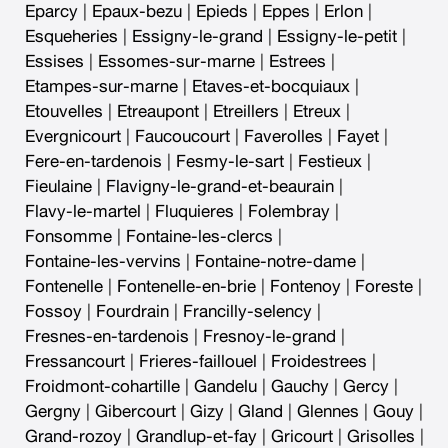
Eparcy
|
Epaux-bezu
|
Epieds
|
Eppes
|
Erlon
|
Esqueheries
|
Essigny-le-grand
|
Essigny-le-petit
|
Essises
|
Essomes-sur-marne
|
Estrees
|
Etampes-sur-marne
|
Etaves-et-bocquiaux
|
Etouvelles
|
Etreaupont
|
Etreillers
|
Etreux
|
Evergnicourt
|
Faucoucourt
|
Faverolles
|
Fayet
|
Fere-en-tardenois
|
Fesmy-le-sart
|
Festieux
|
Fieulaine
|
Flavigny-le-grand-et-beaurain
|
Flavy-le-martel
|
Fluquieres
|
Folembray
|
Fonsomme
|
Fontaine-les-clercs
|
Fontaine-les-vervins
|
Fontaine-notre-dame
|
Fontenelle
|
Fontenelle-en-brie
|
Fontenoy
|
Foreste
|
Fossoy
|
Fourdrain
|
Francilly-selency
|
Fresnes-en-tardenois
|
Fresnoy-le-grand
|
Fressancourt
|
Frieres-faillouel
|
Froidestrees
|
Froidmont-cohartille
|
Gandelu
|
Gauchy
|
Gercy
|
Gergny
|
Gibercourt
|
Gizy
|
Gland
|
Glennes
|
Gouy
|
Grand-rozoy
|
Grandlup-et-fay
|
Gricourt
|
Grisolles
|