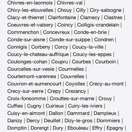
Chivres-en-laonnois
|
Chivres-val
|
Chivy-les-etouvelles
|
Chouy
|
Cilly
|
Ciry-salsogne
|
Clacy-et-thierret
|
Clairfontaine
|
Clamecy
|
Clastres
|
Coeuvres-et-valsery
|
Coincy
|
Colligis-crandelain
|
Commenchon
|
Concevreux
|
Conde-en-brie
|
Conde-sur-aisne
|
Conde-sur-suippe
|
Condren
|
Connigis
|
Corbeny
|
Corcy
|
Coucy-la-ville
|
Coucy-le-chateau-auffrique
|
Coucy-les-eppes
|
Coulonges-cohan
|
Coupru
|
Courbes
|
Courboin
|
Courcelles-sur-vesle
|
Courmelles
|
Courtemont-varennes
|
Couvrelles
|
Couvron-et-aumencourt
|
Coyolles
|
Crecy-au-mont
|
Crecy-sur-serre
|
Crepy
|
Crezancy
|
Croix-fonsomme
|
Crouttes-sur-marne
|
Crouy
|
Cuffies
|
Cugny
|
Cuirieux
|
Cuiry-les-iviers
|
Cuisy-en-almont
|
Dallon
|
Dammard
|
Dampleux
|
Danizy
|
Dercy
|
Deuillet
|
Dizy-le-gros
|
Dommiers
|
Domptin
|
Dorengt
|
Dury
|
Ebouleau
|
Effry
|
Epagny
|