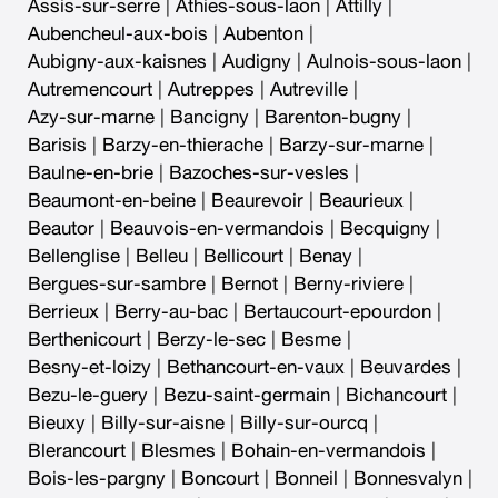
Assis-sur-serre
|
Athies-sous-laon
|
Attilly
|
Aubencheul-aux-bois
|
Aubenton
|
Aubigny-aux-kaisnes
|
Audigny
|
Aulnois-sous-laon
|
Autremencourt
|
Autreppes
|
Autreville
|
Azy-sur-marne
|
Bancigny
|
Barenton-bugny
|
Barisis
|
Barzy-en-thierache
|
Barzy-sur-marne
|
Baulne-en-brie
|
Bazoches-sur-vesles
|
Beaumont-en-beine
|
Beaurevoir
|
Beaurieux
|
Beautor
|
Beauvois-en-vermandois
|
Becquigny
|
Bellenglise
|
Belleu
|
Bellicourt
|
Benay
|
Bergues-sur-sambre
|
Bernot
|
Berny-riviere
|
Berrieux
|
Berry-au-bac
|
Bertaucourt-epourdon
|
Berthenicourt
|
Berzy-le-sec
|
Besme
|
Besny-et-loizy
|
Bethancourt-en-vaux
|
Beuvardes
|
Bezu-le-guery
|
Bezu-saint-germain
|
Bichancourt
|
Bieuxy
|
Billy-sur-aisne
|
Billy-sur-ourcq
|
Blerancourt
|
Blesmes
|
Bohain-en-vermandois
|
Bois-les-pargny
|
Boncourt
|
Bonneil
|
Bonnesvalyn
|