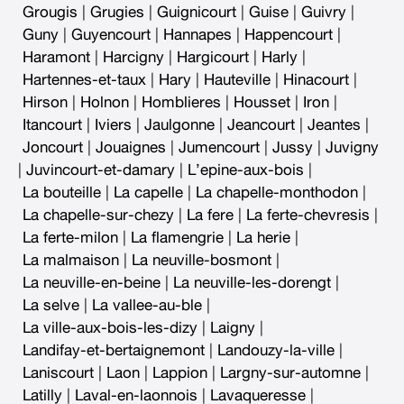
Grougis
|
Grugies
|
Guignicourt
|
Guise
|
Guivry
|
Guny
|
Guyencourt
|
Hannapes
|
Happencourt
|
Haramont
|
Harcigny
|
Hargicourt
|
Harly
|
Hartennes-et-taux
|
Hary
|
Hauteville
|
Hinacourt
|
Hirson
|
Holnon
|
Homblieres
|
Housset
|
Iron
|
Itancourt
|
Iviers
|
Jaulgonne
|
Jeancourt
|
Jeantes
|
Joncourt
|
Jouaignes
|
Jumencourt
|
Jussy
|
Juvigny
|
Juvincourt-et-damary
|
L’epine-aux-bois
|
La bouteille
|
La capelle
|
La chapelle-monthodon
|
La chapelle-sur-chezy
|
La fere
|
La ferte-chevresis
|
La ferte-milon
|
La flamengrie
|
La herie
|
La malmaison
|
La neuville-bosmont
|
La neuville-en-beine
|
La neuville-les-dorengt
|
La selve
|
La vallee-au-ble
|
La ville-aux-bois-les-dizy
|
Laigny
|
Landifay-et-bertaignemont
|
Landouzy-la-ville
|
Laniscourt
|
Laon
|
Lappion
|
Largny-sur-automne
|
Latilly
|
Laval-en-laonnois
|
Lavaqueresse
|