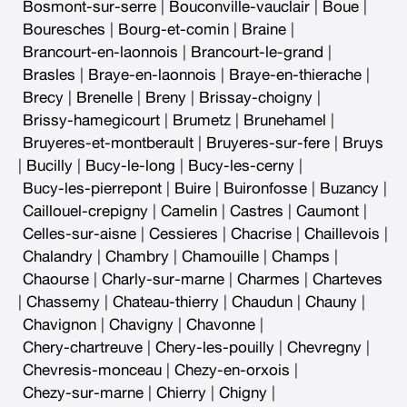
Bosmont-sur-serre
|
Bouconville-vauclair
|
Boue
|
Bouresches
|
Bourg-et-comin
|
Braine
|
Brancourt-en-laonnois
|
Brancourt-le-grand
|
Brasles
|
Braye-en-laonnois
|
Braye-en-thierache
|
Brecy
|
Brenelle
|
Breny
|
Brissay-choigny
|
Brissy-hamegicourt
|
Brumetz
|
Brunehamel
|
Bruyeres-et-montberault
|
Bruyeres-sur-fere
|
Bruys
|
Bucilly
|
Bucy-le-long
|
Bucy-les-cerny
|
Bucy-les-pierrepont
|
Buire
|
Buironfosse
|
Buzancy
|
Caillouel-crepigny
|
Camelin
|
Castres
|
Caumont
|
Celles-sur-aisne
|
Cessieres
|
Chacrise
|
Chaillevois
|
Chalandry
|
Chambry
|
Chamouille
|
Champs
|
Chaourse
|
Charly-sur-marne
|
Charmes
|
Charteves
|
Chassemy
|
Chateau-thierry
|
Chaudun
|
Chauny
|
Chavignon
|
Chavigny
|
Chavonne
|
Chery-chartreuve
|
Chery-les-pouilly
|
Chevregny
|
Chevresis-monceau
|
Chezy-en-orxois
|
Chezy-sur-marne
|
Chierry
|
Chigny
|