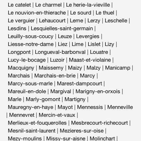
Le catelet
|
Le charmel
|
Le herie-la-vieville
|
Le nouvion-en-thierache
|
Le sourd
|
Le thuel
|
Le verguier
|
Lehaucourt
|
Leme
|
Lerzy
|
Leschelle
|
Lesdins
|
Lesquielles-saint-germain
|
Leuilly-sous-coucy
|
Leuze
|
Levergies
|
Liesse-notre-dame
|
Liez
|
Lime
|
Lislet
|
Lizy
|
Longpont
|
Longueval-barbonval
|
Louatre
|
Lucy-le-bocage
|
Luzoir
|
Maast-et-violaine
|
Macquigny
|
Maissemy
|
Maizy
|
Malzy
|
Manicamp
|
Marchais
|
Marchais-en-brie
|
Marcy
|
Marcy-sous-marle
|
Marest-dampcourt
|
Mareuil-en-dole
|
Margival
|
Marigny-en-orxois
|
Marle
|
Marly-gomont
|
Martigny
|
Mauregny-en-haye
|
Mayot
|
Mennessis
|
Menneville
|
Mennevret
|
Mercin-et-vaux
|
Merlieux-et-fouquerolles
|
Mesbrecourt-richecourt
|
Mesnil-saint-laurent
|
Mezieres-sur-oise
|
Mezy-moulins
|
Missy-sur-aisne
|
Molinchart
|