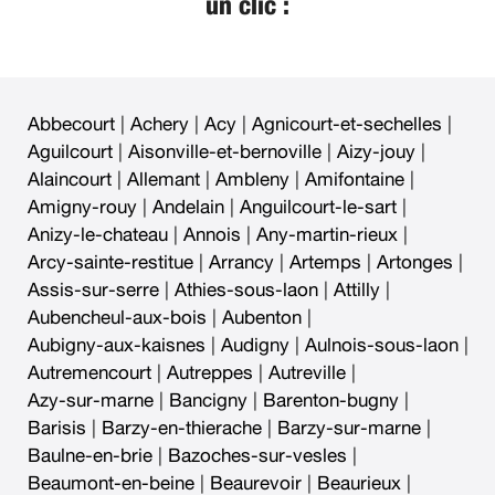
un clic :
Abbecourt
|
Achery
|
Acy
|
Agnicourt-et-sechelles
|
Aguilcourt
|
Aisonville-et-bernoville
|
Aizy-jouy
|
Alaincourt
|
Allemant
|
Ambleny
|
Amifontaine
|
Amigny-rouy
|
Andelain
|
Anguilcourt-le-sart
|
Anizy-le-chateau
|
Annois
|
Any-martin-rieux
|
Arcy-sainte-restitue
|
Arrancy
|
Artemps
|
Artonges
|
Assis-sur-serre
|
Athies-sous-laon
|
Attilly
|
Aubencheul-aux-bois
|
Aubenton
|
Aubigny-aux-kaisnes
|
Audigny
|
Aulnois-sous-laon
|
Autremencourt
|
Autreppes
|
Autreville
|
Azy-sur-marne
|
Bancigny
|
Barenton-bugny
|
Barisis
|
Barzy-en-thierache
|
Barzy-sur-marne
|
Baulne-en-brie
|
Bazoches-sur-vesles
|
Beaumont-en-beine
|
Beaurevoir
|
Beaurieux
|