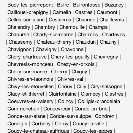
Bucy-les-pierrepont
|
Buire
|
Buironfosse
|
Buzancy
|
Caillouel-crepigny
|
Camelin
|
Castres
|
Caumont
|
Celles-sur-aisne
|
Cessieres
|
Chacrise
|
Chaillevois
|
Chalandry
|
Chambry
|
Chamouille
|
Champs
|
Chaourse
|
Charly-sur-marne
|
Charmes
|
Charteves
|
Chassemy
|
Chateau-thierry
|
Chaudun
|
Chauny
|
Chavignon
|
Chavigny
|
Chavonne
|
Chery-chartreuve
|
Chery-les-pouilly
|
Chevregny
|
Chevresis-monceau
|
Chezy-en-orxois
|
Chezy-sur-marne
|
Chierry
|
Chigny
|
Chivres-en-laonnois
|
Chivres-val
|
Chivy-les-etouvelles
|
Chouy
|
Cilly
|
Ciry-salsogne
|
Clacy-et-thierret
|
Clairfontaine
|
Clamecy
|
Clastres
|
Coeuvres-et-valsery
|
Coincy
|
Colligis-crandelain
|
Commenchon
|
Concevreux
|
Conde-en-brie
|
Conde-sur-aisne
|
Conde-sur-suippe
|
Condren
|
Connigis
|
Corbeny
|
Corcy
|
Coucy-la-ville
|
Coucy-le-chateau-auffrique
|
Coucy-les-eppes
|