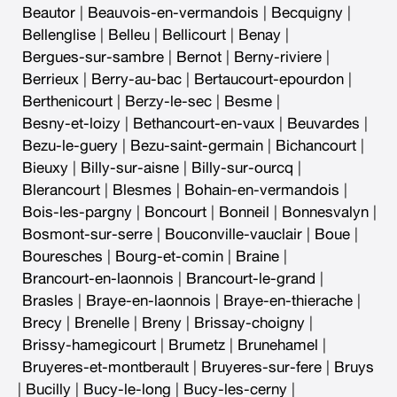
Beautor
|
Beauvois-en-vermandois
|
Becquigny
|
Bellenglise
|
Belleu
|
Bellicourt
|
Benay
|
Bergues-sur-sambre
|
Bernot
|
Berny-riviere
|
Berrieux
|
Berry-au-bac
|
Bertaucourt-epourdon
|
Berthenicourt
|
Berzy-le-sec
|
Besme
|
Besny-et-loizy
|
Bethancourt-en-vaux
|
Beuvardes
|
Bezu-le-guery
|
Bezu-saint-germain
|
Bichancourt
|
Bieuxy
|
Billy-sur-aisne
|
Billy-sur-ourcq
|
Blerancourt
|
Blesmes
|
Bohain-en-vermandois
|
Bois-les-pargny
|
Boncourt
|
Bonneil
|
Bonnesvalyn
|
Bosmont-sur-serre
|
Bouconville-vauclair
|
Boue
|
Bouresches
|
Bourg-et-comin
|
Braine
|
Brancourt-en-laonnois
|
Brancourt-le-grand
|
Brasles
|
Braye-en-laonnois
|
Braye-en-thierache
|
Brecy
|
Brenelle
|
Breny
|
Brissay-choigny
|
Brissy-hamegicourt
|
Brumetz
|
Brunehamel
|
Bruyeres-et-montberault
|
Bruyeres-sur-fere
|
Bruys
|
Bucilly
|
Bucy-le-long
|
Bucy-les-cerny
|