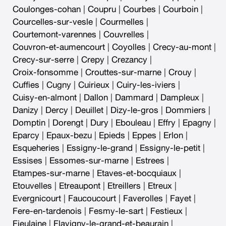
Coulonges-cohan
|
Coupru
|
Courbes
|
Courboin
|
Courcelles-sur-vesle
|
Courmelles
|
Courtemont-varennes
|
Couvrelles
|
Couvron-et-aumencourt
|
Coyolles
|
Crecy-au-mont
|
Crecy-sur-serre
|
Crepy
|
Crezancy
|
Croix-fonsomme
|
Crouttes-sur-marne
|
Crouy
|
Cuffies
|
Cugny
|
Cuirieux
|
Cuiry-les-iviers
|
Cuisy-en-almont
|
Dallon
|
Dammard
|
Dampleux
|
Danizy
|
Dercy
|
Deuillet
|
Dizy-le-gros
|
Dommiers
|
Domptin
|
Dorengt
|
Dury
|
Ebouleau
|
Effry
|
Epagny
|
Eparcy
|
Epaux-bezu
|
Epieds
|
Eppes
|
Erlon
|
Esqueheries
|
Essigny-le-grand
|
Essigny-le-petit
|
Essises
|
Essomes-sur-marne
|
Estrees
|
Etampes-sur-marne
|
Etaves-et-bocquiaux
|
Etouvelles
|
Etreaupont
|
Etreillers
|
Etreux
|
Evergnicourt
|
Faucoucourt
|
Faverolles
|
Fayet
|
Fere-en-tardenois
|
Fesmy-le-sart
|
Festieux
|
Fieulaine
|
Flavigny-le-grand-et-beaurain
|