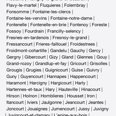
Flavy-le-martel
|
Fluquieres
|
Folembray
|
Fonsomme
|
Fontaine-les-clercs
|
Fontaine-les-vervins
|
Fontaine-notre-dame
|
Fontenelle
|
Fontenelle-en-brie
|
Fontenoy
|
Foreste
|
Fossoy
|
Fourdrain
|
Francilly-selency
|
Fresnes-en-tardenois
|
Fresnoy-le-grand
|
Fressancourt
|
Frieres-faillouel
|
Froidestrees
|
Froidmont-cohartille
|
Gandelu
|
Gauchy
|
Gercy
|
Gergny
|
Gibercourt
|
Gizy
|
Gland
|
Glennes
|
Gouy
|
Grand-rozoy
|
Grandlup-et-fay
|
Gricourt
|
Grisolles
|
Grougis
|
Grugies
|
Guignicourt
|
Guise
|
Guivry
|
Guny
|
Guyencourt
|
Hannapes
|
Happencourt
|
Haramont
|
Harcigny
|
Hargicourt
|
Harly
|
Hartennes-et-taux
|
Hary
|
Hauteville
|
Hinacourt
|
Hirson
|
Holnon
|
Homblieres
|
Housset
|
Iron
|
Itancourt
|
Iviers
|
Jaulgonne
|
Jeancourt
|
Jeantes
|
Joncourt
|
Jouaignes
|
Jumencourt
|
Jussy
|
Juvigny
|
Juvincourt-et-damary
|
L’epine-aux-bois
|