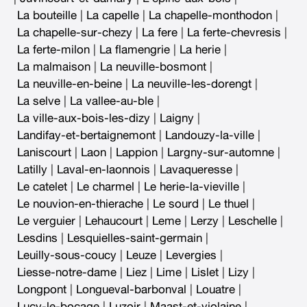
La bouteille
|
La capelle
|
La chapelle-monthodon
|
La chapelle-sur-chezy
|
La fere
|
La ferte-chevresis
|
La ferte-milon
|
La flamengrie
|
La herie
|
La malmaison
|
La neuville-bosmont
|
La neuville-en-beine
|
La neuville-les-dorengt
|
La selve
|
La vallee-au-ble
|
La ville-aux-bois-les-dizy
|
Laigny
|
Landifay-et-bertaignemont
|
Landouzy-la-ville
|
Laniscourt
|
Laon
|
Lappion
|
Largny-sur-automne
|
Latilly
|
Laval-en-laonnois
|
Lavaqueresse
|
Le catelet
|
Le charmel
|
Le herie-la-vieville
|
Le nouvion-en-thierache
|
Le sourd
|
Le thuel
|
Le verguier
|
Lehaucourt
|
Leme
|
Lerzy
|
Leschelle
|
Lesdins
|
Lesquielles-saint-germain
|
Leuilly-sous-coucy
|
Leuze
|
Levergies
|
Liesse-notre-dame
|
Liez
|
Lime
|
Lislet
|
Lizy
|
Longpont
|
Longueval-barbonval
|
Louatre
|
Lucy-le-bocage
|
Luzoir
|
Maast-et-violaine
|