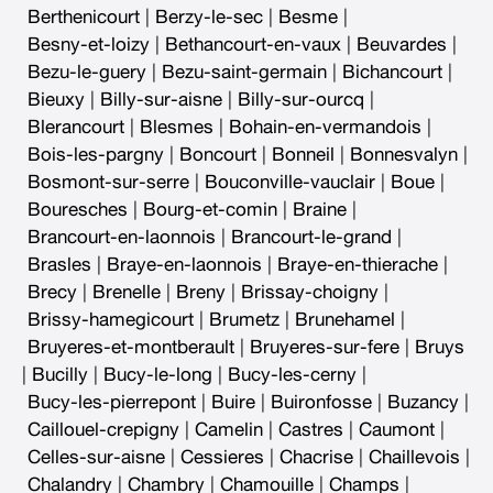
Berthenicourt
|
Berzy-le-sec
|
Besme
|
Besny-et-loizy
|
Bethancourt-en-vaux
|
Beuvardes
|
Bezu-le-guery
|
Bezu-saint-germain
|
Bichancourt
|
Bieuxy
|
Billy-sur-aisne
|
Billy-sur-ourcq
|
Blerancourt
|
Blesmes
|
Bohain-en-vermandois
|
Bois-les-pargny
|
Boncourt
|
Bonneil
|
Bonnesvalyn
|
Bosmont-sur-serre
|
Bouconville-vauclair
|
Boue
|
Bouresches
|
Bourg-et-comin
|
Braine
|
Brancourt-en-laonnois
|
Brancourt-le-grand
|
Brasles
|
Braye-en-laonnois
|
Braye-en-thierache
|
Brecy
|
Brenelle
|
Breny
|
Brissay-choigny
|
Brissy-hamegicourt
|
Brumetz
|
Brunehamel
|
Bruyeres-et-montberault
|
Bruyeres-sur-fere
|
Bruys
|
Bucilly
|
Bucy-le-long
|
Bucy-les-cerny
|
Bucy-les-pierrepont
|
Buire
|
Buironfosse
|
Buzancy
|
Caillouel-crepigny
|
Camelin
|
Castres
|
Caumont
|
Celles-sur-aisne
|
Cessieres
|
Chacrise
|
Chaillevois
|
Chalandry
|
Chambry
|
Chamouille
|
Champs
|