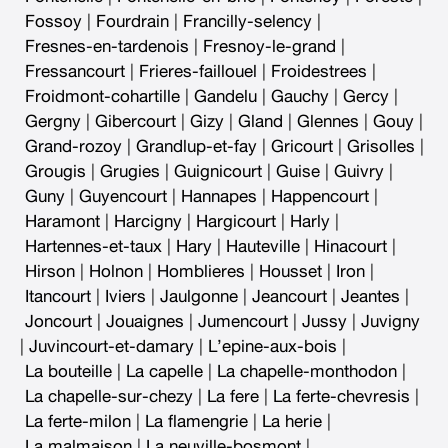
Fossoy
|
Fourdrain
|
Francilly-selency
|
Fresnes-en-tardenois
|
Fresnoy-le-grand
|
Fressancourt
|
Frieres-faillouel
|
Froidestrees
|
Froidmont-cohartille
|
Gandelu
|
Gauchy
|
Gercy
|
Gergny
|
Gibercourt
|
Gizy
|
Gland
|
Glennes
|
Gouy
|
Grand-rozoy
|
Grandlup-et-fay
|
Gricourt
|
Grisolles
|
Grougis
|
Grugies
|
Guignicourt
|
Guise
|
Guivry
|
Guny
|
Guyencourt
|
Hannapes
|
Happencourt
|
Haramont
|
Harcigny
|
Hargicourt
|
Harly
|
Hartennes-et-taux
|
Hary
|
Hauteville
|
Hinacourt
|
Hirson
|
Holnon
|
Homblieres
|
Housset
|
Iron
|
Itancourt
|
Iviers
|
Jaulgonne
|
Jeancourt
|
Jeantes
|
Joncourt
|
Jouaignes
|
Jumencourt
|
Jussy
|
Juvigny
|
Juvincourt-et-damary
|
L’epine-aux-bois
|
La bouteille
|
La capelle
|
La chapelle-monthodon
|
La chapelle-sur-chezy
|
La fere
|
La ferte-chevresis
|
La ferte-milon
|
La flamengrie
|
La herie
|
La malmaison
|
La neuville-bosmont
|