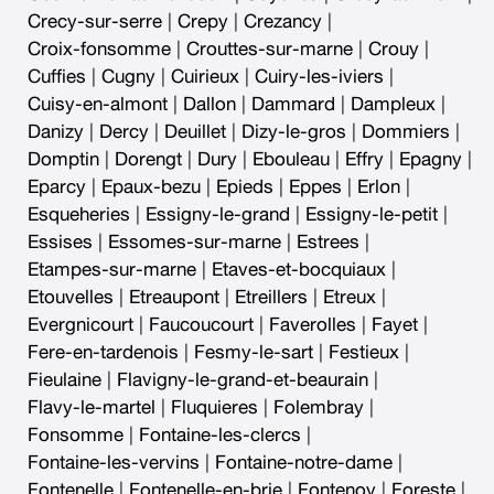
Crecy-sur-serre
|
Crepy
|
Crezancy
|
Croix-fonsomme
|
Crouttes-sur-marne
|
Crouy
|
Cuffies
|
Cugny
|
Cuirieux
|
Cuiry-les-iviers
|
Cuisy-en-almont
|
Dallon
|
Dammard
|
Dampleux
|
Danizy
|
Dercy
|
Deuillet
|
Dizy-le-gros
|
Dommiers
|
Domptin
|
Dorengt
|
Dury
|
Ebouleau
|
Effry
|
Epagny
|
Eparcy
|
Epaux-bezu
|
Epieds
|
Eppes
|
Erlon
|
Esqueheries
|
Essigny-le-grand
|
Essigny-le-petit
|
Essises
|
Essomes-sur-marne
|
Estrees
|
Etampes-sur-marne
|
Etaves-et-bocquiaux
|
Etouvelles
|
Etreaupont
|
Etreillers
|
Etreux
|
Evergnicourt
|
Faucoucourt
|
Faverolles
|
Fayet
|
Fere-en-tardenois
|
Fesmy-le-sart
|
Festieux
|
Fieulaine
|
Flavigny-le-grand-et-beaurain
|
Flavy-le-martel
|
Fluquieres
|
Folembray
|
Fonsomme
|
Fontaine-les-clercs
|
Fontaine-les-vervins
|
Fontaine-notre-dame
|
Fontenelle
|
Fontenelle-en-brie
|
Fontenoy
|
Foreste
|