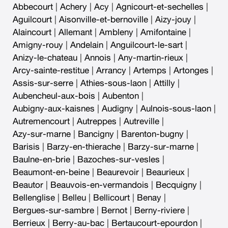
Abbecourt
|
Achery
|
Acy
|
Agnicourt-et-sechelles
|
Aguilcourt
|
Aisonville-et-bernoville
|
Aizy-jouy
|
Alaincourt
|
Allemant
|
Ambleny
|
Amifontaine
|
Amigny-rouy
|
Andelain
|
Anguilcourt-le-sart
|
Anizy-le-chateau
|
Annois
|
Any-martin-rieux
|
Arcy-sainte-restitue
|
Arrancy
|
Artemps
|
Artonges
|
Assis-sur-serre
|
Athies-sous-laon
|
Attilly
|
Aubencheul-aux-bois
|
Aubenton
|
Aubigny-aux-kaisnes
|
Audigny
|
Aulnois-sous-laon
|
Autremencourt
|
Autreppes
|
Autreville
|
Azy-sur-marne
|
Bancigny
|
Barenton-bugny
|
Barisis
|
Barzy-en-thierache
|
Barzy-sur-marne
|
Baulne-en-brie
|
Bazoches-sur-vesles
|
Beaumont-en-beine
|
Beaurevoir
|
Beaurieux
|
Beautor
|
Beauvois-en-vermandois
|
Becquigny
|
Bellenglise
|
Belleu
|
Bellicourt
|
Benay
|
Bergues-sur-sambre
|
Bernot
|
Berny-riviere
|
Berrieux
|
Berry-au-bac
|
Bertaucourt-epourdon
|