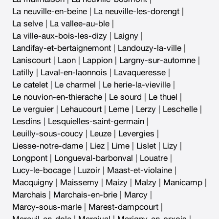
La neuville-en-beine
|
La neuville-les-dorengt
|
La selve
|
La vallee-au-ble
|
La ville-aux-bois-les-dizy
|
Laigny
|
Landifay-et-bertaignemont
|
Landouzy-la-ville
|
Laniscourt
|
Laon
|
Lappion
|
Largny-sur-automne
|
Latilly
|
Laval-en-laonnois
|
Lavaqueresse
|
Le catelet
|
Le charmel
|
Le herie-la-vieville
|
Le nouvion-en-thierache
|
Le sourd
|
Le thuel
|
Le verguier
|
Lehaucourt
|
Leme
|
Lerzy
|
Leschelle
|
Lesdins
|
Lesquielles-saint-germain
|
Leuilly-sous-coucy
|
Leuze
|
Levergies
|
Liesse-notre-dame
|
Liez
|
Lime
|
Lislet
|
Lizy
|
Longpont
|
Longueval-barbonval
|
Louatre
|
Lucy-le-bocage
|
Luzoir
|
Maast-et-violaine
|
Macquigny
|
Maissemy
|
Maizy
|
Malzy
|
Manicamp
|
Marchais
|
Marchais-en-brie
|
Marcy
|
Marcy-sous-marle
|
Marest-dampcourt
|