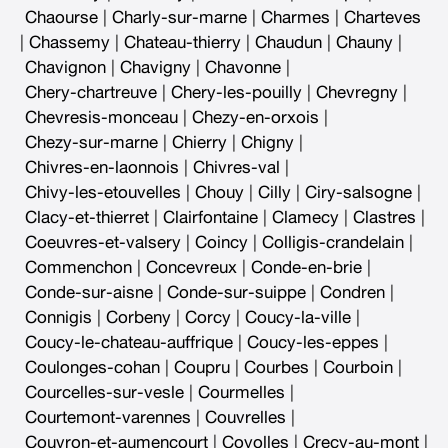
Chaourse
|
Charly-sur-marne
|
Charmes
|
Charteves
|
Chassemy
|
Chateau-thierry
|
Chaudun
|
Chauny
|
Chavignon
|
Chavigny
|
Chavonne
|
Chery-chartreuve
|
Chery-les-pouilly
|
Chevregny
|
Chevresis-monceau
|
Chezy-en-orxois
|
Chezy-sur-marne
|
Chierry
|
Chigny
|
Chivres-en-laonnois
|
Chivres-val
|
Chivy-les-etouvelles
|
Chouy
|
Cilly
|
Ciry-salsogne
|
Clacy-et-thierret
|
Clairfontaine
|
Clamecy
|
Clastres
|
Coeuvres-et-valsery
|
Coincy
|
Colligis-crandelain
|
Commenchon
|
Concevreux
|
Conde-en-brie
|
Conde-sur-aisne
|
Conde-sur-suippe
|
Condren
|
Connigis
|
Corbeny
|
Corcy
|
Coucy-la-ville
|
Coucy-le-chateau-auffrique
|
Coucy-les-eppes
|
Coulonges-cohan
|
Coupru
|
Courbes
|
Courboin
|
Courcelles-sur-vesle
|
Courmelles
|
Courtemont-varennes
|
Couvrelles
|
Couvron-et-aumencourt
|
Coyolles
|
Crecy-au-mont
|