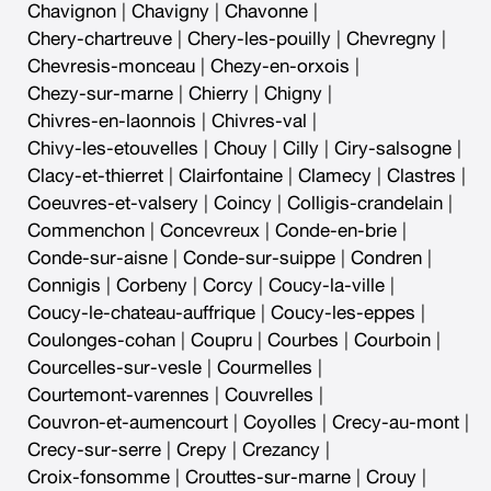
Chavignon
|
Chavigny
|
Chavonne
|
Chery-chartreuve
|
Chery-les-pouilly
|
Chevregny
|
Chevresis-monceau
|
Chezy-en-orxois
|
Chezy-sur-marne
|
Chierry
|
Chigny
|
Chivres-en-laonnois
|
Chivres-val
|
Chivy-les-etouvelles
|
Chouy
|
Cilly
|
Ciry-salsogne
|
Clacy-et-thierret
|
Clairfontaine
|
Clamecy
|
Clastres
|
Coeuvres-et-valsery
|
Coincy
|
Colligis-crandelain
|
Commenchon
|
Concevreux
|
Conde-en-brie
|
Conde-sur-aisne
|
Conde-sur-suippe
|
Condren
|
Connigis
|
Corbeny
|
Corcy
|
Coucy-la-ville
|
Coucy-le-chateau-auffrique
|
Coucy-les-eppes
|
Coulonges-cohan
|
Coupru
|
Courbes
|
Courboin
|
Courcelles-sur-vesle
|
Courmelles
|
Courtemont-varennes
|
Couvrelles
|
Couvron-et-aumencourt
|
Coyolles
|
Crecy-au-mont
|
Crecy-sur-serre
|
Crepy
|
Crezancy
|
Croix-fonsomme
|
Crouttes-sur-marne
|
Crouy
|