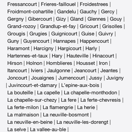
Fressancourt
|
Frieres-faillouel
|
Froidestrees
|
Froidmont-cohartille
|
Gandelu
|
Gauchy
|
Gercy
|
Gergny
|
Gibercourt
|
Gizy
|
Gland
|
Glennes
|
Gouy
|
Grand-rozoy
|
Grandlup-et-fay
|
Gricourt
|
Grisolles
|
Grougis
|
Grugies
|
Guignicourt
|
Guise
|
Guivry
|
Guny
|
Guyencourt
|
Hannapes
|
Happencourt
|
Haramont
|
Harcigny
|
Hargicourt
|
Harly
|
Hartennes-et-taux
|
Hary
|
Hauteville
|
Hinacourt
|
Hirson
|
Holnon
|
Homblieres
|
Housset
|
Iron
|
Itancourt
|
Iviers
|
Jaulgonne
|
Jeancourt
|
Jeantes
|
Joncourt
|
Jouaignes
|
Jumencourt
|
Jussy
|
Juvigny
|
Juvincourt-et-damary
|
L’epine-aux-bois
|
La bouteille
|
La capelle
|
La chapelle-monthodon
|
La chapelle-sur-chezy
|
La fere
|
La ferte-chevresis
|
La ferte-milon
|
La flamengrie
|
La herie
|
La malmaison
|
La neuville-bosmont
|
La neuville-en-beine
|
La neuville-les-dorengt
|
La selve
|
La vallee-au-ble
|