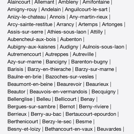
Alaincourt
|
Allemant
|
Ambleny
|
Amifontaine
|
Amigny-rouy
|
Andelain
|
Anguilcourt-le-sart
|
Anizy-le-chateau
|
Annois
|
Any-martin-rieux
|
Arcy-sainte-restitue
|
Arrancy
|
Artemps
|
Artonges
|
Assis-sur-serre
|
Athies-sous-laon
|
Attilly
|
Aubencheul-aux-bois
|
Aubenton
|
Aubigny-aux-kaisnes
|
Audigny
|
Aulnois-sous-laon
|
Autremencourt
|
Autreppes
|
Autreville
|
Azy-sur-marne
|
Bancigny
|
Barenton-bugny
|
Barisis
|
Barzy-en-thierache
|
Barzy-sur-marne
|
Baulne-en-brie
|
Bazoches-sur-vesles
|
Beaumont-en-beine
|
Beaurevoir
|
Beaurieux
|
Beautor
|
Beauvois-en-vermandois
|
Becquigny
|
Bellenglise
|
Belleu
|
Bellicourt
|
Benay
|
Bergues-sur-sambre
|
Bernot
|
Berny-riviere
|
Berrieux
|
Berry-au-bac
|
Bertaucourt-epourdon
|
Berthenicourt
|
Berzy-le-sec
|
Besme
|
Besny-et-loizy
|
Bethancourt-en-vaux
|
Beuvardes
|