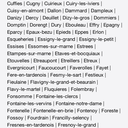
Cuffies
|
Cugny
|
Cuirieux
|
Cuiry-les-iviers
|
Cuisy-en-almont
|
Dallon
|
Dammard
|
Dampleux
|
Danizy
|
Dercy
|
Deuillet
|
Dizy-le-gros
|
Dommiers
|
Domptin
|
Dorengt
|
Dury
|
Ebouleau
|
Effry
|
Epagny
|
Eparcy
|
Epaux-bezu
|
Epieds
|
Eppes
|
Erlon
|
Esqueheries
|
Essigny-le-grand
|
Essigny-le-petit
|
Essises
|
Essomes-sur-marne
|
Estrees
|
Etampes-sur-marne
|
Etaves-et-bocquiaux
|
Etouvelles
|
Etreaupont
|
Etreillers
|
Etreux
|
Evergnicourt
|
Faucoucourt
|
Faverolles
|
Fayet
|
Fere-en-tardenois
|
Fesmy-le-sart
|
Festieux
|
Fieulaine
|
Flavigny-le-grand-et-beaurain
|
Flavy-le-martel
|
Fluquieres
|
Folembray
|
Fonsomme
|
Fontaine-les-clercs
|
Fontaine-les-vervins
|
Fontaine-notre-dame
|
Fontenelle
|
Fontenelle-en-brie
|
Fontenoy
|
Foreste
|
Fossoy
|
Fourdrain
|
Francilly-selency
|
Fresnes-en-tardenois
|
Fresnoy-le-grand
|