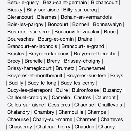
Bezu-le-guery
|
Bezu-saint-germain
|
Bichancourt
|
Bieuxy
|
Billy-sur-aisne
|
Billy-sur-ourcq
|
Blerancourt
|
Blesmes
|
Bohain-en-vermandois
|
Bois-les-pargny
|
Boncourt
|
Bonneil
|
Bonnesvalyn
|
Bosmont-sur-serre
|
Bouconville-vauclair
|
Boue
|
Bouresches
|
Bourg-et-comin
|
Braine
|
Brancourt-en-laonnois
|
Brancourt-le-grand
|
Brasles
|
Braye-en-laonnois
|
Braye-en-thierache
|
Brecy
|
Brenelle
|
Breny
|
Brissay-choigny
|
Brissy-hamegicourt
|
Brumetz
|
Brunehamel
|
Bruyeres-et-montberault
|
Bruyeres-sur-fere
|
Bruys
|
Bucilly
|
Bucy-le-long
|
Bucy-les-cerny
|
Bucy-les-pierrepont
|
Buire
|
Buironfosse
|
Buzancy
|
Caillouel-crepigny
|
Camelin
|
Castres
|
Caumont
|
Celles-sur-aisne
|
Cessieres
|
Chacrise
|
Chaillevois
|
Chalandry
|
Chambry
|
Chamouille
|
Champs
|
Chaourse
|
Charly-sur-marne
|
Charmes
|
Charteves
|
Chassemy
|
Chateau-thierry
|
Chaudun
|
Chauny
|