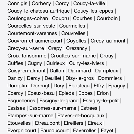
Connigis
|
Corbeny
|
Corcy
|
Coucy-la-ville
|
Coucy-le-chateau-auffrique
|
Coucy-les-eppes
|
Coulonges-cohan
|
Coupru
|
Courbes
|
Courboin
|
Courcelles-sur-vesle
|
Courmelles
|
Courtemont-varennes
|
Couvrelles
|
Couvron-et-aumencourt
|
Coyolles
|
Crecy-au-mont
|
Crecy-sur-serre
|
Crepy
|
Crezancy
|
Croix-fonsomme
|
Crouttes-sur-marne
|
Crouy
|
Cuffies
|
Cugny
|
Cuirieux
|
Cuiry-les-iviers
|
Cuisy-en-almont
|
Dallon
|
Dammard
|
Dampleux
|
Danizy
|
Dercy
|
Deuillet
|
Dizy-le-gros
|
Dommiers
|
Domptin
|
Dorengt
|
Dury
|
Ebouleau
|
Effry
|
Epagny
|
Eparcy
|
Epaux-bezu
|
Epieds
|
Eppes
|
Erlon
|
Esqueheries
|
Essigny-le-grand
|
Essigny-le-petit
|
Essises
|
Essomes-sur-marne
|
Estrees
|
Etampes-sur-marne
|
Etaves-et-bocquiaux
|
Etouvelles
|
Etreaupont
|
Etreillers
|
Etreux
|
Evergnicourt
|
Faucoucourt
|
Faverolles
|
Fayet
|