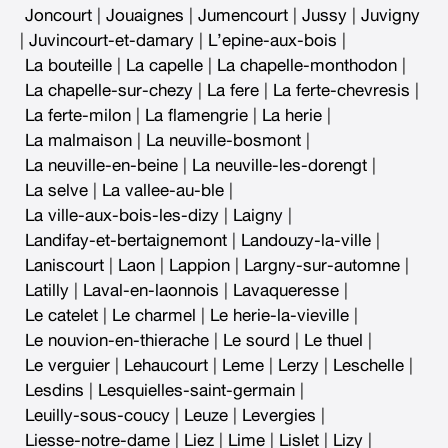
Joncourt
|
Jouaignes
|
Jumencourt
|
Jussy
|
Juvigny
|
Juvincourt-et-damary
|
L’epine-aux-bois
|
La bouteille
|
La capelle
|
La chapelle-monthodon
|
La chapelle-sur-chezy
|
La fere
|
La ferte-chevresis
|
La ferte-milon
|
La flamengrie
|
La herie
|
La malmaison
|
La neuville-bosmont
|
La neuville-en-beine
|
La neuville-les-dorengt
|
La selve
|
La vallee-au-ble
|
La ville-aux-bois-les-dizy
|
Laigny
|
Landifay-et-bertaignemont
|
Landouzy-la-ville
|
Laniscourt
|
Laon
|
Lappion
|
Largny-sur-automne
|
Latilly
|
Laval-en-laonnois
|
Lavaqueresse
|
Le catelet
|
Le charmel
|
Le herie-la-vieville
|
Le nouvion-en-thierache
|
Le sourd
|
Le thuel
|
Le verguier
|
Lehaucourt
|
Leme
|
Lerzy
|
Leschelle
|
Lesdins
|
Lesquielles-saint-germain
|
Leuilly-sous-coucy
|
Leuze
|
Levergies
|
Liesse-notre-dame
|
Liez
|
Lime
|
Lislet
|
Lizy
|