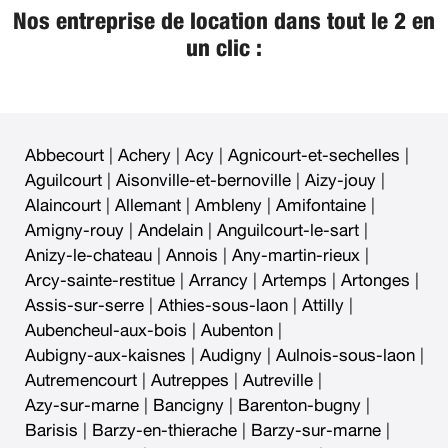
Nos entreprise de location dans tout le 2 en
un clic :
Abbecourt
|
Achery
|
Acy
|
Agnicourt-et-sechelles
|
Aguilcourt
|
Aisonville-et-bernoville
|
Aizy-jouy
|
Alaincourt
|
Allemant
|
Ambleny
|
Amifontaine
|
Amigny-rouy
|
Andelain
|
Anguilcourt-le-sart
|
Anizy-le-chateau
|
Annois
|
Any-martin-rieux
|
Arcy-sainte-restitue
|
Arrancy
|
Artemps
|
Artonges
|
Assis-sur-serre
|
Athies-sous-laon
|
Attilly
|
Aubencheul-aux-bois
|
Aubenton
|
Aubigny-aux-kaisnes
|
Audigny
|
Aulnois-sous-laon
|
Autremencourt
|
Autreppes
|
Autreville
|
Azy-sur-marne
|
Bancigny
|
Barenton-bugny
|
Barisis
|
Barzy-en-thierache
|
Barzy-sur-marne
|