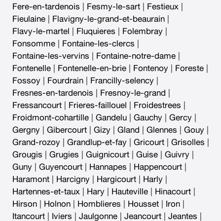
Fere-en-tardenois
|
Fesmy-le-sart
|
Festieux
|
Fieulaine
|
Flavigny-le-grand-et-beaurain
|
Flavy-le-martel
|
Fluquieres
|
Folembray
|
Fonsomme
|
Fontaine-les-clercs
|
Fontaine-les-vervins
|
Fontaine-notre-dame
|
Fontenelle
|
Fontenelle-en-brie
|
Fontenoy
|
Foreste
|
Fossoy
|
Fourdrain
|
Francilly-selency
|
Fresnes-en-tardenois
|
Fresnoy-le-grand
|
Fressancourt
|
Frieres-faillouel
|
Froidestrees
|
Froidmont-cohartille
|
Gandelu
|
Gauchy
|
Gercy
|
Gergny
|
Gibercourt
|
Gizy
|
Gland
|
Glennes
|
Gouy
|
Grand-rozoy
|
Grandlup-et-fay
|
Gricourt
|
Grisolles
|
Grougis
|
Grugies
|
Guignicourt
|
Guise
|
Guivry
|
Guny
|
Guyencourt
|
Hannapes
|
Happencourt
|
Haramont
|
Harcigny
|
Hargicourt
|
Harly
|
Hartennes-et-taux
|
Hary
|
Hauteville
|
Hinacourt
|
Hirson
|
Holnon
|
Homblieres
|
Housset
|
Iron
|
Itancourt
|
Iviers
|
Jaulgonne
|
Jeancourt
|
Jeantes
|