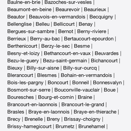
Baulne-en-brie
|
Bazoches-sur-vesles
|
Beaumont-en-beine
|
Beaurevoir
|
Beaurieux
|
Beautor
|
Beauvois-en-vermandois
|
Becquigny
|
Bellenglise
|
Belleu
|
Bellicourt
|
Benay
|
Bergues-sur-sambre
|
Bernot
|
Berny-riviere
|
Berrieux
|
Berry-au-bac
|
Bertaucourt-epourdon
|
Berthenicourt
|
Berzy-le-sec
|
Besme
|
Besny-et-loizy
|
Bethancourt-en-vaux
|
Beuvardes
|
Bezu-le-guery
|
Bezu-saint-germain
|
Bichancourt
|
Bieuxy
|
Billy-sur-aisne
|
Billy-sur-ourcq
|
Blerancourt
|
Blesmes
|
Bohain-en-vermandois
|
Bois-les-pargny
|
Boncourt
|
Bonneil
|
Bonnesvalyn
|
Bosmont-sur-serre
|
Bouconville-vauclair
|
Boue
|
Bouresches
|
Bourg-et-comin
|
Braine
|
Brancourt-en-laonnois
|
Brancourt-le-grand
|
Brasles
|
Braye-en-laonnois
|
Braye-en-thierache
|
Brecy
|
Brenelle
|
Breny
|
Brissay-choigny
|
Brissy-hamegicourt
|
Brumetz
|
Brunehamel
|