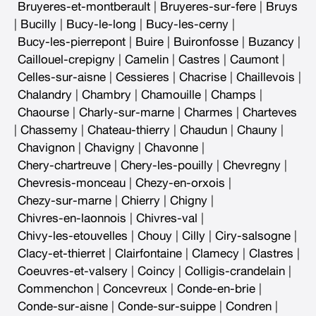
Bruyeres-et-montberault
|
Bruyeres-sur-fere
|
Bruys
|
Bucilly
|
Bucy-le-long
|
Bucy-les-cerny
|
Bucy-les-pierrepont
|
Buire
|
Buironfosse
|
Buzancy
|
Caillouel-crepigny
|
Camelin
|
Castres
|
Caumont
|
Celles-sur-aisne
|
Cessieres
|
Chacrise
|
Chaillevois
|
Chalandry
|
Chambry
|
Chamouille
|
Champs
|
Chaourse
|
Charly-sur-marne
|
Charmes
|
Charteves
|
Chassemy
|
Chateau-thierry
|
Chaudun
|
Chauny
|
Chavignon
|
Chavigny
|
Chavonne
|
Chery-chartreuve
|
Chery-les-pouilly
|
Chevregny
|
Chevresis-monceau
|
Chezy-en-orxois
|
Chezy-sur-marne
|
Chierry
|
Chigny
|
Chivres-en-laonnois
|
Chivres-val
|
Chivy-les-etouvelles
|
Chouy
|
Cilly
|
Ciry-salsogne
|
Clacy-et-thierret
|
Clairfontaine
|
Clamecy
|
Clastres
|
Coeuvres-et-valsery
|
Coincy
|
Colligis-crandelain
|
Commenchon
|
Concevreux
|
Conde-en-brie
|
Conde-sur-aisne
|
Conde-sur-suippe
|
Condren
|