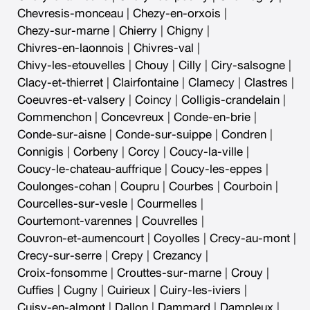
Chevresis-monceau
|
Chezy-en-orxois
|
Chezy-sur-marne
|
Chierry
|
Chigny
|
Chivres-en-laonnois
|
Chivres-val
|
Chivy-les-etouvelles
|
Chouy
|
Cilly
|
Ciry-salsogne
|
Clacy-et-thierret
|
Clairfontaine
|
Clamecy
|
Clastres
|
Coeuvres-et-valsery
|
Coincy
|
Colligis-crandelain
|
Commenchon
|
Concevreux
|
Conde-en-brie
|
Conde-sur-aisne
|
Conde-sur-suippe
|
Condren
|
Connigis
|
Corbeny
|
Corcy
|
Coucy-la-ville
|
Coucy-le-chateau-auffrique
|
Coucy-les-eppes
|
Coulonges-cohan
|
Coupru
|
Courbes
|
Courboin
|
Courcelles-sur-vesle
|
Courmelles
|
Courtemont-varennes
|
Couvrelles
|
Couvron-et-aumencourt
|
Coyolles
|
Crecy-au-mont
|
Crecy-sur-serre
|
Crepy
|
Crezancy
|
Croix-fonsomme
|
Crouttes-sur-marne
|
Crouy
|
Cuffies
|
Cugny
|
Cuirieux
|
Cuiry-les-iviers
|
Cuisy-en-almont
|
Dallon
|
Dammard
|
Dampleux
|