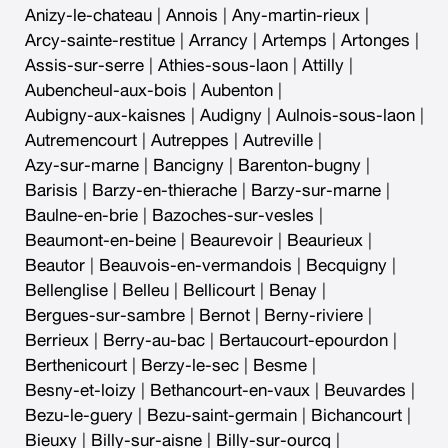
Anizy-le-chateau
|
Annois
|
Any-martin-rieux
|
Arcy-sainte-restitue
|
Arrancy
|
Artemps
|
Artonges
|
Assis-sur-serre
|
Athies-sous-laon
|
Attilly
|
Aubencheul-aux-bois
|
Aubenton
|
Aubigny-aux-kaisnes
|
Audigny
|
Aulnois-sous-laon
|
Autremencourt
|
Autreppes
|
Autreville
|
Azy-sur-marne
|
Bancigny
|
Barenton-bugny
|
Barisis
|
Barzy-en-thierache
|
Barzy-sur-marne
|
Baulne-en-brie
|
Bazoches-sur-vesles
|
Beaumont-en-beine
|
Beaurevoir
|
Beaurieux
|
Beautor
|
Beauvois-en-vermandois
|
Becquigny
|
Bellenglise
|
Belleu
|
Bellicourt
|
Benay
|
Bergues-sur-sambre
|
Bernot
|
Berny-riviere
|
Berrieux
|
Berry-au-bac
|
Bertaucourt-epourdon
|
Berthenicourt
|
Berzy-le-sec
|
Besme
|
Besny-et-loizy
|
Bethancourt-en-vaux
|
Beuvardes
|
Bezu-le-guery
|
Bezu-saint-germain
|
Bichancourt
|
Bieuxy
|
Billy-sur-aisne
|
Billy-sur-ourcq
|