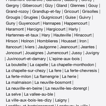
Gergny
|
Gibercourt
|
Gizy
|
Gland
|
Glennes
|
Gouy
|
Grand-rozoy
|
Grandlup-et-fay
|
Gricourt
|
Grisolles
|
Grougis
|
Grugies
|
Guignicourt
|
Guise
|
Guivry
|
Guny
|
Guyencourt
|
Hannapes
|
Happencourt
|
Haramont
|
Harcigny
|
Hargicourt
|
Harly
|
Hartennes-et-taux
|
Hary
|
Hauteville
|
Hinacourt
|
Hirson
|
Holnon
|
Homblieres
|
Housset
|
Iron
|
Itancourt
|
Iviers
|
Jaulgonne
|
Jeancourt
|
Jeantes
|
Joncourt
|
Jouaignes
|
Jumencourt
|
Jussy
|
Juvigny
|
Juvincourt-et-damary
|
L’epine-aux-bois
|
La bouteille
|
La capelle
|
La chapelle-monthodon
|
La chapelle-sur-chezy
|
La fere
|
La ferte-chevresis
|
La ferte-milon
|
La flamengrie
|
La herie
|
La malmaison
|
La neuville-bosmont
|
La neuville-en-beine
|
La neuville-les-dorengt
|
La selve
|
La vallee-au-ble
|
La ville-aux-bois-les-dizy
|
Laigny
|