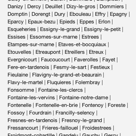
Danizy
|
Dercy
|
Deuillet
|
Dizy-le-gros
|
Dommiers
|
Domptin
|
Dorengt
|
Dury
|
Ebouleau
|
Effry
|
Epagny
|
Eparcy
|
Epaux-bezu
|
Epieds
|
Eppes
|
Erlon
|
Esqueheries
|
Essigny-le-grand
|
Essigny-le-petit
|
Essises
|
Essomes-sur-marne
|
Estrees
|
Etampes-sur-marne
|
Etaves-et-bocquiaux
|
Etouvelles
|
Etreaupont
|
Etreillers
|
Etreux
|
Evergnicourt
|
Faucoucourt
|
Faverolles
|
Fayet
|
Fere-en-tardenois
|
Fesmy-le-sart
|
Festieux
|
Fieulaine
|
Flavigny-le-grand-et-beaurain
|
Flavy-le-martel
|
Fluquieres
|
Folembray
|
Fonsomme
|
Fontaine-les-clercs
|
Fontaine-les-vervins
|
Fontaine-notre-dame
|
Fontenelle
|
Fontenelle-en-brie
|
Fontenoy
|
Foreste
|
Fossoy
|
Fourdrain
|
Francilly-selency
|
Fresnes-en-tardenois
|
Fresnoy-le-grand
|
Fressancourt
|
Frieres-faillouel
|
Froidestrees
|
Froidmont-cohartille
|
Gandelu
|
Gauchy
|
Gercy
|