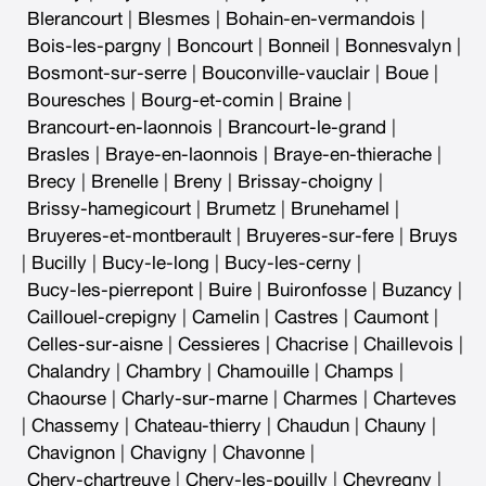
Blerancourt
|
Blesmes
|
Bohain-en-vermandois
|
Bois-les-pargny
|
Boncourt
|
Bonneil
|
Bonnesvalyn
|
Bosmont-sur-serre
|
Bouconville-vauclair
|
Boue
|
Bouresches
|
Bourg-et-comin
|
Braine
|
Brancourt-en-laonnois
|
Brancourt-le-grand
|
Brasles
|
Braye-en-laonnois
|
Braye-en-thierache
|
Brecy
|
Brenelle
|
Breny
|
Brissay-choigny
|
Brissy-hamegicourt
|
Brumetz
|
Brunehamel
|
Bruyeres-et-montberault
|
Bruyeres-sur-fere
|
Bruys
|
Bucilly
|
Bucy-le-long
|
Bucy-les-cerny
|
Bucy-les-pierrepont
|
Buire
|
Buironfosse
|
Buzancy
|
Caillouel-crepigny
|
Camelin
|
Castres
|
Caumont
|
Celles-sur-aisne
|
Cessieres
|
Chacrise
|
Chaillevois
|
Chalandry
|
Chambry
|
Chamouille
|
Champs
|
Chaourse
|
Charly-sur-marne
|
Charmes
|
Charteves
|
Chassemy
|
Chateau-thierry
|
Chaudun
|
Chauny
|
Chavignon
|
Chavigny
|
Chavonne
|
Chery-chartreuve
|
Chery-les-pouilly
|
Chevregny
|