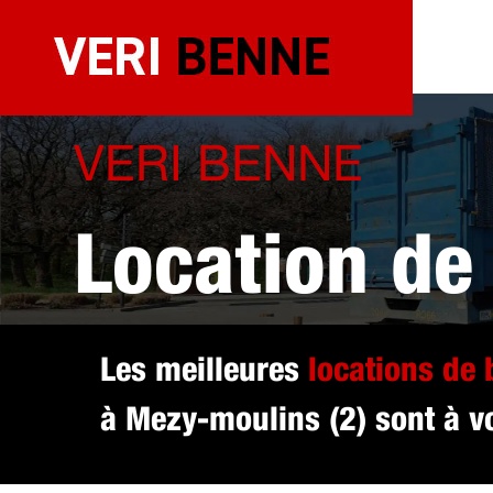
Aller
au
contenu
VERI BENNE
Location de
sélectionné
Les meilleures
locations de
à Mezy-moulins (2) sont à vo
(2)