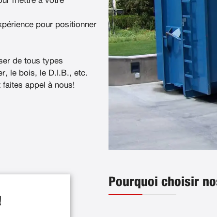
ur mettre à votre
xpérience pour positionner
ser de tous types
, le bois, le D.I.B., etc.
t faites appel à nous!
Pourquoi choisir n
!