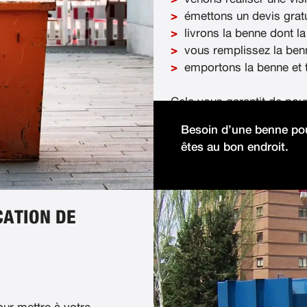
émettons un devis gratu
livrons la benne dont la
vous remplissez la ben
emportons la benne et t
Cela vous garantit de pou
démolition facilement et 
Besoin d’une benne pou
êtes au bon endroit.
CATION DE