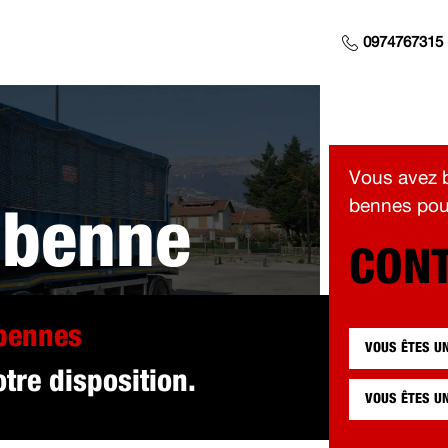
0974767315
Vous avez b
bennes pour
 benne
CONT
 pour vous à 
 bennes
VOUS ÊTES U
tre disposition.
VOUS ÊTES U