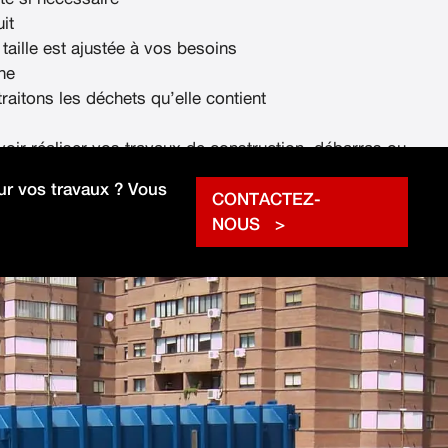
it
 taille est ajustée à vos besoins
ne
raitons les déchets qu’elle contient
voir réaliser vos travaux de construction, débarras ou
rapidement.
r vos travaux ? Vous
CONTACTEZ-
NOUS