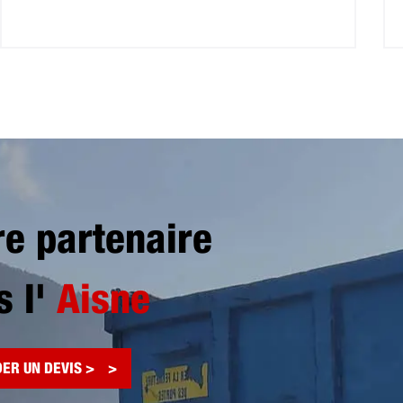
re partenaire
s l'
Aisne
ER UN DEVIS >