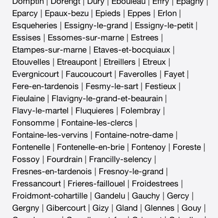
Domptin
|
Dorengt
|
Dury
|
Ebouleau
|
Effry
|
Epagny
|
Eparcy
|
Epaux-bezu
|
Epieds
|
Eppes
|
Erlon
|
Esqueheries
|
Essigny-le-grand
|
Essigny-le-petit
|
Essises
|
Essomes-sur-marne
|
Estrees
|
Etampes-sur-marne
|
Etaves-et-bocquiaux
|
Etouvelles
|
Etreaupont
|
Etreillers
|
Etreux
|
Evergnicourt
|
Faucoucourt
|
Faverolles
|
Fayet
|
Fere-en-tardenois
|
Fesmy-le-sart
|
Festieux
|
Fieulaine
|
Flavigny-le-grand-et-beaurain
|
Flavy-le-martel
|
Fluquieres
|
Folembray
|
Fonsomme
|
Fontaine-les-clercs
|
Fontaine-les-vervins
|
Fontaine-notre-dame
|
Fontenelle
|
Fontenelle-en-brie
|
Fontenoy
|
Foreste
|
Fossoy
|
Fourdrain
|
Francilly-selency
|
Fresnes-en-tardenois
|
Fresnoy-le-grand
|
Fressancourt
|
Frieres-faillouel
|
Froidestrees
|
Froidmont-cohartille
|
Gandelu
|
Gauchy
|
Gercy
|
Gergny
|
Gibercourt
|
Gizy
|
Gland
|
Glennes
|
Gouy
|