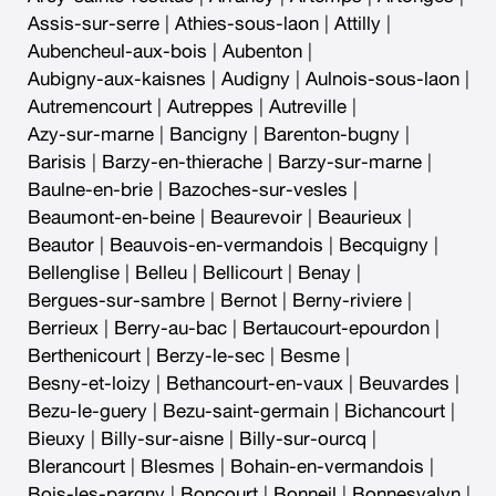
Assis-sur-serre
|
Athies-sous-laon
|
Attilly
|
Aubencheul-aux-bois
|
Aubenton
|
Aubigny-aux-kaisnes
|
Audigny
|
Aulnois-sous-laon
|
Autremencourt
|
Autreppes
|
Autreville
|
Azy-sur-marne
|
Bancigny
|
Barenton-bugny
|
Barisis
|
Barzy-en-thierache
|
Barzy-sur-marne
|
Baulne-en-brie
|
Bazoches-sur-vesles
|
Beaumont-en-beine
|
Beaurevoir
|
Beaurieux
|
Beautor
|
Beauvois-en-vermandois
|
Becquigny
|
Bellenglise
|
Belleu
|
Bellicourt
|
Benay
|
Bergues-sur-sambre
|
Bernot
|
Berny-riviere
|
Berrieux
|
Berry-au-bac
|
Bertaucourt-epourdon
|
Berthenicourt
|
Berzy-le-sec
|
Besme
|
Besny-et-loizy
|
Bethancourt-en-vaux
|
Beuvardes
|
Bezu-le-guery
|
Bezu-saint-germain
|
Bichancourt
|
Bieuxy
|
Billy-sur-aisne
|
Billy-sur-ourcq
|
Blerancourt
|
Blesmes
|
Bohain-en-vermandois
|
Bois-les-pargny
|
Boncourt
|
Bonneil
|
Bonnesvalyn
|