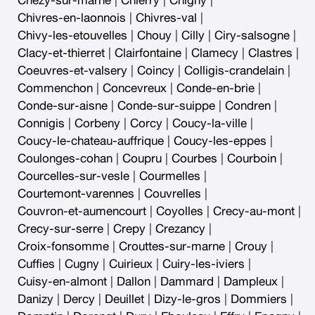
Chezy-sur-marne
|
Chierry
|
Chigny
|
Chivres-en-laonnois
|
Chivres-val
|
Chivy-les-etouvelles
|
Chouy
|
Cilly
|
Ciry-salsogne
|
Clacy-et-thierret
|
Clairfontaine
|
Clamecy
|
Clastres
|
Coeuvres-et-valsery
|
Coincy
|
Colligis-crandelain
|
Commenchon
|
Concevreux
|
Conde-en-brie
|
Conde-sur-aisne
|
Conde-sur-suippe
|
Condren
|
Connigis
|
Corbeny
|
Corcy
|
Coucy-la-ville
|
Coucy-le-chateau-auffrique
|
Coucy-les-eppes
|
Coulonges-cohan
|
Coupru
|
Courbes
|
Courboin
|
Courcelles-sur-vesle
|
Courmelles
|
Courtemont-varennes
|
Couvrelles
|
Couvron-et-aumencourt
|
Coyolles
|
Crecy-au-mont
|
Crecy-sur-serre
|
Crepy
|
Crezancy
|
Croix-fonsomme
|
Crouttes-sur-marne
|
Crouy
|
Cuffies
|
Cugny
|
Cuirieux
|
Cuiry-les-iviers
|
Cuisy-en-almont
|
Dallon
|
Dammard
|
Dampleux
|
Danizy
|
Dercy
|
Deuillet
|
Dizy-le-gros
|
Dommiers
|