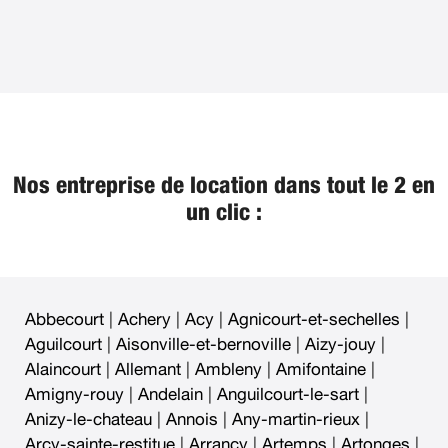
Nos entreprise de location dans tout le 2 en
un clic :
Abbecourt
|
Achery
|
Acy
|
Agnicourt-et-sechelles
|
Aguilcourt
|
Aisonville-et-bernoville
|
Aizy-jouy
|
Alaincourt
|
Allemant
|
Ambleny
|
Amifontaine
|
Amigny-rouy
|
Andelain
|
Anguilcourt-le-sart
|
Anizy-le-chateau
|
Annois
|
Any-martin-rieux
|
Arcy-sainte-restitue
|
Arrancy
|
Artemps
|
Artonges
|