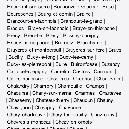
Bosmont-sur-serre
|
Bouconville-vauclair
|
Boue
|
Bouresches
|
Bourg-et-comin
|
Braine
|
Brancourt-en-laonnois
|
Brancourt-le-grand
|
Brasles
|
Braye-en-laonnois
|
Braye-en-thierache
|
Brecy
|
Brenelle
|
Breny
|
Brissay-choigny
|
Brissy-hamegicourt
|
Brumetz
|
Brunehamel
|
Bruyeres-et-montberault
|
Bruyeres-sur-fere
|
Bruys
|
Bucilly
|
Bucy-le-long
|
Bucy-les-cerny
|
Bucy-les-pierrepont
|
Buire
|
Buironfosse
|
Buzancy
|
Caillouel-crepigny
|
Camelin
|
Castres
|
Caumont
|
Celles-sur-aisne
|
Cessieres
|
Chacrise
|
Chaillevois
|
Chalandry
|
Chambry
|
Chamouille
|
Champs
|
Chaourse
|
Charly-sur-marne
|
Charmes
|
Charteves
|
Chassemy
|
Chateau-thierry
|
Chaudun
|
Chauny
|
Chavignon
|
Chavigny
|
Chavonne
|
Chery-chartreuve
|
Chery-les-pouilly
|
Chevregny
|
Chevresis-monceau
|
Chezy-en-orxois
|