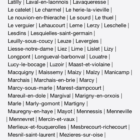
Latilly
|
Laval-en-laonnois
|
Lavaqueresse
|
Le catelet
|
Le charmel
|
Le herie-la-vieville
|
Le nouvion-en-thierache
|
Le sourd
|
Le thuel
|
Le verguier
|
Lehaucourt
|
Leme
|
Lerzy
|
Leschelle
|
Lesdins
|
Lesquielles-saint-germain
|
Leuilly-sous-coucy
|
Leuze
|
Levergies
|
Liesse-notre-dame
|
Liez
|
Lime
|
Lislet
|
Lizy
|
Longpont
|
Longueval-barbonval
|
Louatre
|
Lucy-le-bocage
|
Luzoir
|
Maast-et-violaine
|
Macquigny
|
Maissemy
|
Maizy
|
Malzy
|
Manicamp
|
Marchais
|
Marchais-en-brie
|
Marcy
|
Marcy-sous-marle
|
Marest-dampcourt
|
Mareuil-en-dole
|
Margival
|
Marigny-en-orxois
|
Marle
|
Marly-gomont
|
Martigny
|
Mauregny-en-haye
|
Mayot
|
Mennessis
|
Menneville
|
Mennevret
|
Mercin-et-vaux
|
Merlieux-et-fouquerolles
|
Mesbrecourt-richecourt
|
Mesnil-saint-laurent
|
Mezieres-sur-oise
|