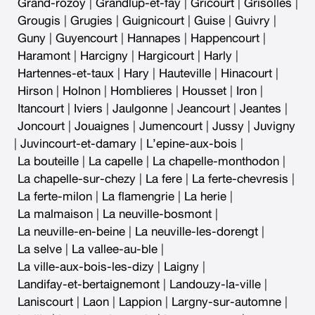
Grand-rozoy
|
Grandlup-et-fay
|
Gricourt
|
Grisolles
|
Grougis
|
Grugies
|
Guignicourt
|
Guise
|
Guivry
|
Guny
|
Guyencourt
|
Hannapes
|
Happencourt
|
Haramont
|
Harcigny
|
Hargicourt
|
Harly
|
Hartennes-et-taux
|
Hary
|
Hauteville
|
Hinacourt
|
Hirson
|
Holnon
|
Homblieres
|
Housset
|
Iron
|
Itancourt
|
Iviers
|
Jaulgonne
|
Jeancourt
|
Jeantes
|
Joncourt
|
Jouaignes
|
Jumencourt
|
Jussy
|
Juvigny
|
Juvincourt-et-damary
|
L’epine-aux-bois
|
La bouteille
|
La capelle
|
La chapelle-monthodon
|
La chapelle-sur-chezy
|
La fere
|
La ferte-chevresis
|
La ferte-milon
|
La flamengrie
|
La herie
|
La malmaison
|
La neuville-bosmont
|
La neuville-en-beine
|
La neuville-les-dorengt
|
La selve
|
La vallee-au-ble
|
La ville-aux-bois-les-dizy
|
Laigny
|
Landifay-et-bertaignemont
|
Landouzy-la-ville
|
Laniscourt
|
Laon
|
Lappion
|
Largny-sur-automne
|