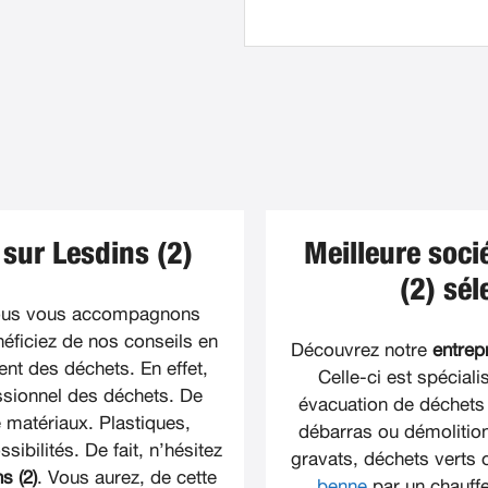
sur Lesdins (2)
Meilleure soci
(2) sé
ous vous accompagnons
éficiez de nos conseils en
Découvrez notre
entrep
ment des déchets. En effet,
Celle-ci est spécial
ssionnel des déchets. De
évacuation de déchets 
matériaux. Plastiques,
débarras ou démolition
sibilités. De fait, n’hésitez
gravats, déchets verts 
s (2)
. Vous aurez, de cette
benne
par un chauffe