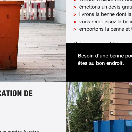
émettons un devis gratu
livrons la benne dont la
vous remplissez la ben
emportons la benne et t
Cela vous garantit de pou
démolition facilement et 
Besoin d’une benne pou
êtes au bon endroit.
CATION DE