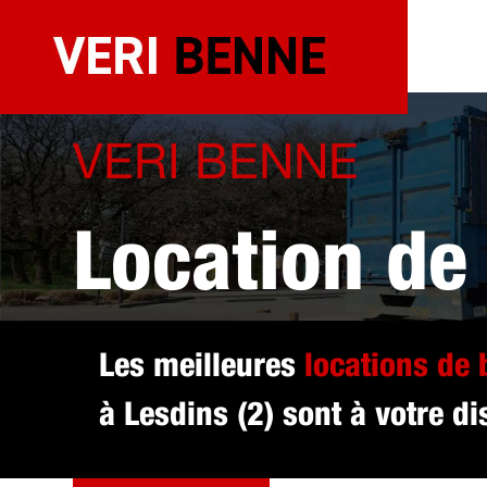
Aller
au
contenu
VERI BENNE
Location de
sélectionné
Les meilleures
locations de
à Lesdins (2) sont à votre di
DEVIS GRATUIT