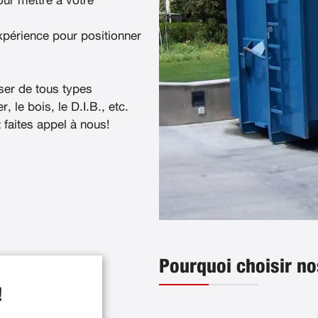
ur mettre à votre
xpérience pour positionner
ser de tous types
, le bois, le D.I.B., etc.
t faites appel à nous!
Pourquoi choisir no
!