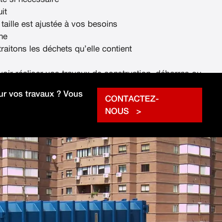
it
 taille est ajustée à vos besoins
ne
raitons les déchets qu’elle contient
voir réaliser vos travaux de construction, débarras ou
rapidement.
r vos travaux ? Vous
CONTACTEZ-
NOUS