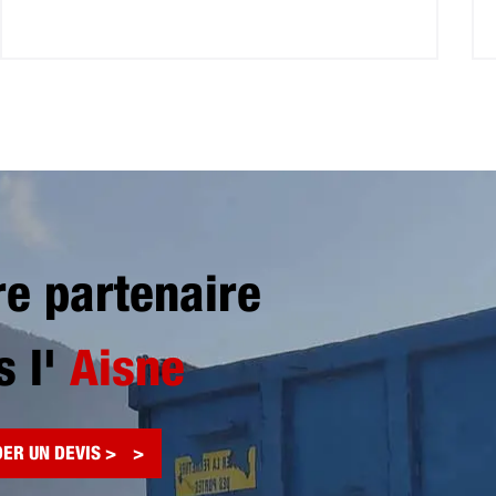
re partenaire
s l'
Aisne
ER UN DEVIS >