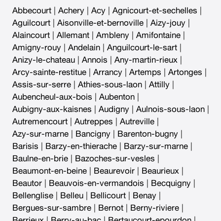
Abbecourt
|
Achery
|
Acy
|
Agnicourt-et-sechelles
|
Aguilcourt
|
Aisonville-et-bernoville
|
Aizy-jouy
|
Alaincourt
|
Allemant
|
Ambleny
|
Amifontaine
|
Amigny-rouy
|
Andelain
|
Anguilcourt-le-sart
|
Anizy-le-chateau
|
Annois
|
Any-martin-rieux
|
Arcy-sainte-restitue
|
Arrancy
|
Artemps
|
Artonges
|
Assis-sur-serre
|
Athies-sous-laon
|
Attilly
|
Aubencheul-aux-bois
|
Aubenton
|
Aubigny-aux-kaisnes
|
Audigny
|
Aulnois-sous-laon
|
Autremencourt
|
Autreppes
|
Autreville
|
Azy-sur-marne
|
Bancigny
|
Barenton-bugny
|
Barisis
|
Barzy-en-thierache
|
Barzy-sur-marne
|
Baulne-en-brie
|
Bazoches-sur-vesles
|
Beaumont-en-beine
|
Beaurevoir
|
Beaurieux
|
Beautor
|
Beauvois-en-vermandois
|
Becquigny
|
Bellenglise
|
Belleu
|
Bellicourt
|
Benay
|
Bergues-sur-sambre
|
Bernot
|
Berny-riviere
|
Berrieux
|
Berry-au-bac
|
Bertaucourt-epourdon
|