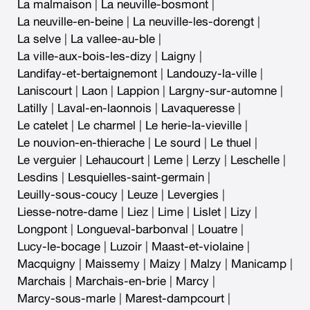
La malmaison
|
La neuville-bosmont
|
La neuville-en-beine
|
La neuville-les-dorengt
|
La selve
|
La vallee-au-ble
|
La ville-aux-bois-les-dizy
|
Laigny
|
Landifay-et-bertaignemont
|
Landouzy-la-ville
|
Laniscourt
|
Laon
|
Lappion
|
Largny-sur-automne
|
Latilly
|
Laval-en-laonnois
|
Lavaqueresse
|
Le catelet
|
Le charmel
|
Le herie-la-vieville
|
Le nouvion-en-thierache
|
Le sourd
|
Le thuel
|
Le verguier
|
Lehaucourt
|
Leme
|
Lerzy
|
Leschelle
|
Lesdins
|
Lesquielles-saint-germain
|
Leuilly-sous-coucy
|
Leuze
|
Levergies
|
Liesse-notre-dame
|
Liez
|
Lime
|
Lislet
|
Lizy
|
Longpont
|
Longueval-barbonval
|
Louatre
|
Lucy-le-bocage
|
Luzoir
|
Maast-et-violaine
|
Macquigny
|
Maissemy
|
Maizy
|
Malzy
|
Manicamp
|
Marchais
|
Marchais-en-brie
|
Marcy
|
Marcy-sous-marle
|
Marest-dampcourt
|