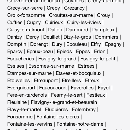
Couvron-et-aumencourt
|
Coyolles
|
Crecy-au-mont
|
Crecy-sur-serre
|
Crepy
|
Crezancy
|
Croix-fonsomme
|
Crouttes-sur-marne
|
Crouy
|
Cuffies
|
Cugny
|
Cuirieux
|
Cuiry-les-iviers
|
Cuisy-en-almont
|
Dallon
|
Dammard
|
Dampleux
|
Danizy
|
Dercy
|
Deuillet
|
Dizy-le-gros
|
Dommiers
|
Domptin
|
Dorengt
|
Dury
|
Ebouleau
|
Effry
|
Epagny
|
Eparcy
|
Epaux-bezu
|
Epieds
|
Eppes
|
Erlon
|
Esqueheries
|
Essigny-le-grand
|
Essigny-le-petit
|
Essises
|
Essomes-sur-marne
|
Estrees
|
Etampes-sur-marne
|
Etaves-et-bocquiaux
|
Etouvelles
|
Etreaupont
|
Etreillers
|
Etreux
|
Evergnicourt
|
Faucoucourt
|
Faverolles
|
Fayet
|
Fere-en-tardenois
|
Fesmy-le-sart
|
Festieux
|
Fieulaine
|
Flavigny-le-grand-et-beaurain
|
Flavy-le-martel
|
Fluquieres
|
Folembray
|
Fonsomme
|
Fontaine-les-clercs
|
Fontaine-les-vervins
|
Fontaine-notre-dame
|