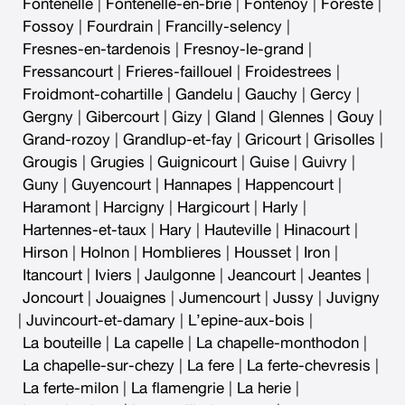
Fontenelle
|
Fontenelle-en-brie
|
Fontenoy
|
Foreste
|
Fossoy
|
Fourdrain
|
Francilly-selency
|
Fresnes-en-tardenois
|
Fresnoy-le-grand
|
Fressancourt
|
Frieres-faillouel
|
Froidestrees
|
Froidmont-cohartille
|
Gandelu
|
Gauchy
|
Gercy
|
Gergny
|
Gibercourt
|
Gizy
|
Gland
|
Glennes
|
Gouy
|
Grand-rozoy
|
Grandlup-et-fay
|
Gricourt
|
Grisolles
|
Grougis
|
Grugies
|
Guignicourt
|
Guise
|
Guivry
|
Guny
|
Guyencourt
|
Hannapes
|
Happencourt
|
Haramont
|
Harcigny
|
Hargicourt
|
Harly
|
Hartennes-et-taux
|
Hary
|
Hauteville
|
Hinacourt
|
Hirson
|
Holnon
|
Homblieres
|
Housset
|
Iron
|
Itancourt
|
Iviers
|
Jaulgonne
|
Jeancourt
|
Jeantes
|
Joncourt
|
Jouaignes
|
Jumencourt
|
Jussy
|
Juvigny
|
Juvincourt-et-damary
|
L’epine-aux-bois
|
La bouteille
|
La capelle
|
La chapelle-monthodon
|
La chapelle-sur-chezy
|
La fere
|
La ferte-chevresis
|
La ferte-milon
|
La flamengrie
|
La herie
|