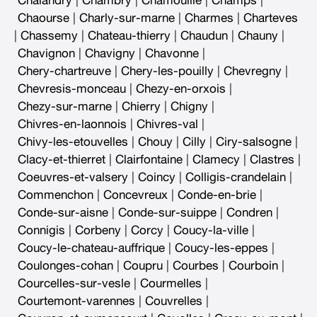
Chalandry
|
Chambry
|
Chamouille
|
Champs
|
Chaourse
|
Charly-sur-marne
|
Charmes
|
Charteves
|
Chassemy
|
Chateau-thierry
|
Chaudun
|
Chauny
|
Chavignon
|
Chavigny
|
Chavonne
|
Chery-chartreuve
|
Chery-les-pouilly
|
Chevregny
|
Chevresis-monceau
|
Chezy-en-orxois
|
Chezy-sur-marne
|
Chierry
|
Chigny
|
Chivres-en-laonnois
|
Chivres-val
|
Chivy-les-etouvelles
|
Chouy
|
Cilly
|
Ciry-salsogne
|
Clacy-et-thierret
|
Clairfontaine
|
Clamecy
|
Clastres
|
Coeuvres-et-valsery
|
Coincy
|
Colligis-crandelain
|
Commenchon
|
Concevreux
|
Conde-en-brie
|
Conde-sur-aisne
|
Conde-sur-suippe
|
Condren
|
Connigis
|
Corbeny
|
Corcy
|
Coucy-la-ville
|
Coucy-le-chateau-auffrique
|
Coucy-les-eppes
|
Coulonges-cohan
|
Coupru
|
Courbes
|
Courboin
|
Courcelles-sur-vesle
|
Courmelles
|
Courtemont-varennes
|
Couvrelles
|