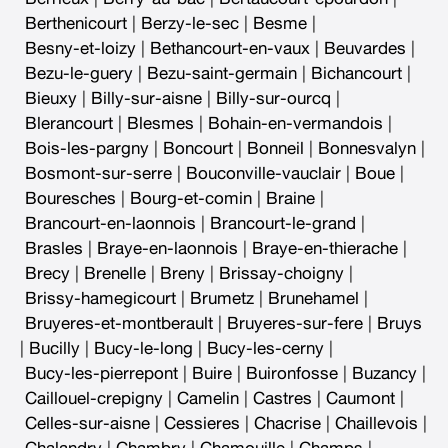
Berthenicourt
|
Berzy-le-sec
|
Besme
|
Besny-et-loizy
|
Bethancourt-en-vaux
|
Beuvardes
|
Bezu-le-guery
|
Bezu-saint-germain
|
Bichancourt
|
Bieuxy
|
Billy-sur-aisne
|
Billy-sur-ourcq
|
Blerancourt
|
Blesmes
|
Bohain-en-vermandois
|
Bois-les-pargny
|
Boncourt
|
Bonneil
|
Bonnesvalyn
|
Bosmont-sur-serre
|
Bouconville-vauclair
|
Boue
|
Bouresches
|
Bourg-et-comin
|
Braine
|
Brancourt-en-laonnois
|
Brancourt-le-grand
|
Brasles
|
Braye-en-laonnois
|
Braye-en-thierache
|
Brecy
|
Brenelle
|
Breny
|
Brissay-choigny
|
Brissy-hamegicourt
|
Brumetz
|
Brunehamel
|
Bruyeres-et-montberault
|
Bruyeres-sur-fere
|
Bruys
|
Bucilly
|
Bucy-le-long
|
Bucy-les-cerny
|
Bucy-les-pierrepont
|
Buire
|
Buironfosse
|
Buzancy
|
Caillouel-crepigny
|
Camelin
|
Castres
|
Caumont
|
Celles-sur-aisne
|
Cessieres
|
Chacrise
|
Chaillevois
|