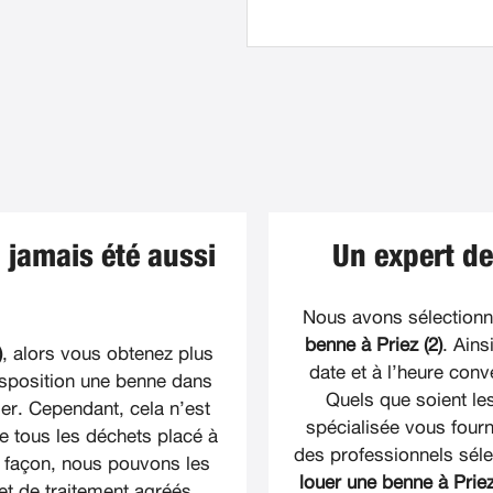
 jamais été aussi
Un expert de
Nous avons sélectionné
benne à Priez (2)
. Ains
)
, alors vous obtenez plus
date et à l’heure con
isposition une benne dans
Quels que soient le
er. Cependant, cela n’est
spécialisée vous fourn
e tous les déchets placé à
des professionnels sél
te façon, nous pouvons les
louer une benne à Priez
et de traitement agréés.