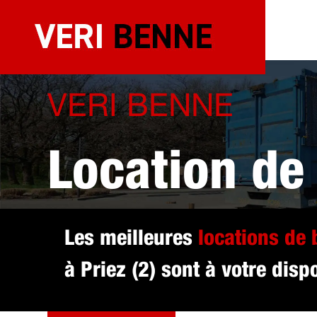
Aller
au
contenu
VERI BENNE
Location de
sélectionné 
Les meilleures
locations de
à Priez (2) sont à votre dispo
DEVIS GRATUIT