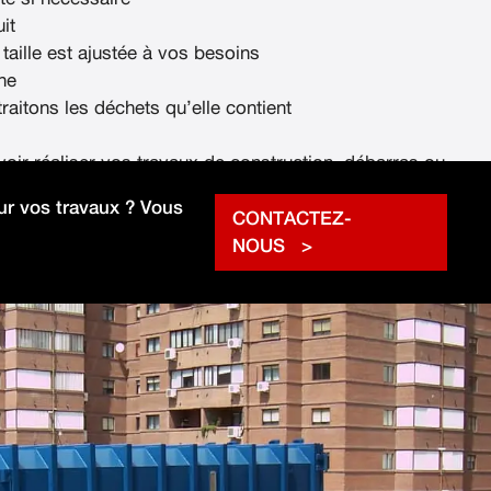
it
 taille est ajustée à vos besoins
ne
raitons les déchets qu’elle contient
voir réaliser vos travaux de construction, débarras ou
rapidement.
r vos travaux ? Vous
CONTACTEZ-
NOUS