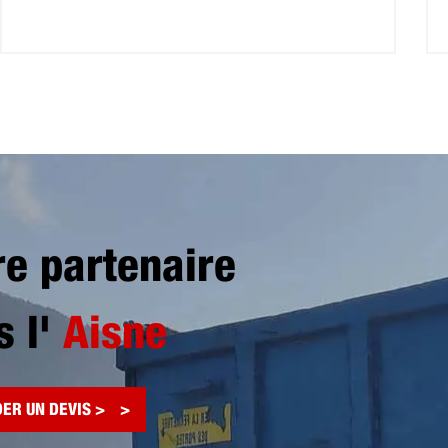
re partenaire
s l'
Aisne
ER UN DEVIS >