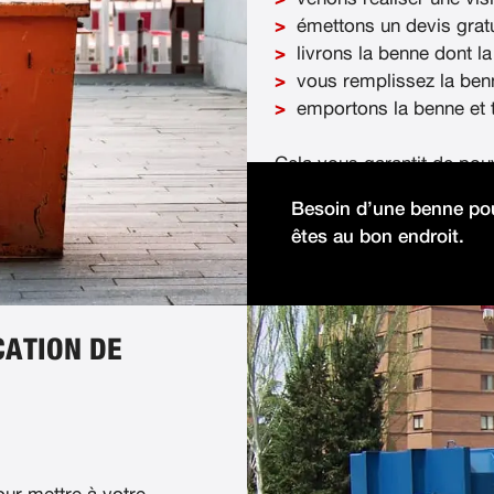
émettons un devis gratu
livrons la benne dont la
vous remplissez la ben
emportons la benne et t
Cela vous garantit de pou
démolition facilement et 
Besoin d’une benne pou
êtes au bon endroit.
CATION DE