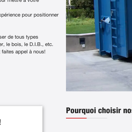
ur mettre à votre
xpérience pour positionner
ser de tous types
, le bois, le D.I.B., etc.
t faites appel à nous!
Pourquoi choisir no
!